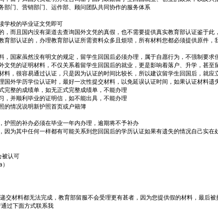
务部门、营销部门、运作部、顾问团队共同协作的服务体系
读学校的毕业证文凭即可
的，而且国内没有渠道去查询国外文凭的真假，也不需要提供真实教育部认证鉴于此
教育部认证的，办理教育部认证所需资料众多且烦琐，所有材料您都必须提供原件，
料，国家虽然没有明文的规定，留学生回国后必须办理，属于自愿行为，不强制要求
外文凭的证明材料，不仅关系着留学生回国后的就业，更是影响着落户、升学，甚至
料，很容易通过认证，只是因为认证的时间比较长，所以建议留学生回国后，就应
国外学历学位认证时，最好一次性提交材料，以免延误认证时间，如果认证材料遗
完整的成绩单，如无正式完整成绩单，不能办理
，并顺利毕业的证明信，如不能出具，不能办理
照的情况说明新护照首页或户籍簿
护照的补办必须在毕业一年内办理，逾期将不予补办
因为其中任何一样都有可能关系到您回国后的学历认证如果有遗失的情况自己实在
会被认可
a）
连递交材料都无法完成，教育部留服不会受理更有甚者，因为您提供假的材料，最后被
请通过下面方式联系我