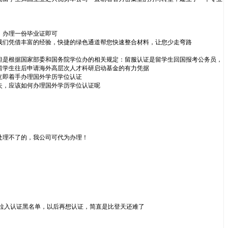
，办理一份毕业证即可
我们凭借丰富的经验，快捷的绿色通道帮您快速整合材料，让您少走弯路
但是根据国家部委和国务院学位办的相关规定：留服认证是留学生回国报考公务员，
留学生往后申请海外高层次人才科研启动基金的有力凭据
立即着手办理国外学历学位认证
失，应该如何办理国外学历学位认证呢
处理不了的，我公司可代为办理！
拉入认证黑名单，以后再想认证，简直是比登天还难了