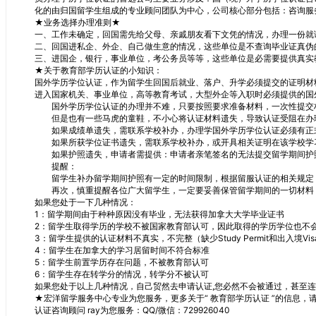
化的由归国留学生组成的专业顾问团队为中心，公司核心部分包括：咨询服
★业务选择办理准则★
一、工作未确定，回国需先给父母、亲戚朋友看下文凭的情况，办理一份就
二、回国进私企、外企、自己做生意的情况，这些单位是不查询毕业证真伪
三、进国企，银行，事业单位，考公务员等等，这些单位是必需要提供真实
★关于教育部学历认证的小知识：
国外学历学位认证，作为留学生回国后就业、落户、升学必须提交的证明材
进入国家机关、事业单位，高等教育考试，大型外企等入职时必须提供的国
国外学历学位认证的办理并不难，只要按照要求准备材料，一次性提交材
但是也有一些马虎的童鞋，不小心将认证材料遗失，导致认证受阻在办理
如果成绩单遗失，需联系学校补办，办理学国外学历学位认证必须有正式
如果所获学位证书遗失，需联系学校补办，或开具相关证明在该学校学习
如果护照遗失，申请者需提供：申请者亲笔签名的无法提交留学期间护
提醒：
留学生补办留学期间护照有一定的时间限制，根据留服认证的相关规定，
再次，慎重提醒各位广大留学生，一定要妥善保管留学期间的一切材料，
如果您处于一下几种情况：
1：留学期间由于种种原因没有毕业，无法获得加拿大大学毕业证书
2：留学生取得学历的学校不被国家教育部认可，因此取得的学历学位也不
3：留学生提供的认证材料不真实，不完整（缺少Study Permit和出入境Vis
4：留学生在加拿大的学习居留时间不符合标准
5：留学生前置学历存在问题，不被教育部认可
6：留学生存在转学分的情况，转学分不被认可
如果您处于以上几种情况，自己贸然去申请认证,您必然不会被通过，甚至
★宏洋留学服务中心专业为您服务，更多关于“ 教育部学历认证 ”的信息，
认证咨询顾问 ray为您服务：QQ/微信：729926040