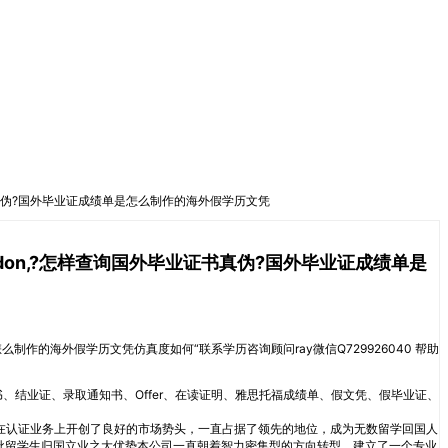
毕业证书真伪?国外毕业证成绩单是怎么制作的海外假学历文凭
London,?怎样查询国外毕业证书真伪?国外毕业证成绩单是
单是怎么制作的海外假学历文凭仿真度如何“联系学历咨询顾问ray微信Q729926040 帮助
书、结业证、录取通知书、Offer、在读证明、雅思托福成绩单、假文凭、假毕业证、
在认证业务上开创了良好的市场势头，一直占据了领先的地位，成为无数留学回国人
批留学生归国立业之大优势本公司一直朝着智力密集型的方向转型，建立了一个专业