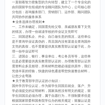
一直朝着智力密集型的方向转型，建立了一个专业化的
由归国留学生组成的专业顾问团队为中心，公司核心部
分包括：咨询服务部门、营销部门、运作部、顾问团队
共同协作的服务体系
★业务选择办理准则★
一、工作未确定，回国需先给父母、亲戚朋友看下文凭
的情况，办理一份就读学校的毕业证文凭即可
二、回国进私企、外企、自己做生意的情况，这些单位
是不查询毕业证真伪的，而且国内没有渠道去查询国外
文凭的真假，也不需要提供真实教育部认证鉴于此，办
理一份毕业证即可
三、进国企，银行，事业单位，考公务员等等，这些单
位是必需要提供真实教育部认证的，办理教育部认证所
需资料众多且烦琐，所有材料您都必须提供原件，我们
凭借丰富的经验，快捷的绿色通道帮您快速整合材料，
让您少走弯路
★关于教育部学历认证的小知识：
国外学历学位认证，作为留学生回国后就业、落户、升
学必须提交的证明材料，国家虽然没有明文的规定，留
学生回国后必须办理，属于自愿行为，不强制要求但是
根据国家部委和国务院学位办的相关规定：留服认证是