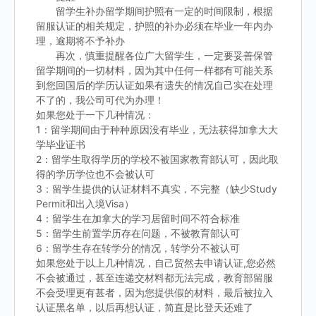
留学生补办留学期间护照有一定的时间限制，根据
留服认证的相关规定，护照的补办必须在毕业一年内办
理，逾期将不予补办
再次，慎重提醒各位广大留学生，一定要妥善保管
留学期间的一切材料，因为其中任何一样都有可能关系
到您回国后的学历认证如果有遗失的情况自己实在处理
不了的，我公司可代为办理！
如果您处于一下几种情况：
1：留学期间由于种种原因没有毕业，无法获得加拿大大
学毕业证书
2：留学生取得学历的学校不被国家教育部认可，因此取
得的学历学位也不会被认可
3：留学生提供的认证材料不真实，不完整（缺少Study
Permit和出入境Visa）
4：留学生在加拿大的学习居留时间不符合标准
5：留学生前置学历存在问题，不被教育部认可
6：留学生存在转学分的情况，转学分不被认可
如果您处于以上几种情况，自己贸然去申请认证,您必然
不会被通过，甚至连递交材料都无法完成，教育部留服
不会受理更有甚者，因为您提供假的材料，最后被拉入
认证黑名单，以后再想认证，简直是比登天还难了