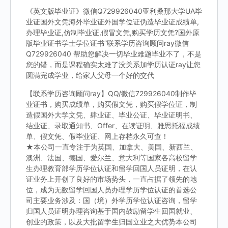
《英文版毕业证》微信Q729926040亚利桑那大学UA毕
业证国外文凭海外毕业证外国学位证伪造毕业证成绩单,
办理毕业证,仿制毕业证,假冒文凭,购买学历文凭?国外原
版毕业证书学士学位证书“联系学历咨询顾问ray微信
Q729926040 帮助您解决一切毕业难题毕业不了，不是
您的错，而是课程确实太难了没关系加学历认证ray让您
圆满完成学业，给家人父母一个好的交代
【联系学历咨询顾问ray】QQ/微信729926040制作毕
业证书，购买成绩单，购买假文凭，购买假学位证，制
造假国外大学文凭、肆业证、毕业公证、毕业证明书、
结业证、录取通知书、Offer、在读证明、雅思托福成绩
单、假文凭、假毕业证、网上存档永久可查！
★本公司一直专注于为英国、加拿大、美国、新西兰、
澳洲、法国、德国、爱尔兰、意大利等国家各高校留学
生办理教育部学历学位认证和留学回国人员证明，在认
证业务上开创了良好的市场势头，一直占据了领先的地
位，成为无数留学回国人员办理学历学位认证的首选公
司主要业务涉及：国（境）外学历学位认证咨询，留学
归国人员证明办理咨询基于国内鼓励留学生回国就业、
创业的政策，以及大批留学生归国立业之大优势本公司