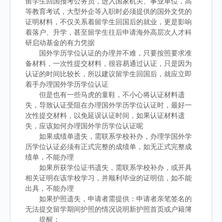
留学生回国报考公务员，进入国家机关、事业单位，高
等教育考试，大型外企等入职时必须提供的国外文凭的
证明材料，不仅关系着留学生回国后的就业，更是影响
着落户、升学，甚至留学生往后申请海外高层次人才科
研启动基金的有力凭据
国外学历学位认证的办理并不难，只要按照要求准
备材料，一次性提交材料，很容易通过认证，只是因为
认证的时间比较长，所以建议留学生回国后，就应立即
着手办理国外学历学位认证
但是也有一些马虎的童鞋，不小心将认证材料遗
失，导致认证受阻在办理国外学历学位认证时，最好一
次性提交材料，以免延误认证时间，如果认证材料遗
失，应该如何办理国外学历学位认证呢
如果成绩单遗失，需联系学校补办，办理学国外学
历学位认证必须有正式完整的成绩单，如无正式完整成
绩单，不能办理
如果所获学位证书遗失，需联系学校补办，或开具
相关证明在该学校学习，并顺利毕业的证明信，如不能
出具，不能办理
如果护照遗失，申请者需提供：申请者亲笔签名的
无法提交留学期间护照的情况说明新护照首页或户籍簿
提醒：