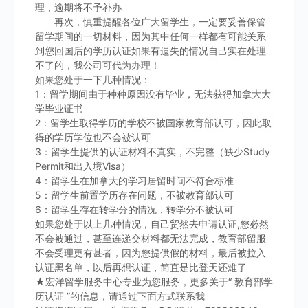
理，逾期将不予补办
再次，慎重提醒各位广大留学生，一定要妥善保管
留学期间的一切材料，因为其中任何一样都有可能关系
到您回国后的学历认证如果有遗失的情况自己实在处理
不了的，我公司可代为办理！
如果您处于一下几种情况：
1：留学期间由于种种原因没有毕业，无法获得加拿大大
学毕业证书
2：留学生取得学历的学校不被国家教育部认可，因此取
得的学历学位也不会被认可
3：留学生提供的认证材料不真实，不完整（缺少Study
Permit和出入境Visa）
4：留学生在加拿大的学习居留时间不符合标准
5：留学生前置学历存在问题，不被教育部认可
6：留学生存在转学分的情况，转学分不被认可
如果您处于以上几种情况，自己贸然去申请认证,您必然
不会被通过，甚至连递交材料都无法完成，教育部留服
不会受理更有甚者，因为您提供假的材料，最后被拉入
认证黑名单，以后再想认证，简直是比登天还难了
★宏洋留学服务中心专业为您服务，更多关于“ 教育部学
历认证 ”的信息，请通过下面方式联系我