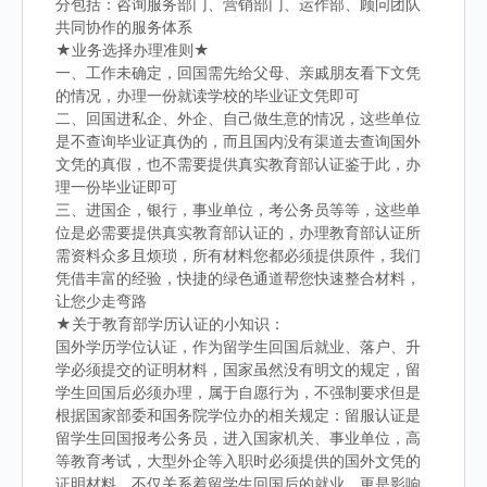
分包括：咨询服务部门、营销部门、运作部、顾问团队
共同协作的服务体系
★业务选择办理准则★
一、工作未确定，回国需先给父母、亲戚朋友看下文凭
的情况，办理一份就读学校的毕业证文凭即可
二、回国进私企、外企、自己做生意的情况，这些单位
是不查询毕业证真伪的，而且国内没有渠道去查询国外
文凭的真假，也不需要提供真实教育部认证鉴于此，办
理一份毕业证即可
三、进国企，银行，事业单位，考公务员等等，这些单
位是必需要提供真实教育部认证的，办理教育部认证所
需资料众多且烦琐，所有材料您都必须提供原件，我们
凭借丰富的经验，快捷的绿色通道帮您快速整合材料，
让您少走弯路
★关于教育部学历认证的小知识：
国外学历学位认证，作为留学生回国后就业、落户、升
学必须提交的证明材料，国家虽然没有明文的规定，留
学生回国后必须办理，属于自愿行为，不强制要求但是
根据国家部委和国务院学位办的相关规定：留服认证是
留学生回国报考公务员，进入国家机关、事业单位，高
等教育考试，大型外企等入职时必须提供的国外文凭的
证明材料，不仅关系着留学生回国后的就业，更是影响