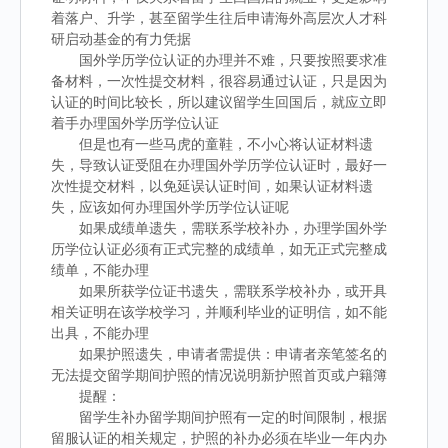
着落户、升学，甚至留学生往后申请海外高层次人才科
研启动基金的有力凭据
国外学历学位认证的办理并不难，只要按照要求准
备材料，一次性提交材料，很容易通过认证，只是因为
认证的时间比较长，所以建议留学生回国后，就应立即
着手办理国外学历学位认证
但是也有一些马虎的童鞋，不小心将认证材料遗
失，导致认证受阻在办理国外学历学位认证时，最好一
次性提交材料，以免延误认证时间，如果认证材料遗
失，应该如何办理国外学历学位认证呢
如果成绩单遗失，需联系学校补办，办理学国外学
历学位认证必须有正式完整的成绩单，如无正式完整成
绩单，不能办理
如果所获学位证书遗失，需联系学校补办，或开具
相关证明在该学校学习，并顺利毕业的证明信，如不能
出具，不能办理
如果护照遗失，申请者需提供：申请者亲笔签名的
无法提交留学期间护照的情况说明新护照首页或户籍簿
提醒：
留学生补办留学期间护照有一定的时间限制，根据
留服认证的相关规定，护照的补办必须在毕业一年内办