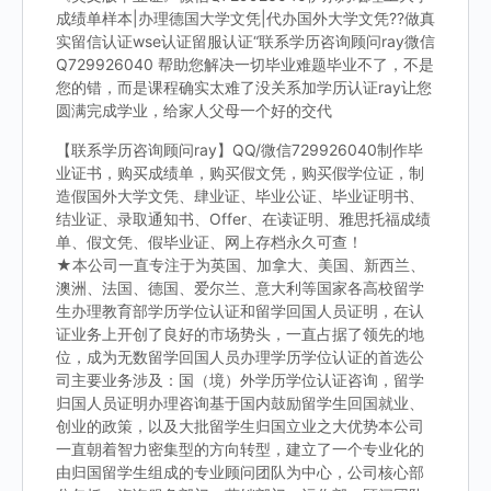
成绩单样本|办理德国大学文凭|代办国外大学文凭??做真
实留信认证wse认证留服认证“联系学历咨询顾问ray微信
Q729926040 帮助您解决一切毕业难题毕业不了，不是
您的错，而是课程确实太难了没关系加学历认证ray让您
圆满完成学业，给家人父母一个好的交代
【联系学历咨询顾问ray】QQ/微信729926040制作毕
业证书，购买成绩单，购买假文凭，购买假学位证，制
造假国外大学文凭、肆业证、毕业公证、毕业证明书、
结业证、录取通知书、Offer、在读证明、雅思托福成绩
单、假文凭、假毕业证、网上存档永久可查！
★本公司一直专注于为英国、加拿大、美国、新西兰、
澳洲、法国、德国、爱尔兰、意大利等国家各高校留学
生办理教育部学历学位认证和留学回国人员证明，在认
证业务上开创了良好的市场势头，一直占据了领先的地
位，成为无数留学回国人员办理学历学位认证的首选公
司主要业务涉及：国（境）外学历学位认证咨询，留学
归国人员证明办理咨询基于国内鼓励留学生回国就业、
创业的政策，以及大批留学生归国立业之大优势本公司
一直朝着智力密集型的方向转型，建立了一个专业化的
由归国留学生组成的专业顾问团队为中心，公司核心部