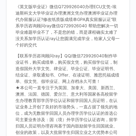
《英文版毕业证》微信Q729926040办理ECU文凭-埃
迪斯科文大学毕业证办理澳洲文凭办理澳洲毕业证办理
代办留服认证?修改纸质版成绩单GPA真实留服认证“联
系学历咨询顾问ray微信Q729926040 帮助您解决一切
毕业难题毕业不了，不是您的错，而是课程确实太难了
没关系加学历认证ray让您圆满完成学业，给家人父母一
个好的交代
【联系学历咨询顾问ray】QQ/微信729926040制作毕
业证书，购买成绩单，购买假文凭，购买假学位证，制
造假国外大学文凭、肆业证、毕业公证、毕业证明书、
结业证、录取通知书、Offer、在读证明、雅思托福成绩
单、假文凭、假毕业证、网上存档永久可查！
★本公司一直专注于为英国、加拿大、美国、新西兰、
澳洲、法国、德国、爱尔兰、意大利等国家各高校留学
生办理教育部学历学位认证和留学回国人员证明，在认
证业务上开创了良好的市场势头，一直占据了领先的地
位，成为无数留学回国人员办理学历学位认证的首选公
司主要业务涉及：国（境）外学历学位认证咨询，留学
归国人员证明办理咨询基于国内鼓励留学生回国就业、
创业的政策，以及大批留学生归国立业之大优势本公司