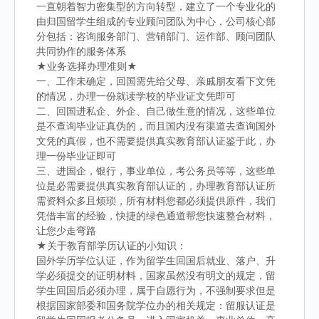
一直朝着智力密集型的方向转型，建立了一个专业化的
由归国留学生组成的专业顾问团队为中心，公司核心部
分包括：咨询服务部门、营销部门、运作部、顾问团队
共同协作的服务体系
★业务选择办理准则★
一、工作未确定，回国需先给父母、亲戚朋友看下文凭
的情况，办理一份就读学校的毕业证文凭即可
二、回国进私企、外企、自己做生意的情况，这些单位
是不查询毕业证真伪的，而且国内没有渠道去查询国外
文凭的真假，也不需要提供真实教育部认证鉴于此，办
理一份毕业证即可
三、进国企，银行，事业单位，考公务员等等，这些单
位是必需要提供真实教育部认证的，办理教育部认证所
需资料众多且烦琐，所有材料您都必须提供原件，我们
凭借丰富的经验，快捷的绿色通道帮您快速整合材料，
让您少走弯路
★关于教育部学历认证的小知识：
国外学历学位认证，作为留学生回国后就业、落户、升
学必须提交的证明材料，国家虽然没有明文的规定，留
学生回国后必须办理，属于自愿行为，不强制要求但是
根据国家部委和国务院学位办的相关规定：留服认证是