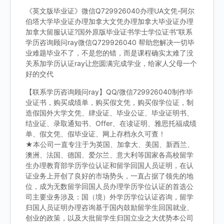
《英文版毕业证》微信Q729926040办理UA文凭-阿尔
伯塔大学毕业证办理加拿大文凭办理加拿大毕业证办理
加拿大留服认证?国外原版毕业证书学士学位证书“联系
学历咨询顾问ray微信Q729926040 帮助您解决一切毕
业难题毕业不了，不是您的错，而是课程确实太难了没
关系加学历认证ray让您圆满完成学业，给家人父母一个
好的交代
【联系学历咨询顾问ray】QQ/微信729926040制作毕
业证书，购买成绩单，购买假文凭，购买假学位证，制
造假国外大学文凭、肆业证、毕业公证、毕业证明书、
结业证、录取通知书、Offer、在读证明、雅思托福成绩
单、假文凭、假毕业证、网上存档永久可查！
★本公司一直专注于为英国、加拿大、美国、新西兰、
澳洲、法国、德国、爱尔兰、意大利等国家各高校留学
生办理教育部学历学位认证和留学回国人员证明，在认
证业务上开创了良好的市场势头，一直占据了领先的地
位，成为无数留学回国人员办理学历学位认证的首选公
司主要业务涉及：国（境）外学历学位认证咨询，留学
归国人员证明办理咨询基于国内鼓励留学生回国就业、
创业的政策，以及大批留学生归国立业之大优势本公司