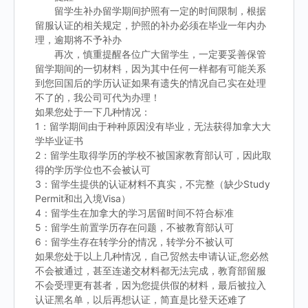
留学生补办留学期间护照有一定的时间限制，根据
留服认证的相关规定，护照的补办必须在毕业一年内办
理，逾期将不予补办
再次，慎重提醒各位广大留学生，一定要妥善保管
留学期间的一切材料，因为其中任何一样都有可能关系
到您回国后的学历认证如果有遗失的情况自己实在处理
不了的，我公司可代为办理！
如果您处于一下几种情况：
1：留学期间由于种种原因没有毕业，无法获得加拿大大
学毕业证书
2：留学生取得学历的学校不被国家教育部认可，因此取
得的学历学位也不会被认可
3：留学生提供的认证材料不真实，不完整（缺少Study
Permit和出入境Visa）
4：留学生在加拿大的学习居留时间不符合标准
5：留学生前置学历存在问题，不被教育部认可
6：留学生存在转学分的情况，转学分不被认可
如果您处于以上几种情况，自己贸然去申请认证,您必然
不会被通过，甚至连递交材料都无法完成，教育部留服
不会受理更有甚者，因为您提供假的材料，最后被拉入
认证黑名单，以后再想认证，简直是比登天还难了