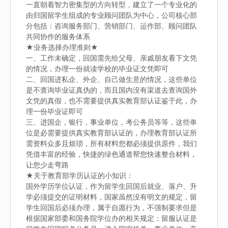
一直朝着智力密集型的方向转型，建立了一个专业化的
由归国留学生组成的专业顾问团队为中心，公司核心部
分包括：咨询服务部门、营销部门、运作部、顾问团队
共同协作的服务体系
★业务选择办理准则★
一、工作未确定，回国需先给父母、亲戚朋友看下文凭
的情况，办理一份就读学校的毕业证文凭即可
二、回国进私企、外企、自己做生意的情况，这些单位
是不查询毕业证真伪的，而且国内没有渠道去查询国外
文凭的真假，也不需要提供真实教育部认证鉴于此，办
理一份毕业证即可
三、进国企，银行，事业单位，考公务员等等，这些单
位是必需要提供真实教育部认证的，办理教育部认证所
需资料众多且烦琐，所有材料您都必须提供原件，我们
凭借丰富的经验，快捷的绿色通道帮您快速整合材料，
让您少走弯路
★关于教育部学历认证的小知识：
国外学历学位认证，作为留学生回国后就业、落户、升
学必须提交的证明材料，国家虽然没有明文的规定，留
学生回国后必须办理，属于自愿行为，不强制要求但是
根据国家部委和国务院学位办的相关规定：留服认证是