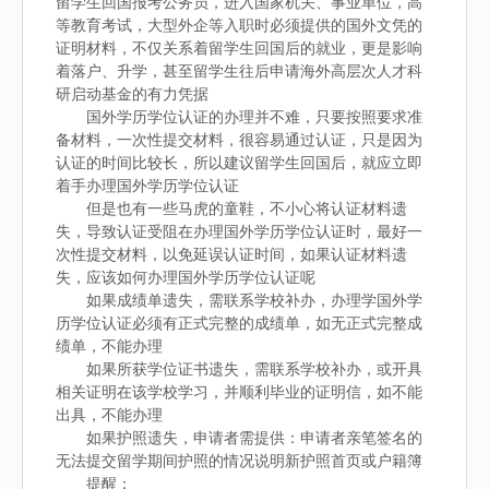
留学生回国报考公务员，进入国家机关、事业单位，高
等教育考试，大型外企等入职时必须提供的国外文凭的
证明材料，不仅关系着留学生回国后的就业，更是影响
着落户、升学，甚至留学生往后申请海外高层次人才科
研启动基金的有力凭据
国外学历学位认证的办理并不难，只要按照要求准
备材料，一次性提交材料，很容易通过认证，只是因为
认证的时间比较长，所以建议留学生回国后，就应立即
着手办理国外学历学位认证
但是也有一些马虎的童鞋，不小心将认证材料遗
失，导致认证受阻在办理国外学历学位认证时，最好一
次性提交材料，以免延误认证时间，如果认证材料遗
失，应该如何办理国外学历学位认证呢
如果成绩单遗失，需联系学校补办，办理学国外学
历学位认证必须有正式完整的成绩单，如无正式完整成
绩单，不能办理
如果所获学位证书遗失，需联系学校补办，或开具
相关证明在该学校学习，并顺利毕业的证明信，如不能
出具，不能办理
如果护照遗失，申请者需提供：申请者亲笔签名的
无法提交留学期间护照的情况说明新护照首页或户籍簿
提醒：