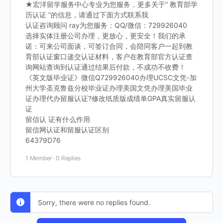
★宏洋留学服务中心专业为您服务，更多关于“ 教育部学
历认证 ”的信息，请通过下面方式联系我
认证咨询顾问 ray为您服务：QQ/微信：729926040
选择实体注册公司办理，更放心，更安全！我们的承
诺：可来公司面谈，可签订合同，会陪同客户一起到教
育部认证窗口递交认证材料，客户在教育部官方认证查
询网站查询到认证通过结果后付款，不成功不收费！
《英文版毕业证》微信Q729926040办理UCSC文凭-加
州大学圣克鲁兹分校毕业证办理美国文凭办理美国毕业
证办理代办留服认证?修改纸质版成绩单GPA真实留服认
证
留信认 证有什么作用
留信网认证和留服认证区别
64379D76
1 Member
·
0 Replies
Sorry, there were no replies found.