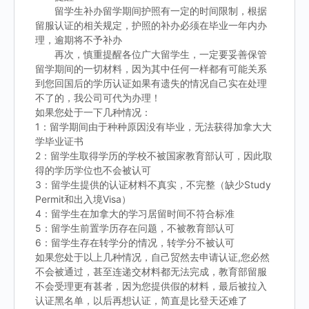
留学生补办留学期间护照有一定的时间限制，根据
留服认证的相关规定，护照的补办必须在毕业一年内办
理，逾期将不予补办
再次，慎重提醒各位广大留学生，一定要妥善保管
留学期间的一切材料，因为其中任何一样都有可能关系
到您回国后的学历认证如果有遗失的情况自己实在处理
不了的，我公司可代为办理！
如果您处于一下几种情况：
1：留学期间由于种种原因没有毕业，无法获得加拿大大
学毕业证书
2：留学生取得学历的学校不被国家教育部认可，因此取
得的学历学位也不会被认可
3：留学生提供的认证材料不真实，不完整（缺少Study
Permit和出入境Visa）
4：留学生在加拿大的学习居留时间不符合标准
5：留学生前置学历存在问题，不被教育部认可
6：留学生存在转学分的情况，转学分不被认可
如果您处于以上几种情况，自己贸然去申请认证,您必然
不会被通过，甚至连递交材料都无法完成，教育部留服
不会受理更有甚者，因为您提供假的材料，最后被拉入
认证黑名单，以后再想认证，简直是比登天还难了