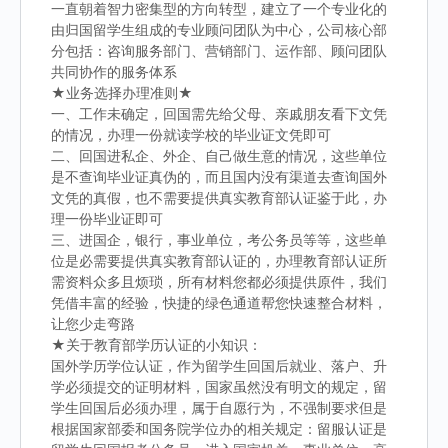
一直朝着智力密集型的方向转型，建立了一个专业化的
由归国留学生组成的专业顾问团队为中心，公司核心部
分包括：咨询服务部门、营销部门、运作部、顾问团队
共同协作的服务体系
★业务选择办理准则★
一、工作未确定，回国需先给父母、亲戚朋友看下文凭
的情况，办理一份就读学校的毕业证文凭即可
二、回国进私企、外企、自己做生意的情况，这些单位
是不查询毕业证真伪的，而且国内没有渠道去查询国外
文凭的真假，也不需要提供真实教育部认证鉴于此，办
理一份毕业证即可
三、进国企，银行，事业单位，考公务员等等，这些单
位是必需要提供真实教育部认证的，办理教育部认证所
需资料众多且烦琐，所有材料您都必须提供原件，我们
凭借丰富的经验，快捷的绿色通道帮您快速整合材料，
让您少走弯路
★关于教育部学历认证的小知识：
国外学历学位认证，作为留学生回国后就业、落户、升
学必须提交的证明材料，国家虽然没有明文的规定，留
学生回国后必须办理，属于自愿行为，不强制要求但是
根据国家部委和国务院学位办的相关规定：留服认证是