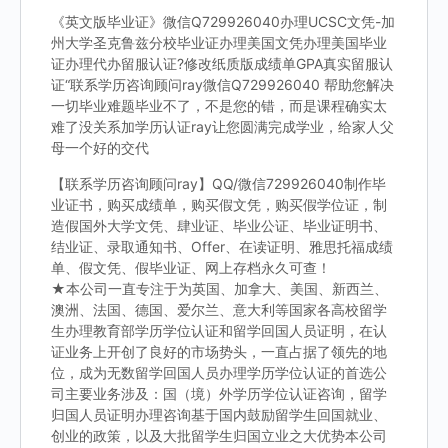
《英文版毕业证》微信Q729926040办理UCSC文凭-加
州大学圣克鲁兹分校毕业证办理美国文凭办理美国毕业
证办理代办留服认证?修改纸质版成绩单GPA真实留服认
证“联系学历咨询顾问ray微信Q729926040 帮助您解决
一切毕业难题毕业不了，不是您的错，而是课程确实太
难了没关系加学历认证ray让您圆满完成学业，给家人父
母一个好的交代
【联系学历咨询顾问ray】QQ/微信729926040制作毕
业证书，购买成绩单，购买假文凭，购买假学位证，制
造假国外大学文凭、肆业证、毕业公证、毕业证明书、
结业证、录取通知书、Offer、在读证明、雅思托福成绩
单、假文凭、假毕业证、网上存档永久可查！
★本公司一直专注于为英国、加拿大、美国、新西兰、
澳洲、法国、德国、爱尔兰、意大利等国家各高校留学
生办理教育部学历学位认证和留学回国人员证明，在认
证业务上开创了良好的市场势头，一直占据了领先的地
位，成为无数留学回国人员办理学历学位认证的首选公
司主要业务涉及：国（境）外学历学位认证咨询，留学
归国人员证明办理咨询基于国内鼓励留学生回国就业、
创业的政策，以及大批留学生归国立业之大优势本公司