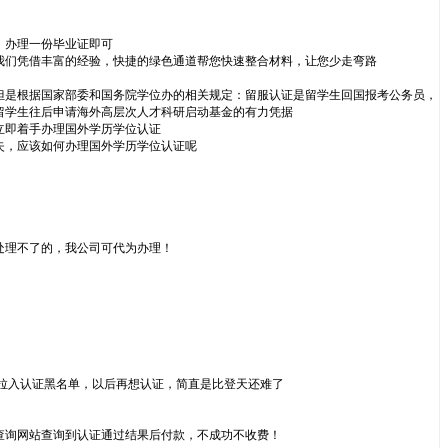
，办理一份毕业证即可
我们凭借丰富的经验，快捷的绿色通道帮您快速整合材料，让您少走弯路
但是根据国家部委和国务院学位办的相关规定：留服认证是留学生回国报考公务员，
留学生往后申请海外高层次人才科研启动基金的有力凭据
立即着手办理国外学历学位认证
失，应该如何办理国外学历学位认证呢
处理不了的，我公司可代为办理！
拉入认证黑名单，以后再想认证，简直是比登天还难了
查询网站查询到认证通过结果后付款，不成功不收费！