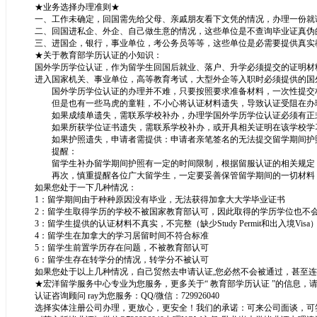
★业务选择办理准则★
一、工作未确定，回国需先给父母、亲戚朋友看下文凭的情况，办理一份就
二、回国进私企、外企、自己做生意的情况，这些单位是不查询毕业证真伪
三、进国企，银行，事业单位，考公务员等等，这些单位是必需要提供真实
★关于教育部学历认证的小知识：
国外学历学位认证，作为留学生回国后就业、落户、升学必须提交的证明材
进入国家机关、事业单位，高等教育考试，大型外企等入职时必须提供的国
国外学历学位认证的办理并不难，只要按照要求准备材料，一次性提交材
但是也有一些马虎的童鞋，不小心将认证材料遗失，导致认证受阻在办理
如果成绩单遗失，需联系学校补办，办理学国外学历学位认证必须有正式
如果所获学位证书遗失，需联系学校补办，或开具相关证明在该学校学习
如果护照遗失，申请者需提供：申请者亲笔签名的无法提交留学期间护
提醒：
留学生补办留学期间护照有一定的时间限制，根据留服认证的相关规定，
再次，慎重提醒各位广大留学生，一定要妥善保管留学期间的一切材料，
如果您处于一下几种情况：
1：留学期间由于种种原因没有毕业，无法获得加拿大大学毕业证书
2：留学生取得学历的学校不被国家教育部认可，因此取得的学历学位也不
3：留学生提供的认证材料不真实，不完整（缺少Study Permit和出入境Visa
4：留学生在加拿大的学习居留时间不符合标准
5：留学生前置学历存在问题，不被教育部认可
6：留学生存在转学分的情况，转学分不被认可
如果您处于以上几种情况，自己贸然去申请认证,您必然不会被通过，甚至
★宏洋留学服务中心专业为您服务，更多关于“ 教育部学历认证 ”的信息，
认证咨询顾问 ray为您服务：QQ/微信：729926040
选择实体注册公司办理，更放心，更安全！我们的承诺：可来公司面谈，可