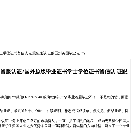
士学位证书留信认 证跟留服认 证的区别英国毕业 证 书
代办留服认证?国外原版毕业证书学士学位证书留信认 证跟
问ray微信Q729926040 帮助您解决一切毕业难题毕业不了，不是您的错，而是
、结业证、录取通知书、Offer、在读证明、雅思托福成绩单、假文凭、假毕业证、网
在认证业务上开创了良好的市场势头，一直占据了领先的地位，成为无数留学回国人
批留学生归国立业之大优势本公司一直朝着智力密集型的方向转型，建立了一个专业