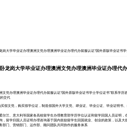
文凭-卧龙岗大学毕业证办理澳洲文凭办理澳洲毕业证办理代办留服认证?国外原版毕业证书学
W文凭-卧龙岗大学毕业证办理澳洲文凭办理澳洲毕业证办理
理澳洲文凭办理澳洲毕业证办理代办留服认证?国外原版毕业证书学士学位证书“联系学历咨询顾
好的交代
成绩单，购买假文凭，购买假学位证，制造假国外大学文凭、肆业证、毕业公证、毕业证明书
爱尔兰、意大利等国家各高校留学生办理教育部学历学位认证和留学回国人员证明，
询，留学归国人员证明办理咨询基于国内鼓励留学生回国就业、创业的政策，以及大
务部门、营销部门、运作部、顾问团队共同协作的服务体系