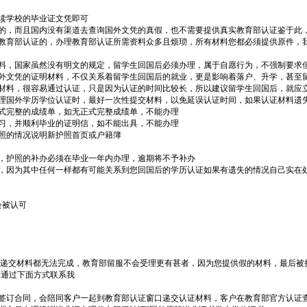
读学校的毕业证文凭即可
的，而且国内没有渠道去查询国外文凭的真假，也不需要提供真实教育部认证鉴于此
教育部认证的，办理教育部认证所需资料众多且烦琐，所有材料您都必须提供原件，
料，国家虽然没有明文的规定，留学生回国后必须办理，属于自愿行为，不强制要求
外文凭的证明材料，不仅关系着留学生回国后的就业，更是影响着落户、升学，甚至
料，很容易通过认证，只是因为认证的时间比较长，所以建议留学生回国后，就应
国外学历学位认证时，最好一次性提交材料，以免延误认证时间，如果认证材料遗
完整的成绩单，如无正式完整成绩单，不能办理
，并顺利毕业的证明信，如不能出具，不能办理
照的情况说明新护照首页或户籍簿
护照的补办必须在毕业一年内办理，逾期将不予补办
因为其中任何一样都有可能关系到您回国后的学历认证如果有遗失的情况自己实在
会被认可
）
连递交材料都无法完成，教育部留服不会受理更有甚者，因为您提供假的材料，最后被
请通过下面方式联系我
签订合同，会陪同客户一起到教育部认证窗口递交认证材料，客户在教育部官方认证