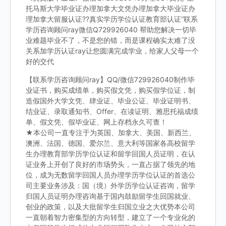
托马斯大学毕业证办理加拿大文凭办理加拿大毕业证办
理加拿大留服认证??真实学历学位认证教育部认证“联系
学历咨询顾问ray微信Q729926040 帮助您解决一切毕
业难题毕业不了，不是您的错，而是课程确实太难了没
关系加学历认证ray让您圆满完成学业，给家人父母一个
好的交代
【联系学历咨询顾问ray】QQ/微信729926040制作毕
业证书，购买成绩单，购买假文凭，购买假学位证，制
造假国外大学文凭、肆业证、毕业公证、毕业证明书、
结业证、录取通知书、Offer、在读证明、雅思托福成绩
单、假文凭、假毕业证、网上存档永久可查！
★本公司一直专注于为英国、加拿大、美国、新西兰、
澳洲、法国、德国、爱尔兰、意大利等国家各高校留学
生办理教育部学历学位认证和留学回国人员证明，在认
证业务上开创了良好的市场势头，一直占据了领先的地
位，成为无数留学回国人员办理学历学位认证的首选公
司主要业务涉及：国（境）外学历学位认证咨询，留学
归国人员证明办理咨询基于国内鼓励留学生回国就业、
创业的政策，以及大批留学生归国立业之大优势本公司
一直朝着智力密集型的方向转型，建立了一个专业化的