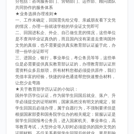
分包括：咨询服务部门、营销部门、运作部、顾问团队
共同协作的服务体系
★业务选择办理准则★
一、工作未确定，回国需先给父母、亲戚朋友看下文凭
的情况，办理一份就读学校的毕业证文凭即可
二、回国进私企、外企、自己做生意的情况，这些单位
是不查询毕业证真伪的，而且国内没有渠道去查询国外
文凭的真假，也不需要提供真实教育部认证鉴于此，办
理一份毕业证即可
三、进国企，银行，事业单位，考公务员等等，这些单
位是必需要提供真实教育部认证的，办理教育部认证所
需资料众多且烦琐，所有材料您都必须提供原件，我们
凭借丰富的经验，快捷的绿色通道帮您快速整合材料，
让您少走弯路
★关于教育部学历认证的小知识：
国外学历学位认证，作为留学生回国后就业、落户、升
学必须提交的证明材料，国家虽然没有明文的规定，留
学生回国后必须办理，属于自愿行为，不强制要求但是
根据国家部委和国务院学位办的相关规定：留服认证是
留学生回国报考公务员，进入国家机关、事业单位，高
等教育考试，大型外企等入职时必须提供的国外文凭的
证明材料，不仅关系着留学生回国后的就业，更是影响