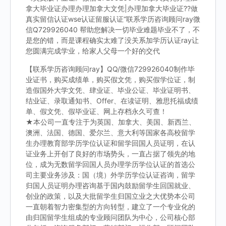
拿大毕业证办理办理加拿大文凭|办理加拿大毕业证??做
真实留信认证wse认证留服认证“联系学历咨询顾问ray微
信Q729926040 帮助您解决一切毕业难题毕业不了，不
是您的错，而是课程确实太难了没关系加学历认证ray让
您圆满完成学业，给家人父母一个好的交代
【联系学历咨询顾问ray】QQ/微信729926040制作毕
业证书，购买成绩单，购买假文凭，购买假学位证，制
造假国外大学文凭、肆业证、毕业公证、毕业证明书、
结业证、录取通知书、Offer、在读证明、雅思托福成绩
单、假文凭、假毕业证、网上存档永久可查！
★本公司一直专注于为英国、加拿大、美国、新西兰、
澳洲、法国、德国、爱尔兰、意大利等国家各高校留学
生办理教育部学历学位认证和留学回国人员证明，在认
证业务上开创了良好的市场势头，一直占据了领先的地
位，成为无数留学回国人员办理学历学位认证的首选公
司主要业务涉及：国（境）外学历学位认证咨询，留学
归国人员证明办理咨询基于国内鼓励留学生回国就业、
创业的政策，以及大批留学生归国立业之大优势本公司
一直朝着智力密集型的方向转型，建立了一个专业化的
由归国留学生组成的专业顾问团队为中心，公司核心部