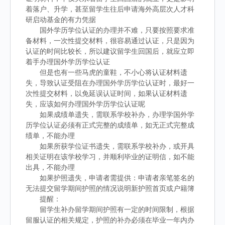
着落户、升学，甚至留学生往后申请海外高层次人才科
研启动基金的有力凭据
国外学历学位认证的办理并不难，只要按照要求准
备材料，一次性提交材料，很容易通过认证，只是因为
认证的时间比较长，所以建议留学生回国后，就应立即
着手办理国外学历学位认证
但是也有一些马虎的童鞋，不小心将认证材料遗
失，导致认证受阻在办理国外学历学位认证时，最好一
次性提交材料，以免延误认证时间，如果认证材料遗
失，应该如何办理国外学历学位认证呢
如果成绩单遗失，需联系学校补办，办理学国外学
历学位认证必须有正式完整的成绩单，如无正式完整成
绩单，不能办理
如果所获学位证书遗失，需联系学校补办，或开具
相关证明在该学校学习，并顺利毕业的证明信，如不能
出具，不能办理
如果护照遗失，申请者需提供：申请者亲笔签名的
无法提交留学期间护照的情况说明新护照首页或户籍簿
提醒：
留学生补办留学期间护照有一定的时间限制，根据
留服认证的相关规定，护照的补办必须在毕业一年内办