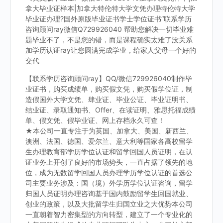
拿大毕业证样本|加拿大特伦特大学文凭办理特伦特大学
毕业证办理?国外原版毕业证书学士学位证书“联系学历
咨询顾问ray微信Q729926040 帮助您解决一切毕业难
题毕业不了，不是您的错，而是课程确实太难了没关系
加学历认证ray让您圆满完成学业，给家人父母一个好的
交代
【联系学历咨询顾问ray】QQ/微信729926040制作毕
业证书，购买成绩单，购买假文凭，购买假学位证，制
造假国外大学文凭、肆业证、毕业公证、毕业证明书、
结业证、录取通知书、Offer、在读证明、雅思托福成绩
单、假文凭、假毕业证、网上存档永久可查！
★本公司一直专注于为英国、加拿大、美国、新西兰、
澳洲、法国、德国、爱尔兰、意大利等国家各高校留学
生办理教育部学历学位认证和留学回国人员证明，在认
证业务上开创了良好的市场势头，一直占据了领先的地
位，成为无数留学回国人员办理学历学位认证的首选公
司主要业务涉及：国（境）外学历学位认证咨询，留学
归国人员证明办理咨询基于国内鼓励留学生回国就业、
创业的政策，以及大批留学生归国立业之大优势本公司
一直朝着智力密集型的方向转型，建立了一个专业化的