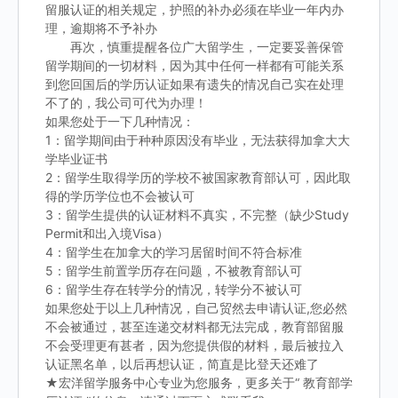
留服认证的相关规定，护照的补办必须在毕业一年内办
理，逾期将不予补办
再次，慎重提醒各位广大留学生，一定要妥善保管
留学期间的一切材料，因为其中任何一样都有可能关系
到您回国后的学历认证如果有遗失的情况自己实在处理
不了的，我公司可代为办理！
如果您处于一下几种情况：
1：留学期间由于种种原因没有毕业，无法获得加拿大大
学毕业证书
2：留学生取得学历的学校不被国家教育部认可，因此取
得的学历学位也不会被认可
3：留学生提供的认证材料不真实，不完整（缺少Study
Permit和出入境Visa）
4：留学生在加拿大的学习居留时间不符合标准
5：留学生前置学历存在问题，不被教育部认可
6：留学生存在转学分的情况，转学分不被认可
如果您处于以上几种情况，自己贸然去申请认证,您必然
不会被通过，甚至连递交材料都无法完成，教育部留服
不会受理更有甚者，因为您提供假的材料，最后被拉入
认证黑名单，以后再想认证，简直是比登天还难了
★宏洋留学服务中心专业为您服务，更多关于“ 教育部学