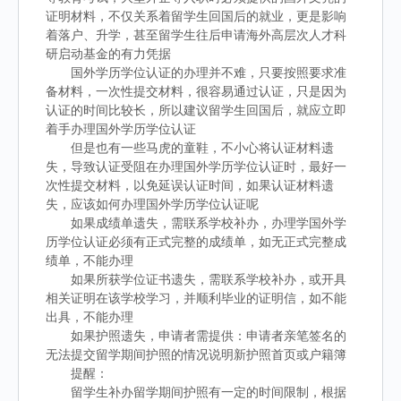
证明材料，不仅关系着留学生回国后的就业，更是影响
着落户、升学，甚至留学生往后申请海外高层次人才科
研启动基金的有力凭据
国外学历学位认证的办理并不难，只要按照要求准
备材料，一次性提交材料，很容易通过认证，只是因为
认证的时间比较长，所以建议留学生回国后，就应立即
着手办理国外学历学位认证
但是也有一些马虎的童鞋，不小心将认证材料遗
失，导致认证受阻在办理国外学历学位认证时，最好一
次性提交材料，以免延误认证时间，如果认证材料遗
失，应该如何办理国外学历学位认证呢
如果成绩单遗失，需联系学校补办，办理学国外学
历学位认证必须有正式完整的成绩单，如无正式完整成
绩单，不能办理
如果所获学位证书遗失，需联系学校补办，或开具
相关证明在该学校学习，并顺利毕业的证明信，如不能
出具，不能办理
如果护照遗失，申请者需提供：申请者亲笔签名的
无法提交留学期间护照的情况说明新护照首页或户籍簿
提醒：
留学生补办留学期间护照有一定的时间限制，根据