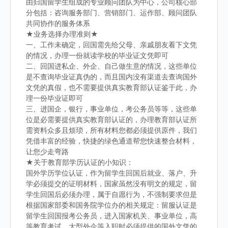
由归国留学生组成的专业顾问团队为中心，公司核心部
分包括：咨询服务部门、营销部门、运作部、顾问团队
共同协作的服务体系
★业务选择办理准则★
一、工作未确定，回国需先给父母、亲戚朋友看下文凭
的情况，办理一份就读学校的毕业证文凭即可
二、回国进私企、外企、自己做生意的情况，这些单位
是不查询毕业证真伪的，而且国内没有渠道去查询国外
文凭的真假，也不需要提供真实教育部认证鉴于此，办
理一份毕业证即可
三、进国企，银行，事业单位，考公务员等等，这些单
位是必需要提供真实教育部认证的，办理教育部认证所
需资料众多且烦琐，所有材料您都必须提供原件，我们
凭借丰富的经验，快捷的绿色通道帮您快速整合材料，
让您少走弯路
★关于教育部学历认证的小知识：
国外学历学位认证，作为留学生回国后就业、落户、升
学必须提交的证明材料，国家虽然没有明文的规定，留
学生回国后必须办理，属于自愿行为，不强制要求但是
根据国家部委和国务院学位办的相关规定：留服认证是
留学生回国报考公务员，进入国家机关、事业单位，高
等教育考试，大型外企等入职时必须提供的国外文凭的