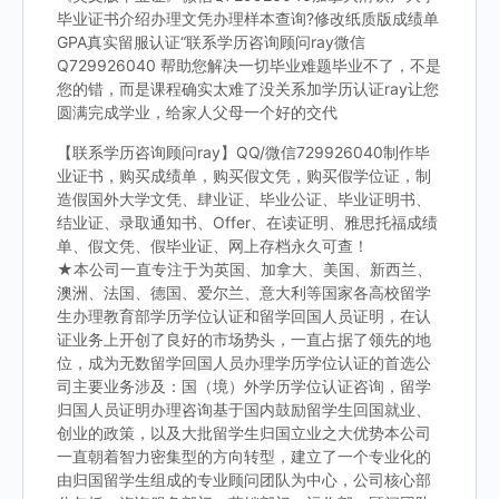
毕业证书介绍办理文凭办理样本查询?修改纸质版成绩单
GPA真实留服认证“联系学历咨询顾问ray微信
Q729926040 帮助您解决一切毕业难题毕业不了，不是
您的错，而是课程确实太难了没关系加学历认证ray让您
圆满完成学业，给家人父母一个好的交代
【联系学历咨询顾问ray】QQ/微信729926040制作毕
业证书，购买成绩单，购买假文凭，购买假学位证，制
造假国外大学文凭、肆业证、毕业公证、毕业证明书、
结业证、录取通知书、Offer、在读证明、雅思托福成绩
单、假文凭、假毕业证、网上存档永久可查！
★本公司一直专注于为英国、加拿大、美国、新西兰、
澳洲、法国、德国、爱尔兰、意大利等国家各高校留学
生办理教育部学历学位认证和留学回国人员证明，在认
证业务上开创了良好的市场势头，一直占据了领先的地
位，成为无数留学回国人员办理学历学位认证的首选公
司主要业务涉及：国（境）外学历学位认证咨询，留学
归国人员证明办理咨询基于国内鼓励留学生回国就业、
创业的政策，以及大批留学生归国立业之大优势本公司
一直朝着智力密集型的方向转型，建立了一个专业化的
由归国留学生组成的专业顾问团队为中心，公司核心部