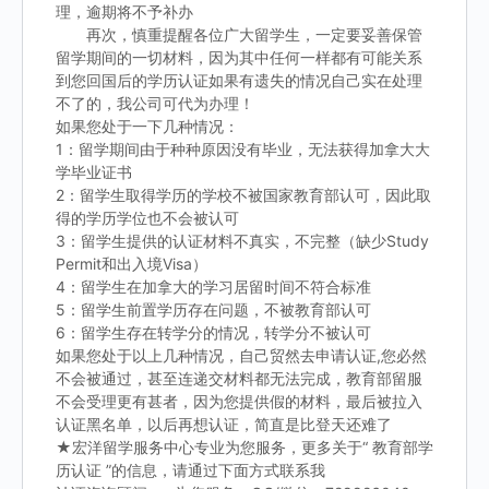
理，逾期将不予补办
再次，慎重提醒各位广大留学生，一定要妥善保管
留学期间的一切材料，因为其中任何一样都有可能关系
到您回国后的学历认证如果有遗失的情况自己实在处理
不了的，我公司可代为办理！
如果您处于一下几种情况：
1：留学期间由于种种原因没有毕业，无法获得加拿大大
学毕业证书
2：留学生取得学历的学校不被国家教育部认可，因此取
得的学历学位也不会被认可
3：留学生提供的认证材料不真实，不完整（缺少Study
Permit和出入境Visa）
4：留学生在加拿大的学习居留时间不符合标准
5：留学生前置学历存在问题，不被教育部认可
6：留学生存在转学分的情况，转学分不被认可
如果您处于以上几种情况，自己贸然去申请认证,您必然
不会被通过，甚至连递交材料都无法完成，教育部留服
不会受理更有甚者，因为您提供假的材料，最后被拉入
认证黑名单，以后再想认证，简直是比登天还难了
★宏洋留学服务中心专业为您服务，更多关于“ 教育部学
历认证 ”的信息，请通过下面方式联系我