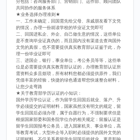
分包括：咨询服务部门、营销部门、运作部、顾问团队
共同协作的服务体系
★业务选择办理准则★
一、工作未确定，回国需先给父母、亲戚朋友看下文凭
的情况，办理一份就读学校的毕业证文凭即可
二、回国进私企、外企、自己做生意的情况，这些单位
是不查询毕业证真伪的，而且国内没有渠道去查询国外
文凭的真假，也不需要提供真实教育部认证鉴于此，办
理一份毕业证即可
三、进国企，银行，事业单位，考公务员等等，这些单
位是必需要提供真实教育部认证的，办理教育部认证所
需资料众多且烦琐，所有材料您都必须提供原件，我们
凭借丰富的经验，快捷的绿色通道帮您快速整合材料，
让您少走弯路
★关于教育部学历认证的小知识：
国外学历学位认证，作为留学生回国后就业、落户、升
学必须提交的证明材料，国家虽然没有明文的规定，留
学生回国后必须办理，属于自愿行为，不强制要求但是
根据国家部委和国务院学位办的相关规定：留服认证是
留学生回国报考公务员，进入国家机关、事业单位，高
等教育考试，大型外企等入职时必须提供的国外文凭的
证明材料，不仅关系着留学生回国后的就业，更是影响