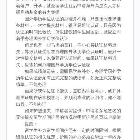
着落户、升学，甚至留学生往后申请海外高层次人才科
研启动基金的有力凭据
国外学历学位认证的办理并不难，只要按照要求准
备材料，一次性提交材料，很容易通过认证，只是因为
认证的时间比较长，所以建议留学生回国后，就应立即
着手办理国外学历学位认证
但是也有一些马虎的童鞋，不小心将认证材料遗
失，导致认证受阻在办理国外学历学位认证时，最好一
次性提交材料，以免延误认证时间，如果认证材料遗
失，应该如何办理国外学历学位认证呢
如果成绩单遗失，需联系学校补办，办理学国外学
历学位认证必须有正式完整的成绩单，如无正式完整成
绩单，不能办理
如果所获学位证书遗失，需联系学校补办，或开具
相关证明在该学校学习，并顺利毕业的证明信，如不能
出具，不能办理
如果护照遗失，申请者需提供：申请者亲笔签名的
无法提交留学期间护照的情况说明新护照首页或户籍簿
提醒：
留学生补办留学期间护照有一定的时间限制，根据
留服认证的相关规定，护照的补办必须在毕业一年内办