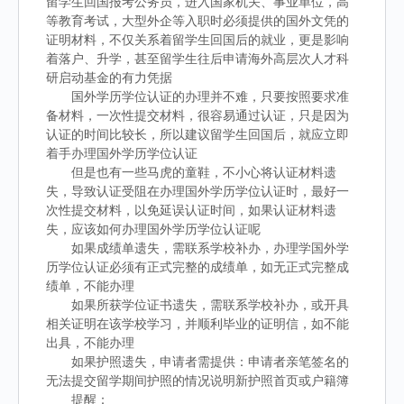
留学生回国报考公务员，进入国家机关、事业单位，高
等教育考试，大型外企等入职时必须提供的国外文凭的
证明材料，不仅关系着留学生回国后的就业，更是影响
着落户、升学，甚至留学生往后申请海外高层次人才科
研启动基金的有力凭据
国外学历学位认证的办理并不难，只要按照要求准
备材料，一次性提交材料，很容易通过认证，只是因为
认证的时间比较长，所以建议留学生回国后，就应立即
着手办理国外学历学位认证
但是也有一些马虎的童鞋，不小心将认证材料遗
失，导致认证受阻在办理国外学历学位认证时，最好一
次性提交材料，以免延误认证时间，如果认证材料遗
失，应该如何办理国外学历学位认证呢
如果成绩单遗失，需联系学校补办，办理学国外学
历学位认证必须有正式完整的成绩单，如无正式完整成
绩单，不能办理
如果所获学位证书遗失，需联系学校补办，或开具
相关证明在该学校学习，并顺利毕业的证明信，如不能
出具，不能办理
如果护照遗失，申请者需提供：申请者亲笔签名的
无法提交留学期间护照的情况说明新护照首页或户籍簿
提醒：