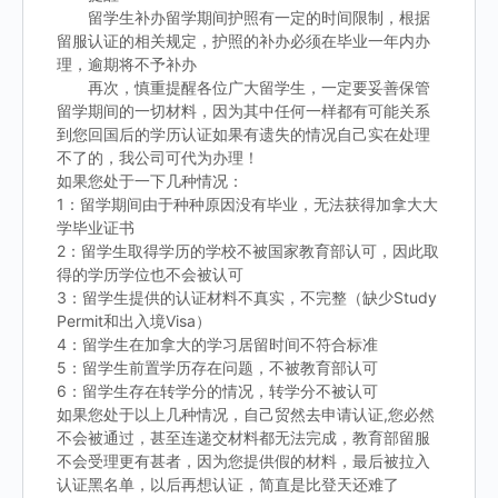
留学生补办留学期间护照有一定的时间限制，根据
留服认证的相关规定，护照的补办必须在毕业一年内办
理，逾期将不予补办
再次，慎重提醒各位广大留学生，一定要妥善保管
留学期间的一切材料，因为其中任何一样都有可能关系
到您回国后的学历认证如果有遗失的情况自己实在处理
不了的，我公司可代为办理！
如果您处于一下几种情况：
1：留学期间由于种种原因没有毕业，无法获得加拿大大
学毕业证书
2：留学生取得学历的学校不被国家教育部认可，因此取
得的学历学位也不会被认可
3：留学生提供的认证材料不真实，不完整（缺少Study
Permit和出入境Visa）
4：留学生在加拿大的学习居留时间不符合标准
5：留学生前置学历存在问题，不被教育部认可
6：留学生存在转学分的情况，转学分不被认可
如果您处于以上几种情况，自己贸然去申请认证,您必然
不会被通过，甚至连递交材料都无法完成，教育部留服
不会受理更有甚者，因为您提供假的材料，最后被拉入
认证黑名单，以后再想认证，简直是比登天还难了