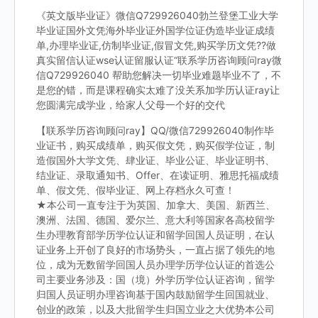
《英文版毕业证》微信Q729926040勃兰登堡工业大学
毕业证国外文凭海外毕业证外国学位证伪造毕业证成绩
单,办理毕业证,仿制毕业证,假冒文凭,购买学历文凭??做
真实留信认证wse认证留服认证“联系学历咨询顾问ray微
信Q729926040 帮助您解决一切毕业难题毕业不了，不
是您的错，而是课程确实太难了没关系加学历认证ray让
您圆满完成学业，给家人父母一个好的交代
【联系学历咨询顾问ray】QQ/微信729926040制作毕
业证书，购买成绩单，购买假文凭，购买假学位证，制
造假国外大学文凭、肆业证、毕业公证、毕业证明书、
结业证、录取通知书、Offer、在读证明、雅思托福成绩
单、假文凭、假毕业证、网上存档永久可查！
★本公司一直专注于为英国、加拿大、美国、新西兰、
澳洲、法国、德国、爱尔兰、意大利等国家各高校留学
生办理教育部学历学位认证和留学回国人员证明，在认
证业务上开创了良好的市场势头，一直占据了领先的地
位，成为无数留学回国人员办理学历学位认证的首选公
司主要业务涉及：国（境）外学历学位认证咨询，留学
归国人员证明办理咨询基于国内鼓励留学生回国就业、
创业的政策，以及大批留学生归国立业之大优势本公司