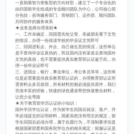
一直朝着智力密集型的方向转型，建立了一个专业化的
由归国留学生组成的专业顾问团队为中心，公司核心部
分包括：咨询服务部门、营销部门、运作部、顾问团队
共同协作的服务体系
★业务选择办理准则★
一、工作未确定，回国需先给父母、亲戚朋友看下文凭
的情况，办理一份就读学校的毕业证文凭即可
二、回国进私企、外企、自己做生意的情况，这些单位
是不查询毕业证真伪的，而且国内没有渠道去查询国外
文凭的真假，也不需要提供真实教育部认证鉴于此，办
理一份毕业证即可
三、进国企，银行，事业单位，考公务员等等，这些单
位是必需要提供真实教育部认证的，办理教育部认证所
需资料众多且烦琐，所有材料您都必须提供原件，我们
凭借丰富的经验，快捷的绿色通道帮您快速整合材料，
让您少走弯路
★关于教育部学历认证的小知识：
国外学历学位认证，作为留学生回国后就业、落户、升
学必须提交的证明材料，国家虽然没有明文的规定，留
学生回国后必须办理，属于自愿行为，不强制要求但是
根据国家部委和国务院学位办的相关规定：留服认证是