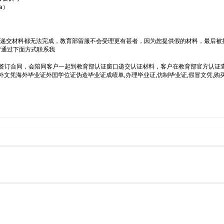
a）
连递交材料都无法完成，教育部留服不会受理更有甚者，因为您提供假的材料，最后被
请通过下面方式联系我
签订合同，会陪同客户一起到教育部认证窗口递交认证材料，客户在教育部官方认证
证国外文凭海外毕业证外国学位证伪造毕业证成绩单,办理毕业证,仿制毕业证,假冒文凭,