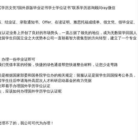
买学历文凭?国外原版毕业证书学士学位证书“联系学历咨询顾问ray微信
书、结业证、录取通知书、Offer、在读证明、雅思托福成绩单、假文凭、假毕业证、
在认证业务上开创了良好的市场势头，一直占据了领先的地位，成为无数留学回国人
批留学生归国立业之大优势本公司一直朝着智力密集型的方向转型，建立了一个专业
，办理一份毕业证即可
我们凭借丰富的经验，快捷的绿色通道帮您快速整合材料，让您少走弯路
但是根据国家部委和国务院学位办的相关规定：留服认证是留学生回国报考公务员，
留学生往后申请海外高层次人才科研启动基金的有力凭据
立即着手办理国外学历学位认证
失，应该如何办理国外学历学位认证呢
处理不了的，我公司可代为办理！