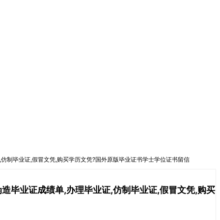
证,仿制毕业证,假冒文凭,购买学历文凭?国外原版毕业证书学士学位证书留信
造毕业证成绩单,办理毕业证,仿制毕业证,假冒文凭,购买