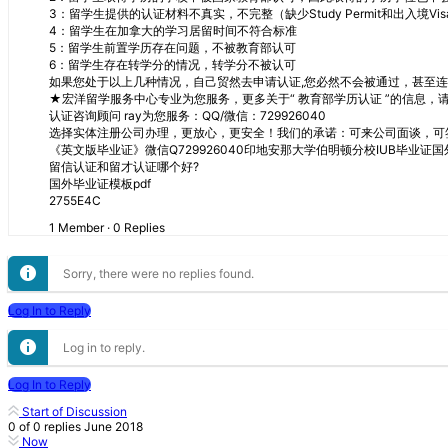
3：留学生提供的认证材料不真实，不完整（缺少Study Permit和出入境Vis
4：留学生在加拿大的学习居留时间不符合标准
5：留学生前置学历存在问题，不被教育部认可
6：留学生存在转学分的情况，转学分不被认可
如果您处于以上几种情况，自己贸然去申请认证,您必然不会被通过，甚至
★宏洋留学服务中心专业为您服务，更多关于“ 教育部学历认证 ”的信息，
认证咨询顾问 ray为您服务：QQ/微信：729926040
选择实体注册公司办理，更放心，更安全！我们的承诺：可来公司面谈，可
《英文版毕业证》微信Q729926040印地安那大学伯明顿分校IUB毕业
留信认证和留才认证哪个好?
国外毕业证模板pdf
2755E4C
1 Member
·
0 Replies
Sorry, there were no replies found.
Log In to Reply
Log in to reply.
Log In to Reply
Start of Discussion
0
of
0
replies
June 2018
Now