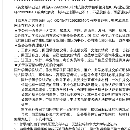
《英文版毕业证》微信Q729926040印地安那大学伯明顿分校IUB毕业
Q729926040 帮助您解决一切毕业难题毕业不了，不是您的错，而是课
【联系学历咨询顾问ray】QQ/微信729926040制作毕业证书，购
网上存档永久可查！
★本公司一直专注于为英国、加拿大、美国、新西兰、澳洲、法国、德国、
员办理学历学位认证的首选公司主要业务涉及：国（境）外学历学位认证咨
化的由归国留学生组成的专业顾问团队为中心，公司核心部分包括：咨询服
★业务选择办理准则★
一、工作未确定，回国需先给父母、亲戚朋友看下文凭的情况，办理一份就
二、回国进私企、外企、自己做生意的情况，这些单位是不查询毕业证真伪
三、进国企，银行，事业单位，考公务员等等，这些单位是必需要提供真实
★关于教育部学历认证的小知识：
国外学历学位认证，作为留学生回国后就业、落户、升学必须提交的证明材
进入国家机关、事业单位，高等教育考试，大型外企等入职时必须提供的国
国外学历学位认证的办理并不难，只要按照要求准备材料，一次性提交材
但是也有一些马虎的童鞋，不小心将认证材料遗失，导致认证受阻在办理
如果成绩单遗失，需联系学校补办，办理学国外学历学位认证必须有正式
如果所获学位证书遗失，需联系学校补办，或开具相关证明在该学校学习
如果护照遗失，申请者需提供：申请者亲笔签名的无法提交留学期间护
提醒：
留学生补办留学期间护照有一定的时间限制，根据留服认证的相关规定，
再次，慎重提醒各位广大留学生，一定要妥善保管留学期间的一切材料，
如果您处于一下几种情况：
1：留学期间由于种种原因没有毕业，无法获得加拿大大学毕业证书
2：留学生取得学历的学校不被国家教育部认可，因此取得的学历学位也不