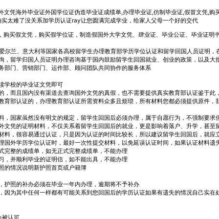
证国外文凭海外毕业证外国学位证伪造毕业证成绩单,办理毕业证,仿制毕业证,假冒文凭,购
程确实太难了没关系加学历认证ray让您圆满完成学业，给家人父母一个好的交代
买成绩单，购买假文凭，购买假学位证，制造假国外大学文凭、肆业证、毕业公证、毕业证明
爱尔兰、意大利等国家各高校留学生办理教育部学历学位认证和留学回国人员证明，
询，留学归国人员证明办理咨询基于国内鼓励留学生回国就业、创业的政策，以及大
务部门、营销部门、运作部、顾问团队共同协作的服务体系
读学校的毕业证文凭即可
的，而且国内没有渠道去查询国外文凭的真假，也不需要提供真实教育部认证鉴于此
教育部认证的，办理教育部认证所需资料众多且烦琐，所有材料您都必须提供原件，
料，国家虽然没有明文的规定，留学生回国后必须办理，属于自愿行为，不强制要求
外文凭的证明材料，不仅关系着留学生回国后的就业，更是影响着落户、升学，甚至
料，很容易通过认证，只是因为认证的时间比较长，所以建议留学生回国后，就应
国外学历学位认证时，最好一次性提交材料，以免延误认证时间，如果认证材料遗
完整的成绩单，如无正式完整成绩单，不能办理
，并顺利毕业的证明信，如不能出具，不能办理
照的情况说明新护照首页或户籍簿
护照的补办必须在毕业一年内办理，逾期将不予补办
因为其中任何一样都有可能关系到您回国后的学历认证如果有遗失的情况自己实在
会被认可