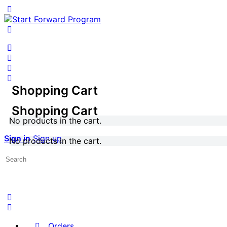
Toggle
Side
Panel
More
options
Shopping Cart
Shopping Cart
No products in the cart.
Sign in
Sign up
No products in the cart.
Search
for:
Orders