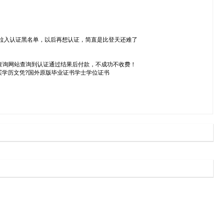
拉入认证黑名单，以后再想认证，简直是比登天还难了
查询网站查询到认证通过结果后付款，不成功不收费！
购买学历文凭?国外原版毕业证书学士学位证书