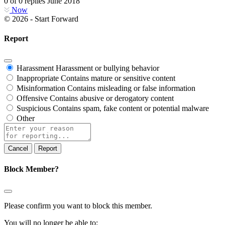
0
of
0
replies
June 2018
Now
© 2026 - Start Forward
Report
Harassment
Harassment or bullying behavior
Inappropriate
Contains mature or sensitive content
Misinformation
Contains misleading or false information
Offensive
Contains abusive or derogatory content
Suspicious
Contains spam, fake content or potential malware
Other
Report
note
Report
Block Member?
Please confirm you want to block this member.
You will no longer be able to: