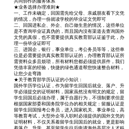
共同协作的服务体系
★业务选择办理准则★
一、工作未确定，回国需先给父母、亲戚朋友看下文凭
的情况，办理一份就读学校的毕业证文凭即可
二、回国进私企、外企、自己做生意的情况，这些单位
是不查询毕业证真伪的，而且国内没有渠道去查询国外
文凭的真假，也不需要提供真实教育部认证鉴于此，办
理一份毕业证即可
三、进国企，银行，事业单位，考公务员等等，这些单
位是必需要提供真实教育部认证的，办理教育部认证所
需资料众多且烦琐，所有材料您都必须提供原件，我们
凭借丰富的经验，快捷的绿色通道帮您快速整合材料，
让您少走弯路
★关于教育部学历认证的小知识：
国外学历学位认证，作为留学生回国后就业、落户、升
学必须提交的证明材料，国家虽然没有明文的规定，留
学生回国后必须办理，属于自愿行为，不强制要求但是
根据国家部委和国务院学位办的相关规定：留服认证是
留学生回国报考公务员，进入国家机关、事业单位，高
等教育考试，大型外企等入职时必须提供的国外文凭的
证明材料，不仅关系着留学生回国后的就业，更是影响
着落户、升学，甚至留学生往后申请海外高层次人才科