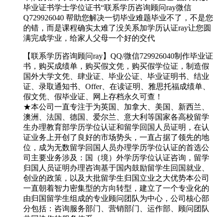
毕业证书学士学位证书“联系学历咨询顾问ray微信
Q729926040 帮助您解决一切毕业难题毕业不了，不是您
的错，而是课程确实太难了没关系加学历认证ray让您圆
满完成学业，给家人父母一个好的交代
【联系学历咨询顾问ray】QQ/微信729926040制作毕业证
书，购买成绩单，购买假文凭，购买假学位证，制造假
国外大学文凭、肆业证、毕业公证、毕业证明书、结业
证、录取通知书、Offer、在读证明、雅思托福成绩单、
假文凭、假毕业证、网上存档永久可查！
★本公司一直专注于为英国、加拿大、美国、新西兰、
澳洲、法国、德国、爱尔兰、意大利等国家各高校留学
生办理教育部学历学位认证和留学回国人员证明，在认
证业务上开创了良好的市场势头，一直占据了领先的地
位，成为无数留学回国人员办理学历学位认证的首选公
司主要业务涉及：国（境）外学历学位认证咨询，留学
归国人员证明办理咨询基于国内鼓励留学生回国就业、
创业的政策，以及大批留学生归国立业之大优势本公司
一直朝着智力密集型的方向转型，建立了一个专业化的
由归国留学生组成的专业顾问团队为中心，公司核心部
分包括：咨询服务部门、营销部门、运作部、顾问团队