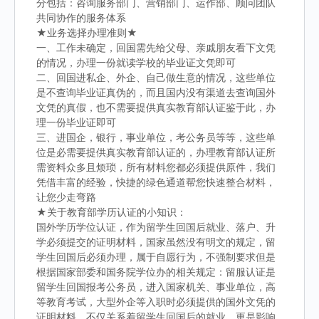
分包括：咨询服务部门、营销部门、运作部、顾问团队
共同协作的服务体系
★业务选择办理准则★
一、工作未确定，回国需先给父母、亲戚朋友看下文凭
的情况，办理一份就读学校的毕业证文凭即可
二、回国进私企、外企、自己做生意的情况，这些单位
是不查询毕业证真伪的，而且国内没有渠道去查询国外
文凭的真假，也不需要提供真实教育部认证鉴于此，办
理一份毕业证即可
三、进国企，银行，事业单位，考公务员等等，这些单
位是必需要提供真实教育部认证的，办理教育部认证所
需资料众多且烦琐，所有材料您都必须提供原件，我们
凭借丰富的经验，快捷的绿色通道帮您快速整合材料，
让您少走弯路
★关于教育部学历认证的小知识：
国外学历学位认证，作为留学生回国后就业、落户、升
学必须提交的证明材料，国家虽然没有明文的规定，留
学生回国后必须办理，属于自愿行为，不强制要求但是
根据国家部委和国务院学位办的相关规定：留服认证是
留学生回国报考公务员，进入国家机关、事业单位，高
等教育考试，大型外企等入职时必须提供的国外文凭的
证明材料，不仅关系着留学生回国后的就业，更是影响