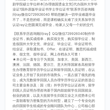
剧学院硕士学位样本|办理德国烫金文凭|代办国外大学毕
业证?国外原版毕业证书学士学位证书“联系学历咨询顾
问ray微信Q729926040 帮助您解决一切毕业难题毕业
不了，不是您的错，而是课程确实太难了没关系加学历
认证ray让您圆满完成学业，给家人父母一个好的交代
【联系学历咨询顾问ray】QQ/微信729926040制作毕
业证书，购买成绩单，购买假文凭，购买假学位证，制
造假国外大学文凭、肆业证、毕业公证、毕业证明书、
结业证、录取通知书、Offer、在读证明、雅思托福成绩
单、假文凭、假毕业证、网上存档永久可查！
★本公司一直专注于为英国、加拿大、美国、新西兰、
澳洲、法国、德国、爱尔兰、意大利等国家各高校留学
生办理教育部学历学位认证和留学回国人员证明，在认
证业务上开创了良好的市场势头，一直占据了领先的地
位，成为无数留学回国人员办理学历学位认证的首选公
司主要业务涉及：国（境）外学历学位认证咨询，留学
归国人员证明办理咨询基于国内鼓励留学生回国就业、
创业的政策，以及大批留学生归国立业之大优势本公司
一直朝着智力密集型的方向转型，建立了一个专业化的
由归国留学生组成的专业顾问团队为中心，公司核心部