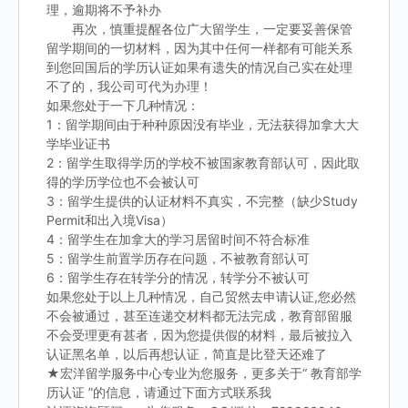
理，逾期将不予补办
再次，慎重提醒各位广大留学生，一定要妥善保管
留学期间的一切材料，因为其中任何一样都有可能关系
到您回国后的学历认证如果有遗失的情况自己实在处理
不了的，我公司可代为办理！
如果您处于一下几种情况：
1：留学期间由于种种原因没有毕业，无法获得加拿大大
学毕业证书
2：留学生取得学历的学校不被国家教育部认可，因此取
得的学历学位也不会被认可
3：留学生提供的认证材料不真实，不完整（缺少Study
Permit和出入境Visa）
4：留学生在加拿大的学习居留时间不符合标准
5：留学生前置学历存在问题，不被教育部认可
6：留学生存在转学分的情况，转学分不被认可
如果您处于以上几种情况，自己贸然去申请认证,您必然
不会被通过，甚至连递交材料都无法完成，教育部留服
不会受理更有甚者，因为您提供假的材料，最后被拉入
认证黑名单，以后再想认证，简直是比登天还难了
★宏洋留学服务中心专业为您服务，更多关于“ 教育部学
历认证 ”的信息，请通过下面方式联系我