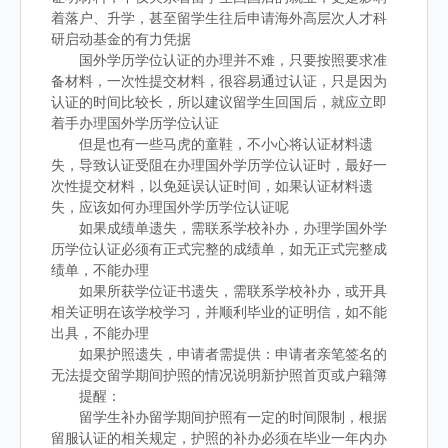
着落户、升学，甚至留学生往后申请海外高层次人才科
研启动基金的有力凭据
国外学历学位认证的办理并不难，只要按照要求准
备材料，一次性提交材料，很容易通过认证，只是因为
认证的时间比较长，所以建议留学生回国后，就应立即
着手办理国外学历学位认证
但是也有一些马虎的童鞋，不小心将认证材料遗
失，导致认证受阻在办理国外学历学位认证时，最好一
次性提交材料，以免延误认证时间，如果认证材料遗
失，应该如何办理国外学历学位认证呢
如果成绩单遗失，需联系学校补办，办理学国外学
历学位认证必须有正式完整的成绩单，如无正式完整成
绩单，不能办理
如果所获学位证书遗失，需联系学校补办，或开具
相关证明在该学校学习，并顺利毕业的证明信，如不能
出具，不能办理
如果护照遗失，申请者需提供：申请者亲笔签名的
无法提交留学期间护照的情况说明新护照首页或户籍簿
提醒：
留学生补办留学期间护照有一定的时间限制，根据
留服认证的相关规定，护照的补办必须在毕业一年内办