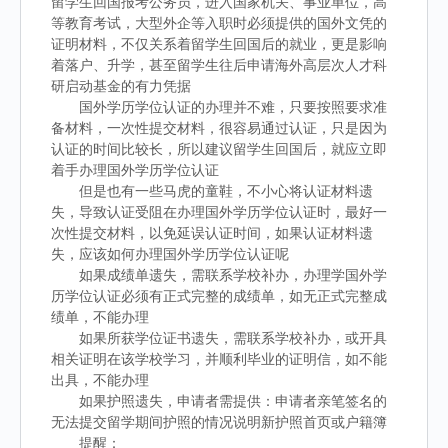
留学生回国报考公务员，进入国家机关、事业单位，高
等教育考试，大型外企等入职时必须提供的国外文凭的
证明材料，不仅关系着留学生回国后的就业，更是影响
着落户、升学，甚至留学生往后申请海外高层次人才科
研启动基金的有力凭据
国外学历学位认证的办理并不难，只要按照要求准
备材料，一次性提交材料，很容易通过认证，只是因为
认证的时间比较长，所以建议留学生回国后，就应立即
着手办理国外学历学位认证
但是也有一些马虎的童鞋，不小心将认证材料遗
失，导致认证受阻在办理国外学历学位认证时，最好一
次性提交材料，以免延误认证时间，如果认证材料遗
失，应该如何办理国外学历学位认证呢
如果成绩单遗失，需联系学校补办，办理学国外学
历学位认证必须有正式完整的成绩单，如无正式完整成
绩单，不能办理
如果所获学位证书遗失，需联系学校补办，或开具
相关证明在该学校学习，并顺利毕业的证明信，如不能
出具，不能办理
如果护照遗失，申请者需提供：申请者亲笔签名的
无法提交留学期间护照的情况说明新护照首页或户籍簿
提醒：