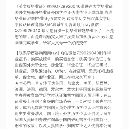
《英文版毕业证》微信Q729926040滑铁卢大学毕业证
国外文凭海外毕业证外国学位证伪造毕业证成绩单,办理
毕业证,仿制毕业证,假冒文凭,购买学历文凭??真实学历
学位认证教育部认证“联系学历咨询顾问ray微信
Q729926040 帮助您解决一切毕业难题毕业不了，不是
您的错，而是课程确实太难了没关系加学历认证ray让您
圆满完成学业，给家人父母一个好的交代
【联系学历咨询顾问ray】QQ/微信729926040制作毕
业证书，购买成绩单，购买假文凭，购买假学位证，制
造假国外大学文凭、肆业证、毕业公证、毕业证明书、
结业证、录取通知书、Offer、在读证明、雅思托福成绩
单、假文凭、假毕业证、网上存档永久可查！
★本公司一直专注于为英国、加拿大、美国、新西兰、
澳洲、法国、德国、爱尔兰、意大利等国家各高校留学
生办理教育部学历学位认证和留学回国人员证明，在认
证业务上开创了良好的市场势头，一直占据了领先的地
位，成为无数留学回国人员办理学历学位认证的首选公
司主要业务涉及：国（境）外学历学位认证咨询，留学
归国人员证明办理咨询基于国内鼓励留学生回国就业、
创业的政策，以及大批留学生归国立业之大优势本公司