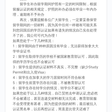
留学生补办留学期间护照有一定的时间限制，根据
留服认证的相关规定，护照的补办必须在毕业一年内办
理，逾期将不予补办
再次，慎重提醒各位广大留学生，一定要妥善保管
留学期间的一切材料，因为其中任何一样都有可能关系
到您回国后的学历认证如果有遗失的情况自己实在处理
不了的，我公司可代为办理！
如果您处于一下几种情况：
1：留学期间由于种种原因没有毕业，无法获得加拿大大
学毕业证书
2：留学生取得学历的学校不被国家教育部认可，因此取
得的学历学位也不会被认可
3：留学生提供的认证材料不真实，不完整（缺少Study
Permit和出入境Visa）
4：留学生在加拿大的学习居留时间不符合标准
5：留学生前置学历存在问题，不被教育部认可
6：留学生存在转学分的情况，转学分不被认可
如果您处于以上几种情况，自己贸然去申请认证,您必然
不会被通过，甚至连递交材料都无法完成，教育部留服
不会受理更有甚者，因为您提供假的材料，最后被拉入
认证黑名单，以后再想认证，简直是比登天还难了