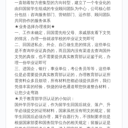
一直朝着智力密集型的方向转型，建立了一个专业化的
由归国留学生组成的专业顾问团队为中心，公司核心部
分包括：咨询服务部门、营销部门、运作部、顾问团队
共同协作的服务体系
★业务选择办理准则★
一、工作未确定，回国需先给父母、亲戚朋友看下文凭
的情况，办理一份就读学校的毕业证文凭即可
二、回国进私企、外企、自己做生意的情况，这些单位
是不查询毕业证真伪的，而且国内没有渠道去查询国外
文凭的真假，也不需要提供真实教育部认证鉴于此，办
理一份毕业证即可
三、进国企，银行，事业单位，考公务员等等，这些单
位是必需要提供真实教育部认证的，办理教育部认证所
需资料众多且烦琐，所有材料您都必须提供原件，我们
凭借丰富的经验，快捷的绿色通道帮您快速整合材料，
让您少走弯路
★关于教育部学历认证的小知识：
国外学历学位认证，作为留学生回国后就业、落户、升
学必须提交的证明材料，国家虽然没有明文的规定，留
学生回国后必须办理，属于自愿行为，不强制要求但是
根据国家部委和国务院学位办的相关规定：留服认证是