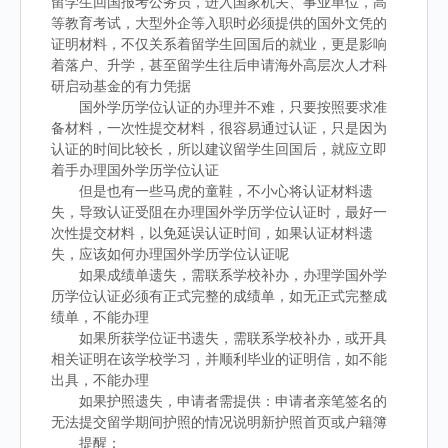
留学生回国报考公务员，进入国家机关、事业单位，高
等教育考试，大型外企等入职时必须提供的国外文凭的
证明材料，不仅关系着留学生回国后的就业，更是影响
着落户、升学，甚至留学生往后申请海外高层次人才科
研启动基金的有力凭据
国外学历学位认证的办理并不难，只要按照要求准
备材料，一次性提交材料，很容易通过认证，只是因为
认证的时间比较长，所以建议留学生回国后，就应立即
着手办理国外学历学位认证
但是也有一些马虎的童鞋，不小心将认证材料遗
失，导致认证受阻在办理国外学历学位认证时，最好一
次性提交材料，以免延误认证时间，如果认证材料遗
失，应该如何办理国外学历学位认证呢
如果成绩单遗失，需联系学校补办，办理学国外学
历学位认证必须有正式完整的成绩单，如无正式完整成
绩单，不能办理
如果所获学位证书遗失，需联系学校补办，或开具
相关证明在该学校学习，并顺利毕业的证明信，如不能
出具，不能办理
如果护照遗失，申请者需提供：申请者亲笔签名的
无法提交留学期间护照的情况说明新护照首页或户籍簿
提醒：