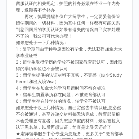
留服认证的相关规定，护照的补办必须在毕业一年内办
理，逾期将不予补办
再次，慎重提醒各位广大留学生，一定要妥善保管
留学期间的一切材料，因为其中任何一样都有可能关系
到您回国后的学历认证如果有遗失的情况自己实在处理
不了的，我公司可代为办理！
如果您处于一下几种情况：
1：留学期间由于种种原因没有毕业，无法获得加拿大大
学毕业证书
2：留学生取得学历的学校不被国家教育部认可，因此取
得的学历学位也不会被认可
3：留学生提供的认证材料不真实，不完整（缺少Study
Permit和出入境Visa）
4：留学生在加拿大的学习居留时间不符合标准
5：留学生前置学历存在问题，不被教育部认可
6：留学生存在转学分的情况，转学分不被认可
如果您处于以上几种情况，自己贸然去申请认证,您必然
不会被通过，甚至连递交材料都无法完成，教育部留服
不会受理更有甚者，因为您提供假的材料，最后被拉入
认证黑名单，以后再想认证，简直是比登天还难了
★宏洋留学服务中心专业为您服务，更多关于“ 教育部学