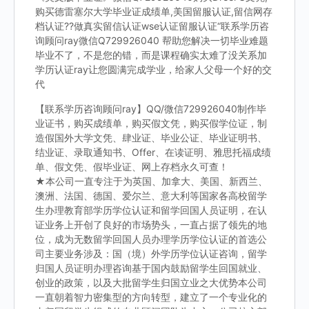
购买德雷塞尔大学毕业证成绩单,美国留服认证,留信网存
档认证??做真实留信认证wse认证留服认证“联系学历咨
询顾问ray微信Q729926040 帮助您解决一切毕业难题
毕业不了，不是您的错，而是课程确实太难了没关系加
学历认证ray让您圆满完成学业，给家人父母一个好的交
代
【联系学历咨询顾问ray】QQ/微信729926040制作毕
业证书，购买成绩单，购买假文凭，购买假学位证，制
造假国外大学文凭、肆业证、毕业公证、毕业证明书、
结业证、录取通知书、Offer、在读证明、雅思托福成绩
单、假文凭、假毕业证、网上存档永久可查！
★本公司一直专注于为英国、加拿大、美国、新西兰、
澳洲、法国、德国、爱尔兰、意大利等国家各高校留学
生办理教育部学历学位认证和留学回国人员证明，在认
证业务上开创了良好的市场势头，一直占据了领先的地
位，成为无数留学回国人员办理学历学位认证的首选公
司主要业务涉及：国（境）外学历学位认证咨询，留学
归国人员证明办理咨询基于国内鼓励留学生回国就业、
创业的政策，以及大批留学生归国立业之大优势本公司
一直朝着智力密集型的方向转型，建立了一个专业化的