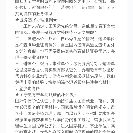
由归国留学生组成的专业顾问团队为中心，公司核心部
分包括：咨询服务部门、营销部门、运作部、顾问团队
共同协作的服务体系
★业务选择办理准则★
一、工作未确定，回国需先给父母、亲戚朋友看下文凭
的情况，办理一份就读学校的毕业证文凭即可
二、回国进私企、外企、自己做生意的情况，这些单位
是不查询毕业证真伪的，而且国内没有渠道去查询国外
文凭的真假，也不需要提供真实教育部认证鉴于此，办
理一份毕业证即可
三、进国企，银行，事业单位，考公务员等等，这些单
位是必需要提供真实教育部认证的，办理教育部认证所
需资料众多且烦琐，所有材料您都必须提供原件，我们
凭借丰富的经验，快捷的绿色通道帮您快速整合材料，
让您少走弯路
★关于教育部学历认证的小知识：
国外学历学位认证，作为留学生回国后就业、落户、升
学必须提交的证明材料，国家虽然没有明文的规定，留
学生回国后必须办理，属于自愿行为，不强制要求但是
根据国家部委和国务院学位办的相关规定：留服认证是
留学生回国报考公务员，进入国家机关、事业单位，高
等教育考试，大型外企等入职时必须提供的国外文凭的