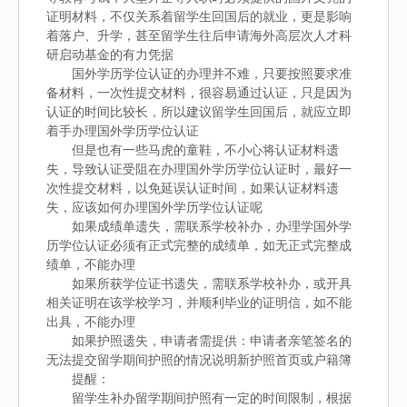
证明材料，不仅关系着留学生回国后的就业，更是影响
着落户、升学，甚至留学生往后申请海外高层次人才科
研启动基金的有力凭据
国外学历学位认证的办理并不难，只要按照要求准
备材料，一次性提交材料，很容易通过认证，只是因为
认证的时间比较长，所以建议留学生回国后，就应立即
着手办理国外学历学位认证
但是也有一些马虎的童鞋，不小心将认证材料遗
失，导致认证受阻在办理国外学历学位认证时，最好一
次性提交材料，以免延误认证时间，如果认证材料遗
失，应该如何办理国外学历学位认证呢
如果成绩单遗失，需联系学校补办，办理学国外学
历学位认证必须有正式完整的成绩单，如无正式完整成
绩单，不能办理
如果所获学位证书遗失，需联系学校补办，或开具
相关证明在该学校学习，并顺利毕业的证明信，如不能
出具，不能办理
如果护照遗失，申请者需提供：申请者亲笔签名的
无法提交留学期间护照的情况说明新护照首页或户籍簿
提醒：
留学生补办留学期间护照有一定的时间限制，根据