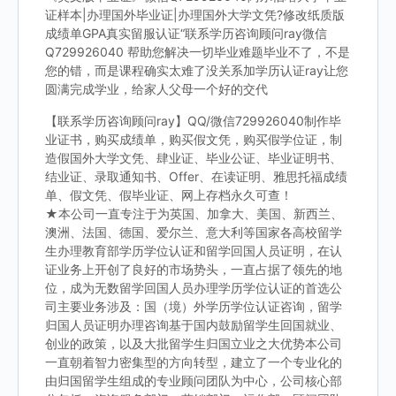
证样本|办理国外毕业证|办理国外大学文凭?修改纸质版
成绩单GPA真实留服认证“联系学历咨询顾问ray微信
Q729926040 帮助您解决一切毕业难题毕业不了，不是
您的错，而是课程确实太难了没关系加学历认证ray让您
圆满完成学业，给家人父母一个好的交代
【联系学历咨询顾问ray】QQ/微信729926040制作毕
业证书，购买成绩单，购买假文凭，购买假学位证，制
造假国外大学文凭、肆业证、毕业公证、毕业证明书、
结业证、录取通知书、Offer、在读证明、雅思托福成绩
单、假文凭、假毕业证、网上存档永久可查！
★本公司一直专注于为英国、加拿大、美国、新西兰、
澳洲、法国、德国、爱尔兰、意大利等国家各高校留学
生办理教育部学历学位认证和留学回国人员证明，在认
证业务上开创了良好的市场势头，一直占据了领先的地
位，成为无数留学回国人员办理学历学位认证的首选公
司主要业务涉及：国（境）外学历学位认证咨询，留学
归国人员证明办理咨询基于国内鼓励留学生回国就业、
创业的政策，以及大批留学生归国立业之大优势本公司
一直朝着智力密集型的方向转型，建立了一个专业化的
由归国留学生组成的专业顾问团队为中心，公司核心部