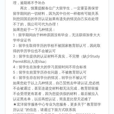
理，逾期将不予补办
再次，慎重提醒各位广大留学生，一定要妥善保管
留学期间的一切材料，因为其中任何一样都有可能关系
到您回国后的学历认证如果有遗失的情况自己实在处理
不了的，我公司可代为办理！
如果您处于一下几种情况：
1：留学期间由于种种原因没有毕业，无法获得加拿大大
学毕业证书
2：留学生取得学历的学校不被国家教育部认可，因此取
得的学历学位也不会被认可
3：留学生提供的认证材料不真实，不完整（缺少Study
Permit和出入境Visa）
4：留学生在加拿大的学习居留时间不符合标准
5：留学生前置学历存在问题，不被教育部认可
6：留学生存在转学分的情况，转学分不被认可
如果您处于以上几种情况，自己贸然去申请认证,您必然
不会被通过，甚至连递交材料都无法完成，教育部留服
不会受理更有甚者，因为您提供假的材料，最后被拉入
认证黑名单，以后再想认证，简直是比登天还难了
★宏洋留学服务中心专业为您服务，更多关于“ 教育部学
历认证 ”的信息，请通过下面方式联系我