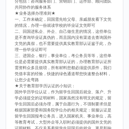
分包括：咨询服务部门、营销部门、运作部、顾问团队
共同协作的服务体系
★业务选择办理准则★
一、工作未确定，回国需先给父母、亲戚朋友看下文凭
的情况，办理一份就读学校的毕业证文凭即可
二、回国进私企、外企、自己做生意的情况，这些单位
是不查询毕业证真伪的，而且国内没有渠道去查询国外
文凭的真假，也不需要提供真实教育部认证鉴于此，办
理一份毕业证即可
三、进国企，银行，事业单位，考公务员等等，这些单
位是必需要提供真实教育部认证的，办理教育部认证所
需资料众多且烦琐，所有材料您都必须提供原件，我们
凭借丰富的经验，快捷的绿色通道帮您快速整合材料，
让您少走弯路
★关于教育部学历认证的小知识：
国外学历学位认证，作为留学生回国后就业、落户、升
学必须提交的证明材料，国家虽然没有明文的规定，留
学生回国后必须办理，属于自愿行为，不强制要求但是
根据国家部委和国务院学位办的相关规定：留服认证是
留学生回国报考公务员，进入国家机关、事业单位，高
等教育考试，大型外企等入职时必须提供的国外文凭的
证明材料，不仅关系着留学生回国后的就业，更是影响