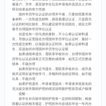
着落户、升学，甚至留学生往后申请海外高层次人才科
研启动基金的有力凭据
国外学历学位认证的办理并不难，只要按照要求准
备材料，一次性提交材料，很容易通过认证，只是因为
认证的时间比较长，所以建议留学生回国后，就应立即
着手办理国外学历学位认证
但是也有一些马虎的童鞋，不小心将认证材料遗
失，导致认证受阻在办理国外学历学位认证时，最好一
次性提交材料，以免延误认证时间，如果认证材料遗
失，应该如何办理国外学历学位认证呢
如果成绩单遗失，需联系学校补办，办理学国外学
历学位认证必须有正式完整的成绩单，如无正式完整成
绩单，不能办理
如果所获学位证书遗失，需联系学校补办，或开具
相关证明在该学校学习，并顺利毕业的证明信，如不能
出具，不能办理
如果护照遗失，申请者需提供：申请者亲笔签名的
无法提交留学期间护照的情况说明新护照首页或户籍簿
提醒：
留学生补办留学期间护照有一定的时间限制，根据
留服认证的相关规定，护照的补办必须在毕业一年内办