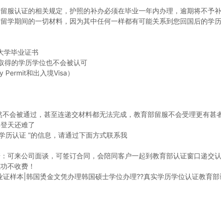
服认证的相关规定，护照的补办必须在毕业一年内办理，逾期将不予
学期间的一切材料，因为其中任何一样都有可能关系到您回国后的学历
大学毕业证书
取得的学历学位也不会被认可
ermit和出入境Visa）
然不会被通过，甚至连递交材料都无法完成，教育部留服不会受理更有甚
比登天还难了
学历认证 ”的信息，请通过下面方式联系我
诺：可来公司面谈，可签订合同，会陪同客户一起到教育部认证窗口递交
成功不收费！
毕业证样本|韩国烫金文凭办理韩国硕士学位办理??真实学历学位认证教育部