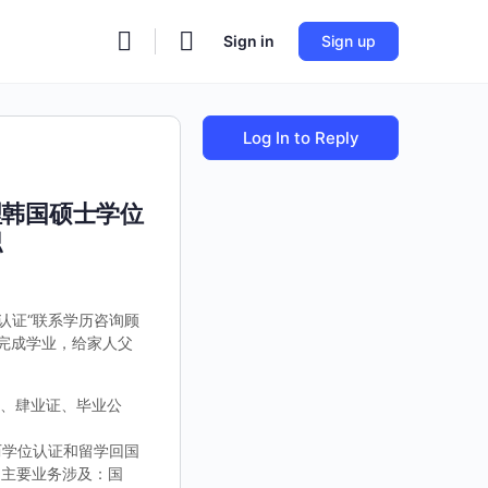
Sign in
Sign up
Log In to Reply
理韩国硕士学位
职
认证“联系学历咨询顾
满完成学业，给家人父
凭、肆业证、毕业公
历学位认证和留学回国
司主要业务涉及：国