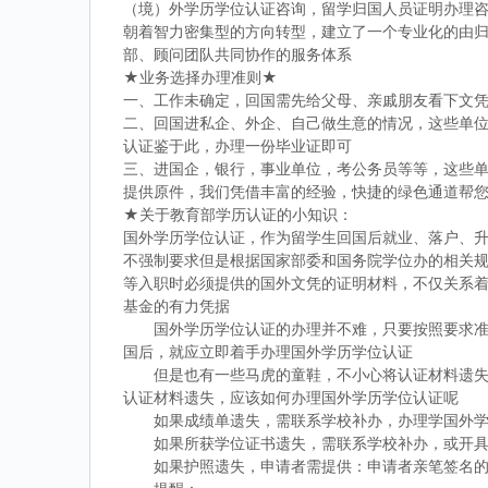
（境）外学历学位认证咨询，留学归国人员证明办理
朝着智力密集型的方向转型，建立了一个专业化的由
部、顾问团队共同协作的服务体系
★业务选择办理准则★
一、工作未确定，回国需先给父母、亲戚朋友看下文
二、回国进私企、外企、自己做生意的情况，这些单
认证鉴于此，办理一份毕业证即可
三、进国企，银行，事业单位，考公务员等等，这些
提供原件，我们凭借丰富的经验，快捷的绿色通道帮
★关于教育部学历认证的小知识：
国外学历学位认证，作为留学生回国后就业、落户、
不强制要求但是根据国家部委和国务院学位办的相关
等入职时必须提供的国外文凭的证明材料，不仅关系
基金的有力凭据
国外学历学位认证的办理并不难，只要按照要求准备
国后，就应立即着手办理国外学历学位认证
但是也有一些马虎的童鞋，不小心将认证材料遗失，
认证材料遗失，应该如何办理国外学历学位认证呢
如果成绩单遗失，需联系学校补办，办理学国外学历
如果所获学位证书遗失，需联系学校补办，或开具相
如果护照遗失，申请者需提供：申请者亲笔签名的