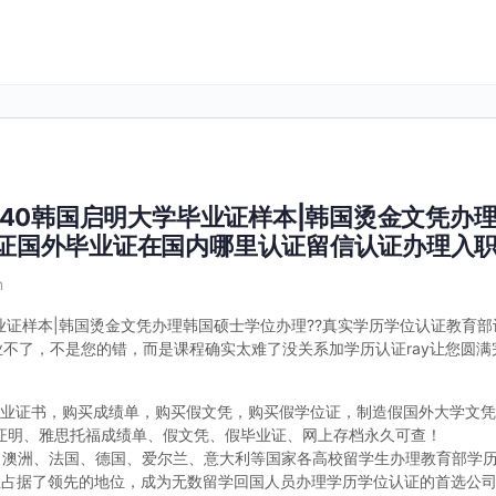
6040韩国启明大学毕业证样本|韩国烫金文凭办
认证国外毕业证在国内哪里认证留信认证办理入
m
毕业证样本|韩国烫金文凭办理韩国硕士学位办理??真实学历学位认证教育部
难题毕业不了，不是您的错，而是课程确实太难了没关系加学历认证ray让您圆
0制作毕业证书，购买成绩单，购买假文凭，购买假学位证，制造假国外大学文
读证明、雅思托福成绩单、假文凭、假毕业证、网上存档永久可查！
、澳洲、法国、德国、爱尔兰、意大利等国家各高校留学生办理教育部学
直占据了领先的地位，成为无数留学回国人员办理学历学位认证的首选公