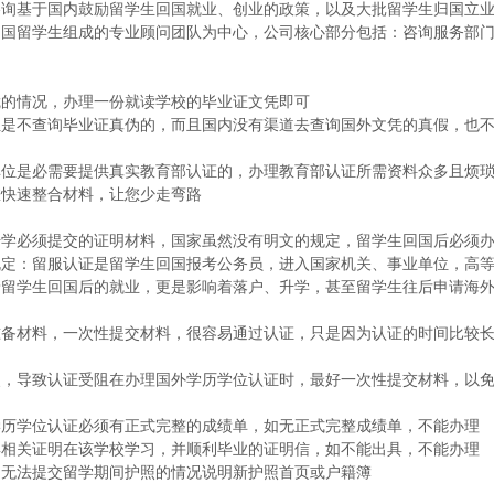
咨询基于国内鼓励留学生回国就业、创业的政策，以及大批留学生归国立
归国留学生组成的专业顾问团队为中心，公司核心部分包括：咨询服务部
凭的情况，办理一份就读学校的毕业证文凭即可
位是不查询毕业证真伪的，而且国内没有渠道去查询国外文凭的真假，也
单位是必需要提供真实教育部认证的，办理教育部认证所需资料众多且烦
您快速整合材料，让您少走弯路
升学必须提交的证明材料，国家虽然没有明文的规定，留学生回国后必须
规定：留服认证是留学生回国报考公务员，进入国家机关、事业单位，高
着留学生回国后的就业，更是影响着落户、升学，甚至留学生往后申请海
材料，一次性提交材料，很容易通过认证，只是因为认证的时间比较长
导致认证受阻在办理国外学历学位认证时，最好一次性提交材料，以免
学位认证必须有正式完整的成绩单，如无正式完整成绩单，不能办理
关证明在该学校学习，并顺利毕业的证明信，如不能出具，不能办理
无法提交留学期间护照的情况说明新护照首页或户籍簿