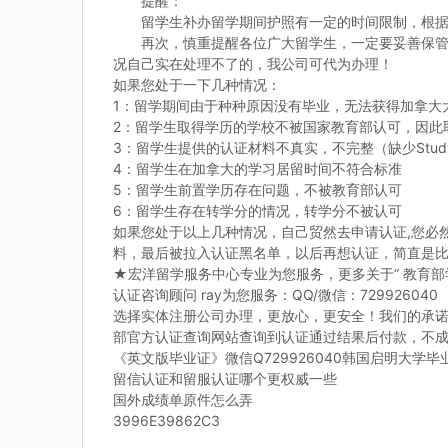
提醒：
留学生补办留学期间护照有一定的时间限制，根据留
再次，慎重提醒各位广大留学生，一定要妥善保管留
况自己实在处理不了的，我公司可代为办理！
如果您处于一下几种情况：
1：留学期间由于种种原因没有毕业，无法获得加拿大
2：留学生取得学历的学校不被国家教育部认可，因此
3：留学生提供的认证材料不真实，不完整（缺少Study P
4：留学生在加拿大的学习居留时间不符合标准
5：留学生前置学历存在问题，不被教育部认可
6：留学生存在转学分的情况，转学分不被认可
如果您处于以上几种情况，自己贸然去申请认证,您必
料，最后被拉入认证黑名单，以后再想认证，简直是
★宏洋留学服务中心专业为您服务，更多关于“ 教育部
认证咨询顾问 ray为您服务：QQ/微信：729926040
选择实体注册公司办理，更放心，更安全！我们的承
部官方认证查询网站查询到认证通过结果后付款，不
《英文版毕业证》微信Q729926040韩国启明大学
留信认证和留服认证哪个更权威一些
国外成绩单原件怎么弄
3996E39862C3