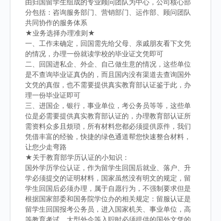
由归国留学生组成的专业顾问团队为中心，公司核心部
分包括：咨询服务部门、营销部门、运作部、顾问团队
共同协作的服务体系
★业务选择办理准则★
一、工作未确定，回国需先给父母、亲戚朋友看下文凭
的情况，办理一份就读学校的毕业证文凭即可
二、回国进私企、外企、自己做生意的情况，这些单位
是不查询毕业证真伪的，而且国内没有渠道去查询国外
文凭的真假，也不需要提供真实教育部认证鉴于此，办
理一份毕业证即可
三、进国企，银行，事业单位，考公务员等等，这些单
位是必需要提供真实教育部认证的，办理教育部认证所
需资料众多且烦琐，所有材料您都必须提供原件，我们
凭借丰富的经验，快捷的绿色通道帮您快速整合材料，
让您少走弯路
★关于教育部学历认证的小知识：
国外学历学位认证，作为留学生回国后就业、落户、升
学必须提交的证明材料，国家虽然没有明文的规定，留
学生回国后必须办理，属于自愿行为，不强制要求但是
根据国家部委和国务院学位办的相关规定：留服认证是
留学生回国报考公务员，进入国家机关、事业单位，高
等教育考试，大型外企等入职时必须提供的国外文凭的