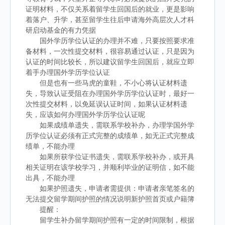
证明材料，不仅关系着留学生回国后的就业，更是影响
着落户、升学，甚至留学生往后申请海外高层次人才科
研启动基金的有力凭据
国外学历学位认证的办理并不难，只要按照要求准
备材料，一次性提交材料，很容易通过认证，只是因为
认证的时间比较长，所以建议留学生回国后，就应立即
着手办理国外学历学位认证
但是也有一些马虎的童鞋，不小心将认证材料遗
失，导致认证受阻在办理国外学历学位认证时，最好一
次性提交材料，以免延误认证时间，如果认证材料遗
失，应该如何办理国外学历学位认证呢
如果成绩单遗失，需联系学校补办，办理学国外学
历学位认证必须有正式完整的成绩单，如无正式完整成
绩单，不能办理
如果所获学位证书遗失，需联系学校补办，或开具
相关证明在该学校学习，并顺利毕业的证明信，如不能
出具，不能办理
如果护照遗失，申请者需提供：申请者亲笔签名的
无法提交留学期间护照的情况说明新护照首页或户籍簿
提醒：
留学生补办留学期间护照有一定的时间限制，根据