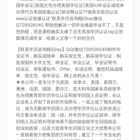
国毕业证|美国文凭办理美国学位证|美国IU毕业证成绩单
办理代办美国留服认证|留信网认证??做真实留信认证
wse认证留服认证“联系学历咨询顾问ray微信
Q729926040 帮助您解决一切毕业难题毕业不了，不是
您的错，而是课程确实太难了没关系加学历认证ray让您
圆满完成学业，给家人父母一个好的交代
【联系学历咨询顾问ray】QQ/微信729926040制作毕
业证书，购买成绩单，购买假文凭，购买假学位证，制
造假国外大学文凭、肆业证、毕业公证、毕业证明书、
结业证、录取通知书、Offer、在读证明、雅思托福成绩
单、假文凭、假毕业证、网上存档永久可查！
★本公司一直专注于为英国、加拿大、美国、新西兰、
澳洲、法国、德国、爱尔兰、意大利等国家各高校留学
生办理教育部学历学位认证和留学回国人员证明，在认
证业务上开创了良好的市场势头，一直占据了领先的地
位，成为无数留学回国人员办理学历学位认证的首选公
司主要业务涉及：国（境）外学历学位认证咨询，留学
归国人员证明办理咨询基于国内鼓励留学生回国就业、
创业的政策，以及大批留学生归国立业之大优势本公司
一直朝着智力密集型的方向转型，建立了一个专业化的