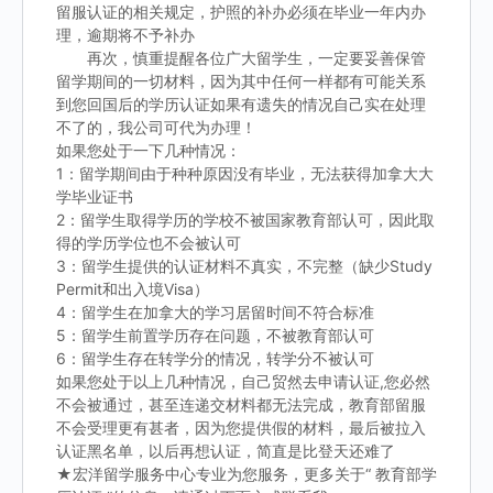
留服认证的相关规定，护照的补办必须在毕业一年内办
理，逾期将不予补办
再次，慎重提醒各位广大留学生，一定要妥善保管
留学期间的一切材料，因为其中任何一样都有可能关系
到您回国后的学历认证如果有遗失的情况自己实在处理
不了的，我公司可代为办理！
如果您处于一下几种情况：
1：留学期间由于种种原因没有毕业，无法获得加拿大大
学毕业证书
2：留学生取得学历的学校不被国家教育部认可，因此取
得的学历学位也不会被认可
3：留学生提供的认证材料不真实，不完整（缺少Study
Permit和出入境Visa）
4：留学生在加拿大的学习居留时间不符合标准
5：留学生前置学历存在问题，不被教育部认可
6：留学生存在转学分的情况，转学分不被认可
如果您处于以上几种情况，自己贸然去申请认证,您必然
不会被通过，甚至连递交材料都无法完成，教育部留服
不会受理更有甚者，因为您提供假的材料，最后被拉入
认证黑名单，以后再想认证，简直是比登天还难了
★宏洋留学服务中心专业为您服务，更多关于“ 教育部学