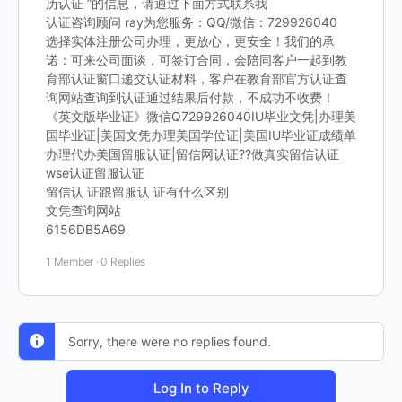
历认证 ”的信息，请通过下面方式联系我
认证咨询顾问 ray为您服务：QQ/微信：729926040
选择实体注册公司办理，更放心，更安全！我们的承
诺：可来公司面谈，可签订合同，会陪同客户一起到教
育部认证窗口递交认证材料，客户在教育部官方认证查
询网站查询到认证通过结果后付款，不成功不收费！
《英文版毕业证》微信Q729926040IU毕业文凭|办理美
国毕业证|美国文凭办理美国学位证|美国IU毕业证成绩单
办理代办美国留服认证|留信网认证??做真实留信认证
wse认证留服认证
留信认 证跟留服认 证有什么区别
文凭查询网站
6156DB5A69
1 Member
·
0 Replies
Sorry, there were no replies found.
Log In to Reply