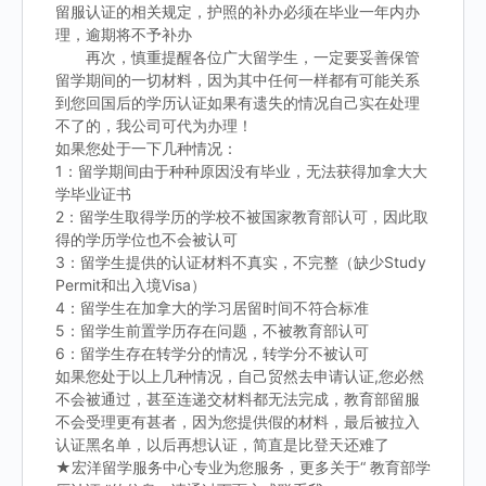
留服认证的相关规定，护照的补办必须在毕业一年内办
理，逾期将不予补办
再次，慎重提醒各位广大留学生，一定要妥善保管
留学期间的一切材料，因为其中任何一样都有可能关系
到您回国后的学历认证如果有遗失的情况自己实在处理
不了的，我公司可代为办理！
如果您处于一下几种情况：
1：留学期间由于种种原因没有毕业，无法获得加拿大大
学毕业证书
2：留学生取得学历的学校不被国家教育部认可，因此取
得的学历学位也不会被认可
3：留学生提供的认证材料不真实，不完整（缺少Study
Permit和出入境Visa）
4：留学生在加拿大的学习居留时间不符合标准
5：留学生前置学历存在问题，不被教育部认可
6：留学生存在转学分的情况，转学分不被认可
如果您处于以上几种情况，自己贸然去申请认证,您必然
不会被通过，甚至连递交材料都无法完成，教育部留服
不会受理更有甚者，因为您提供假的材料，最后被拉入
认证黑名单，以后再想认证，简直是比登天还难了
★宏洋留学服务中心专业为您服务，更多关于“ 教育部学