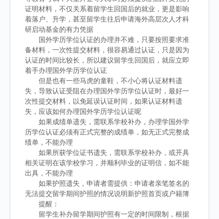
证明材料，不仅关系着留学生回国后的就业，更是影响
着落户、升学，甚至留学生往后申请海外高层次人才科
研启动基金的有力凭据
国外学历学位认证的办理并不难，只要按照要求准
备材料，一次性提交材料，很容易通过认证，只是因为
认证的时间比较长，所以建议留学生回国后，就应立即
着手办理国外学历学位认证
但是也有一些马虎的童鞋，不小心将认证材料遗
失，导致认证受阻在办理国外学历学位认证时，最好一
次性提交材料，以免延误认证时间，如果认证材料遗
失，应该如何办理国外学历学位认证呢
如果成绩单遗失，需联系学校补办，办理学国外学
历学位认证必须有正式完整的成绩单，如无正式完整成
绩单，不能办理
如果所获学位证书遗失，需联系学校补办，或开具
相关证明在该学校学习，并顺利毕业的证明信，如不能
出具，不能办理
如果护照遗失，申请者需提供：申请者亲笔签名的
无法提交留学期间护照的情况说明新护照首页或户籍簿
提醒：
留学生补办留学期间护照有一定的时间限制，根据