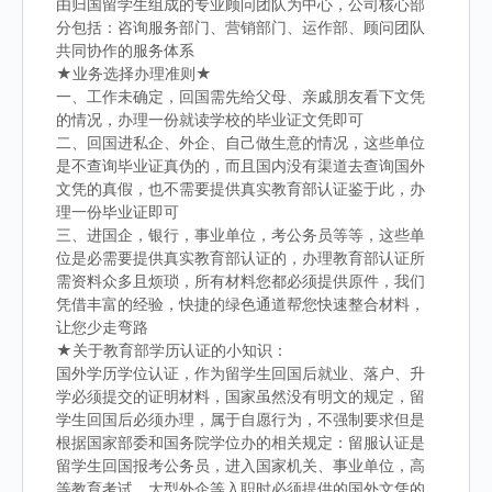
由归国留学生组成的专业顾问团队为中心，公司核心部
分包括：咨询服务部门、营销部门、运作部、顾问团队
共同协作的服务体系
★业务选择办理准则★
一、工作未确定，回国需先给父母、亲戚朋友看下文凭
的情况，办理一份就读学校的毕业证文凭即可
二、回国进私企、外企、自己做生意的情况，这些单位
是不查询毕业证真伪的，而且国内没有渠道去查询国外
文凭的真假，也不需要提供真实教育部认证鉴于此，办
理一份毕业证即可
三、进国企，银行，事业单位，考公务员等等，这些单
位是必需要提供真实教育部认证的，办理教育部认证所
需资料众多且烦琐，所有材料您都必须提供原件，我们
凭借丰富的经验，快捷的绿色通道帮您快速整合材料，
让您少走弯路
★关于教育部学历认证的小知识：
国外学历学位认证，作为留学生回国后就业、落户、升
学必须提交的证明材料，国家虽然没有明文的规定，留
学生回国后必须办理，属于自愿行为，不强制要求但是
根据国家部委和国务院学位办的相关规定：留服认证是
留学生回国报考公务员，进入国家机关、事业单位，高
等教育考试，大型外企等入职时必须提供的国外文凭的