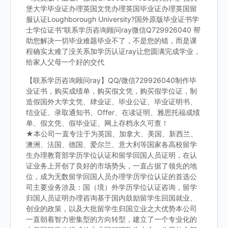
堡大学毕业证办理英国文凭办理英国毕业证办理英国留
服认证Loughborough University?国外原版毕业证书学
士学位证书“联系学历咨询顾问ray微信Q729926040 帮
助您解决一切毕业难题毕业不了，不是您的错，而是课
程确实太难了没关系加学历认证ray让您圆满完成学业，
给家人父母一个好的交代
【联系学历咨询顾问ray】QQ/微信729926040制作毕
业证书，购买成绩单，购买假文凭，购买假学位证，制
造假国外大学文凭、肆业证、毕业公证、毕业证明书、
结业证、录取通知书、Offer、在读证明、雅思托福成绩
单、假文凭、假毕业证、网上存档永久可查！
★本公司一直专注于为英国、加拿大、美国、新西兰、
澳洲、法国、德国、爱尔兰、意大利等国家各高校留学
生办理教育部学历学位认证和留学回国人员证明，在认
证业务上开创了良好的市场势头，一直占据了领先的地
位，成为无数留学回国人员办理学历学位认证的首选公
司主要业务涉及：国（境）外学历学位认证咨询，留学
归国人员证明办理咨询基于国内鼓励留学生回国就业、
创业的政策，以及大批留学生归国立业之大优势本公司
一直朝着智力密集型的方向转型，建立了一个专业化的