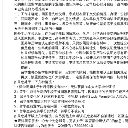
化的由归国留学生组成的专业顾问团队为中心，公司核心部分包括：咨询服
★业务选择办理准则★
一、工作未确定，回国需先给父母、亲戚朋友看下文凭的情况，办理一份就
二、回国进私企、外企、自己做生意的情况，这些单位是不查询毕业证真伪
三、进国企，银行，事业单位，考公务员等等，这些单位是必需要提供真实
★关于教育部学历认证的小知识：
国外学历学位认证，作为留学生回国后就业、落户、升学必须提交的证明材
进入国家机关、事业单位，高等教育考试，大型外企等入职时必须提供的国
国外学历学位认证的办理并不难，只要按照要求准备材料，一次性提交材
但是也有一些马虎的童鞋，不小心将认证材料遗失，导致认证受阻在办理
如果成绩单遗失，需联系学校补办，办理学国外学历学位认证必须有正式
如果所获学位证书遗失，需联系学校补办，或开具相关证明在该学校学习
如果护照遗失，申请者需提供：申请者亲笔签名的无法提交留学期间护
提醒：
留学生补办留学期间护照有一定的时间限制，根据留服认证的相关规定，
再次，慎重提醒各位广大留学生，一定要妥善保管留学期间的一切材料，
如果您处于一下几种情况：
1：留学期间由于种种原因没有毕业，无法获得加拿大大学毕业证书
2：留学生取得学历的学校不被国家教育部认可，因此取得的学历学位也不
3：留学生提供的认证材料不真实，不完整（缺少Study Permit和出入境Vis
4：留学生在加拿大的学习居留时间不符合标准
5：留学生前置学历存在问题，不被教育部认可
6：留学生存在转学分的情况，转学分不被认可
如果您处于以上几种情况，自己贸然去申请认证,您必然不会被通过，甚至
★宏洋留学服务中心专业为您服务，更多关于“ 教育部学历认证 ”的信息，
认证咨询顾问 ray为您服务：QQ/微信：729926040