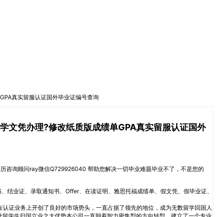
质版成绩单GPA真实留服认证国外毕业证编号查询
拿大汤普森河大学文凭办理?修改纸质版成绩单GPA真实留服认证国外
证“联系学历咨询顾问ray微信Q729926040 帮助您解决一切毕业难题毕业不了，不是您的
书、结业证、录取通知书、Offer、在读证明、雅思托福成绩单、假文凭、假毕业证、
在认证业务上开创了良好的市场势头，一直占据了领先的地位，成为无数留学回国人
批留学生归国立业之大优势本公司一直朝着智力密集型的方向转型，建立了一个专业