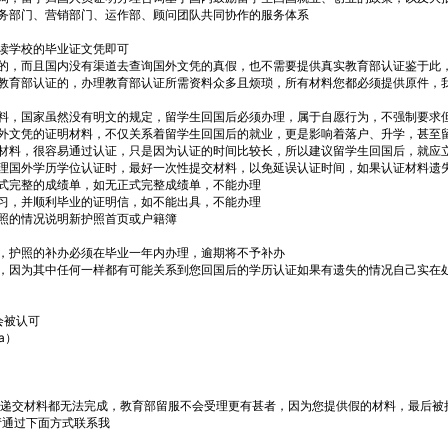
务部门、营销部门、运作部、顾问团队共同协作的服务体系
读学校的毕业证文凭即可
的，而且国内没有渠道去查询国外文凭的真假，也不需要提供真实教育部认证鉴于此
教育部认证的，办理教育部认证所需资料众多且烦琐，所有材料您都必须提供原件，
料，国家虽然没有明文的规定，留学生回国后必须办理，属于自愿行为，不强制要求
外文凭的证明材料，不仅关系着留学生回国后的就业，更是影响着落户、升学，甚至
料，很容易通过认证，只是因为认证的时间比较长，所以建议留学生回国后，就应
国外学历学位认证时，最好一次性提交材料，以免延误认证时间，如果认证材料遗
完整的成绩单，如无正式完整成绩单，不能办理
，并顺利毕业的证明信，如不能出具，不能办理
照的情况说明新护照首页或户籍簿
护照的补办必须在毕业一年内办理，逾期将不予补办
因为其中任何一样都有可能关系到您回国后的学历认证如果有遗失的情况自己实在
会被认可
a）
连递交材料都无法完成，教育部留服不会受理更有甚者，因为您提供假的材料，最后被
请通过下面方式联系我