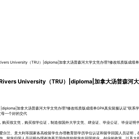
 Rivers University（TRU）|diploma|加拿大汤普森河大学文凭办理?修改纸
Rivers University（TRU）|diploma|加
sity（TRU）|diploma|加拿大汤普森河大学文凭办理?修改纸质版成绩单GPA真实留服认
父母一个好的交代
买成绩单，购买假文凭，购买假学位证，制造假国外大学文凭、肆业证、毕业公证、毕业证明
爱尔兰、意大利等国家各高校留学生办理教育部学历学位认证和留学回国人员证明，
询，留学归国人员证明办理咨询基于国内鼓励留学生回国就业、创业的政策，以及大