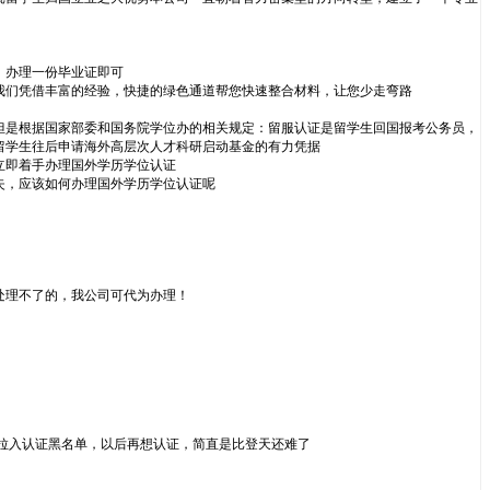
，办理一份毕业证即可
我们凭借丰富的经验，快捷的绿色通道帮您快速整合材料，让您少走弯路
但是根据国家部委和国务院学位办的相关规定：留服认证是留学生回国报考公务员，
留学生往后申请海外高层次人才科研启动基金的有力凭据
立即着手办理国外学历学位认证
失，应该如何办理国外学历学位认证呢
处理不了的，我公司可代为办理！
拉入认证黑名单，以后再想认证，简直是比登天还难了