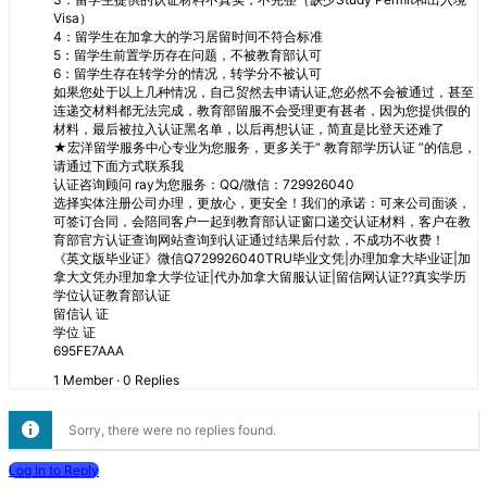
Visa）
4：留学生在加拿大的学习居留时间不符合标准
5：留学生前置学历存在问题，不被教育部认可
6：留学生存在转学分的情况，转学分不被认可
如果您处于以上几种情况，自己贸然去申请认证,您必然不会被通过，甚至
连递交材料都无法完成，教育部留服不会受理更有甚者，因为您提供假的
材料，最后被拉入认证黑名单，以后再想认证，简直是比登天还难了
★宏洋留学服务中心专业为您服务，更多关于“ 教育部学历认证 ”的信息，
请通过下面方式联系我
认证咨询顾问 ray为您服务：QQ/微信：729926040
选择实体注册公司办理，更放心，更安全！我们的承诺：可来公司面谈，
可签订合同，会陪同客户一起到教育部认证窗口递交认证材料，客户在教
育部官方认证查询网站查询到认证通过结果后付款，不成功不收费！
《英文版毕业证》微信Q729926040TRU毕业文凭|办理加拿大毕业证|加
拿大文凭办理加拿大学位证|代办加拿大留服认证|留信网认证??真实学历
学位认证教育部认证
留信认 证
学位 证
695FE7AAA
1 Member
·
0 Replies
Sorry, there were no replies found.
Log In to Reply