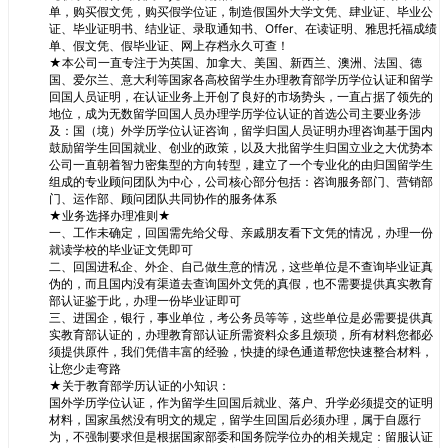
单，购买假文凭，购买假学位证，制造假国外大学文凭、肆业证、毕业公
证、毕业证明书、结业证、录取通知书、Offer、在读证明、雅思托福成绩
单、假文凭、假毕业证、网上存档永久可查！
★本公司一直专注于为英国、加拿大、美国、新西兰、澳洲、法国、德
国、爱尔兰、意大利等国家各高校留学生办理教育部学历学位认证和留学
回国人员证明，在认证业务上开创了良好的市场势头，一直占据了领先的
地位，成为无数留学回国人员办理学历学位认证的首选公司主要业务涉
及：国（境）外学历学位认证咨询，留学归国人员证明办理咨询基于国内
鼓励留学生回国就业、创业的政策，以及大批留学生归国立业之大优势本
公司一直朝着智力密集型的方向转型，建立了一个专业化的由归国留学生
组成的专业顾问团队为中心，公司核心部分包括：咨询服务部门、营销部
门、运作部、顾问团队共同协作的服务体系
★业务选择办理准则★
一、工作未确定，回国需先给父母、亲戚朋友看下文凭的情况，办理一份
就读学校的毕业证文凭即可
二、回国进私企、外企、自己做生意的情况，这些单位是不查询毕业证真
伪的，而且国内没有渠道去查询国外文凭的真假，也不需要提供真实教育
部认证鉴于此，办理一份毕业证即可
三、进国企，银行，事业单位，考公务员等等，这些单位是必需要提供真
实教育部认证的，办理教育部认证所需资料众多且烦琐，所有材料您都必
须提供原件，我们凭借丰富的经验，快捷的绿色通道帮您快速整合材料，
让您少走弯路
★关于教育部学历认证的小知识：
国外学历学位认证，作为留学生回国后就业、落户、升学必须提交的证明
材料，国家虽然没有明文的规定，留学生回国后必须办理，属于自愿行
为，不强制要求但是根据国家部委和国务院学位办的相关规定：留服认证