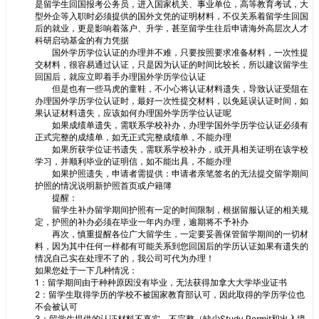
是留学生回国报考公务员，进入国家机关、事业单位，高等教育考试，大
型外企等入职时必须提供的国外文凭的证明材料，不仅关系着留学生回国
后的就业，更是影响着落户、升学，甚至留学生往后申请海外高层次人才
科研启动基金的有力凭据
国外学历学位认证的办理并不难，只要按照要求准备材料，一次性提
交材料，很容易通过认证，只是因为认证的时间比较长，所以建议留学生
回国后，就应立即着手办理国外学历学位认证
但是也有一些马虎的童鞋，不小心将认证材料遗失，导致认证受阻在
办理国外学历学位认证时，最好一次性提交材料，以免延误认证时间，如
果认证材料遗失，应该如何办理国外学历学位认证呢
如果成绩单遗失，需联系学校补办，办理学国外学历学位认证必须有
正式完整的成绩单，如无正式完整成绩单，不能办理
如果所获学位证书遗失，需联系学校补办，或开具相关证明在该学校
学习，并顺利毕业的证明信，如不能出具，不能办理
如果护照遗失，申请者需提供：申请者亲笔签名的无法提交留学期间
护照的情况说明新护照首页或户籍簿
提醒：
留学生补办留学期间护照有一定的时间限制，根据留服认证的相关规
定，护照的补办必须在毕业一年内办理，逾期将不予补办
再次，慎重提醒各位广大留学生，一定要妥善保管留学期间的一切材
料，因为其中任何一样都有可能关系到您回国后的学历认证如果有遗失的
情况自己实在处理不了的，我公司可代为办理！
如果您处于一下几种情况：
1：留学期间由于种种原因没有毕业，无法获得加拿大大学毕业证书
2：留学生取得学历的学校不被国家教育部认可，因此取得的学历学位也
不会被认可
3：留学生提供的认证材料不真实，不完整（缺少Study Permit和出入境