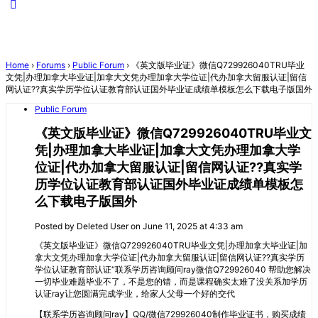
Close
search
Home
›
Forums
›
Public Forum
›
《英文版毕业证》微信Q729926040TRU毕业
文凭|办理加拿大毕业证|加拿大文凭办理加拿大学位证|代办加拿大留服认证|留信
网认证??真实学历学位认证教育部认证国外毕业证成绩单模板怎么下载电子版国外
Public Forum
《英文版毕业证》微信Q729926040TRU毕业文
凭|办理加拿大毕业证|加拿大文凭办理加拿大学
位证|代办加拿大留服认证|留信网认证??真实学
历学位认证教育部认证国外毕业证成绩单模板怎
么下载电子版国外
Posted by
Deleted User
on June 11, 2025 at 4:33 am
《英文版毕业证》微信Q729926040TRU毕业文凭|办理加拿大毕业证|加
拿大文凭办理加拿大学位证|代办加拿大留服认证|留信网认证??真实学历
学位认证教育部认证“联系学历咨询顾问ray微信Q729926040 帮助您解决
一切毕业难题毕业不了，不是您的错，而是课程确实太难了没关系加学历
认证ray让您圆满完成学业，给家人父母一个好的交代
【联系学历咨询顾问ray】QQ/微信729926040制作毕业证书，购买成绩