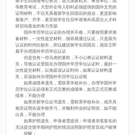
留学生回国报考公务员，进入国家机关、事业单位，高
等教育考试，大型外企等入职时必须提供的国外文凭的
证明材料，不仅关系着留学生回国后的就业，更是影响
着落户、升学，甚至留学生往后申请海外高层次人才科
研启动基金的有力凭据
国外学历学位认证的办理并不难，只要按照要求准
备材料，一次性提交材料，很容易通过认证，只是因为
认证的时间比较长，所以建议留学生回国后，就应立即
着手办理国外学历学位认证
但是也有一些马虎的童鞋，不小心将认证材料遗
失，导致认证受阻在办理国外学历学位认证时，最好一
次性提交材料，以免延误认证时间，如果认证材料遗
失，应该如何办理国外学历学位认证呢
如果成绩单遗失，需联系学校补办，办理学国外学
历学位认证必须有正式完整的成绩单，如无正式完整成
绩单，不能办理
如果所获学位证书遗失，需联系学校补办，或开具
相关证明在该学校学习，并顺利毕业的证明信，如不能
出具，不能办理
如果护照遗失，申请者需提供：申请者亲笔签名的
无法提交留学期间护照的情况说明新护照首页或户籍簿
提醒：