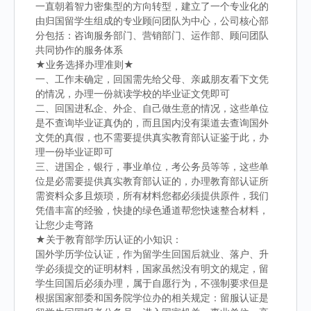
一直朝着智力密集型的方向转型，建立了一个专业化的
由归国留学生组成的专业顾问团队为中心，公司核心部
分包括：咨询服务部门、营销部门、运作部、顾问团队
共同协作的服务体系
★业务选择办理准则★
一、工作未确定，回国需先给父母、亲戚朋友看下文凭
的情况，办理一份就读学校的毕业证文凭即可
二、回国进私企、外企、自己做生意的情况，这些单位
是不查询毕业证真伪的，而且国内没有渠道去查询国外
文凭的真假，也不需要提供真实教育部认证鉴于此，办
理一份毕业证即可
三、进国企，银行，事业单位，考公务员等等，这些单
位是必需要提供真实教育部认证的，办理教育部认证所
需资料众多且烦琐，所有材料您都必须提供原件，我们
凭借丰富的经验，快捷的绿色通道帮您快速整合材料，
让您少走弯路
★关于教育部学历认证的小知识：
国外学历学位认证，作为留学生回国后就业、落户、升
学必须提交的证明材料，国家虽然没有明文的规定，留
学生回国后必须办理，属于自愿行为，不强制要求但是
根据国家部委和国务院学位办的相关规定：留服认证是