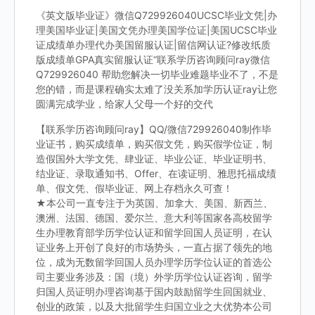
《英文版毕业证》微信Q729926040UCSC毕业文凭|办
理美国毕业证|美国文凭办理美国学位证|美国UCSC毕业
证成绩单办理代办美国留服认证|留信网认证?修改纸质
版成绩单GPA真实留服认证“联系学历咨询顾问ray微信
Q729926040 帮助您解决一切毕业难题毕业不了，不是
您的错，而是课程确实太难了没关系加学历认证ray让您
圆满完成学业，给家人父母一个好的交代
【联系学历咨询顾问ray】QQ/微信729926040制作毕
业证书，购买成绩单，购买假文凭，购买假学位证，制
造假国外大学文凭、肆业证、毕业公证、毕业证明书、
结业证、录取通知书、Offer、在读证明、雅思托福成绩
单、假文凭、假毕业证、网上存档永久可查！
★本公司一直专注于为英国、加拿大、美国、新西兰、
澳洲、法国、德国、爱尔兰、意大利等国家各高校留学
生办理教育部学历学位认证和留学回国人员证明，在认
证业务上开创了良好的市场势头，一直占据了领先的地
位，成为无数留学回国人员办理学历学位认证的首选公
司主要业务涉及：国（境）外学历学位认证咨询，留学
归国人员证明办理咨询基于国内鼓励留学生回国就业、
创业的政策，以及大批留学生归国立业之大优势本公司