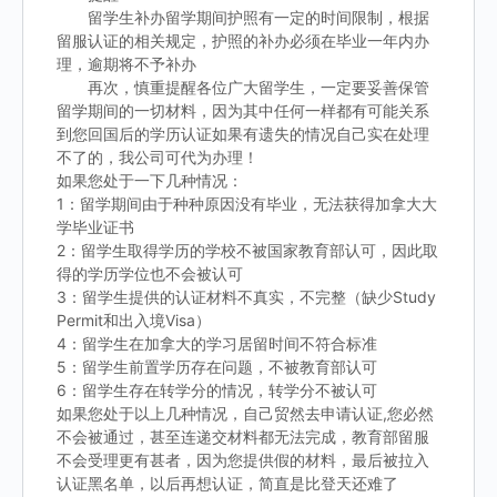
留学生补办留学期间护照有一定的时间限制，根据
留服认证的相关规定，护照的补办必须在毕业一年内办
理，逾期将不予补办
再次，慎重提醒各位广大留学生，一定要妥善保管
留学期间的一切材料，因为其中任何一样都有可能关系
到您回国后的学历认证如果有遗失的情况自己实在处理
不了的，我公司可代为办理！
如果您处于一下几种情况：
1：留学期间由于种种原因没有毕业，无法获得加拿大大
学毕业证书
2：留学生取得学历的学校不被国家教育部认可，因此取
得的学历学位也不会被认可
3：留学生提供的认证材料不真实，不完整（缺少Study
Permit和出入境Visa）
4：留学生在加拿大的学习居留时间不符合标准
5：留学生前置学历存在问题，不被教育部认可
6：留学生存在转学分的情况，转学分不被认可
如果您处于以上几种情况，自己贸然去申请认证,您必然
不会被通过，甚至连递交材料都无法完成，教育部留服
不会受理更有甚者，因为您提供假的材料，最后被拉入
认证黑名单，以后再想认证，简直是比登天还难了