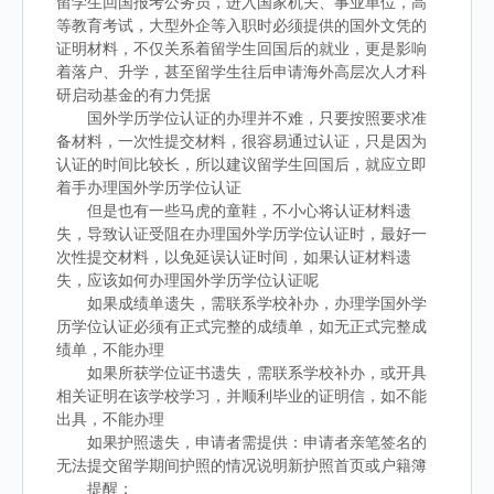
留学生回国报考公务员，进入国家机关、事业单位，高
等教育考试，大型外企等入职时必须提供的国外文凭的
证明材料，不仅关系着留学生回国后的就业，更是影响
着落户、升学，甚至留学生往后申请海外高层次人才科
研启动基金的有力凭据
国外学历学位认证的办理并不难，只要按照要求准
备材料，一次性提交材料，很容易通过认证，只是因为
认证的时间比较长，所以建议留学生回国后，就应立即
着手办理国外学历学位认证
但是也有一些马虎的童鞋，不小心将认证材料遗
失，导致认证受阻在办理国外学历学位认证时，最好一
次性提交材料，以免延误认证时间，如果认证材料遗
失，应该如何办理国外学历学位认证呢
如果成绩单遗失，需联系学校补办，办理学国外学
历学位认证必须有正式完整的成绩单，如无正式完整成
绩单，不能办理
如果所获学位证书遗失，需联系学校补办，或开具
相关证明在该学校学习，并顺利毕业的证明信，如不能
出具，不能办理
如果护照遗失，申请者需提供：申请者亲笔签名的
无法提交留学期间护照的情况说明新护照首页或户籍簿
提醒：