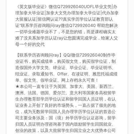
《英文版毕业证》微信Q729926040UOFL毕业文凭|办
理加拿大毕业证|加拿大文凭办理加拿大学位证|代办加拿
大留服认证|留信网认证??真实学历学位认证教育部认
证“联系学历咨询顾问ray微信Q729926040 帮助您解决
一切毕业难题毕业不了，不是您的错，而是课程确实太
难了没关系加学历认证ray让您圆满完成学业，给家人父
母一个好的交代
【联系学历咨询顾问ray】QQ/微信729926040制作毕
业证书，购买成绩单，购买假文凭，购买假学位证，制
造假国外大学文凭、肆业证、毕业公证、毕业证明书、
结业证、录取通知书、Offer、在读证明、雅思托福成绩
单、假文凭、假毕业证、网上存档永久可查！
★本公司一直专注于为英国、加拿大、美国、新西兰、
澳洲、法国、德国、爱尔兰、意大利等国家各高校留学
生办理教育部学历学位认证和留学回国人员证明，在认
证业务上开创了良好的市场势头，一直占据了领先的地
位，成为无数留学回国人员办理学历学位认证的首选公
司主要业务涉及：国（境）外学历学位认证咨询，留学
归国人员证明办理咨询基于国内鼓励留学生回国就业、
创业的政策，以及大批留学生归国立业之大优势本公司