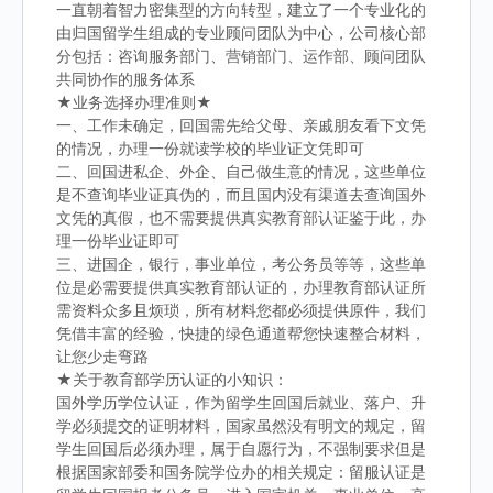
一直朝着智力密集型的方向转型，建立了一个专业化的
由归国留学生组成的专业顾问团队为中心，公司核心部
分包括：咨询服务部门、营销部门、运作部、顾问团队
共同协作的服务体系
★业务选择办理准则★
一、工作未确定，回国需先给父母、亲戚朋友看下文凭
的情况，办理一份就读学校的毕业证文凭即可
二、回国进私企、外企、自己做生意的情况，这些单位
是不查询毕业证真伪的，而且国内没有渠道去查询国外
文凭的真假，也不需要提供真实教育部认证鉴于此，办
理一份毕业证即可
三、进国企，银行，事业单位，考公务员等等，这些单
位是必需要提供真实教育部认证的，办理教育部认证所
需资料众多且烦琐，所有材料您都必须提供原件，我们
凭借丰富的经验，快捷的绿色通道帮您快速整合材料，
让您少走弯路
★关于教育部学历认证的小知识：
国外学历学位认证，作为留学生回国后就业、落户、升
学必须提交的证明材料，国家虽然没有明文的规定，留
学生回国后必须办理，属于自愿行为，不强制要求但是
根据国家部委和国务院学位办的相关规定：留服认证是