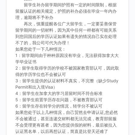
留学生补办留学期间护照有一定的时间限制，根据
留服认证的相关规定，护照的补办必须在毕业一年内办
理，逾期将不予补办
再次，慎重提醒各位广大留学生，一定要妥善保管
留学期间的一切材料，因为其中任何一样都有可能关系
到您回国后的学历认证如果有遗失的情况自己实在处理
不了的，我公司可代为办理！
如果您处于一下几种情况：
1：留学期间由于种种原因没有毕业，无法获得加拿大大
学毕业证书
2：留学生取得学历的学校不被国家教育部认可，因此取
得的学历学位也不会被认可
3：留学生提供的认证材料不真实，不完整（缺少Study
Permit和出入境Visa）
4：留学生在加拿大的学习居留时间不符合标准
5：留学生前置学历存在问题，不被教育部认可
6：留学生存在转学分的情况，转学分不被认可
如果您处于以上几种情况，自己贸然去申请认证,您必然
不会被通过，甚至连递交材料都无法完成，教育部留服
不会受理更有甚者，因为您提供假的材料，最后被拉入
认证黑名单，以后再想认证，简直是比登天还难了