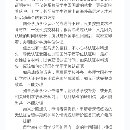
证明材料，不仅关系着留学生回国后的就业，更是影响
着落户、升学，甚至留学生往后申请海外高层次人才科
研启动基金的有力凭据
国外学历学位认证的办理并不难，只要按照要求准
备材料，一次性提交材料，很容易通过认证，只是因为
认证的时间比较长，所以建议留学生回国后，就应立即
着手办理国外学历学位认证
但是也有一些马虎的童鞋，不小心将认证材料遗
失，导致认证受阻在办理国外学历学位认证时，最好一
次性提交材料，以免延误认证时间，如果认证材料遗
失，应该如何办理国外学历学位认证呢
如果成绩单遗失，需联系学校补办，办理学国外学
历学位认证必须有正式完整的成绩单，如无正式完整成
绩单，不能办理
如果所获学位证书遗失，需联系学校补办，或开具
相关证明在该学校学习，并顺利毕业的证明信，如不能
出具，不能办理
如果护照遗失，申请者需提供：申请者亲笔签名的
无法提交留学期间护照的情况说明新护照首页或户籍簿
提醒：
留学生补办留学期间护照有一定的时间限制，根据