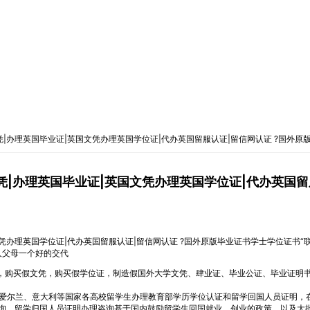
毕业文凭|办理英国毕业证|英国文凭办理英国学位证|代办英国留服认证|留信网认证 ?
毕业文凭|办理英国毕业证|英国文凭办理英国学位证|代办英
国文凭办理英国学位证|代办英国留服认证|留信网认证 ?国外原版毕业证书学士学位证书“联
人父母一个好的交代
买成绩单，购买假文凭，购买假学位证，制造假国外大学文凭、肆业证、毕业公证、毕业证明
爱尔兰、意大利等国家各高校留学生办理教育部学历学位认证和留学回国人员证明，
询，留学归国人员证明办理咨询基于国内鼓励留学生回国就业、创业的政策，以及大