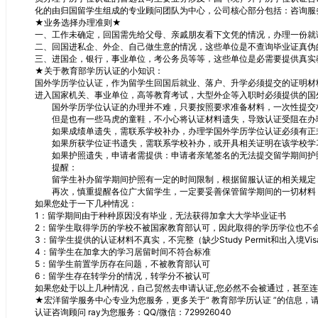
化的由归国留学生组成的专业顾问团队为中心，公司核心部分包括：咨询服
★业务选择办理准则★
一、工作未确定，回国需先给父母、亲戚朋友看下文凭的情况，办理一份就
二、回国进私企、外企、自己做生意的情况，这些单位是不查询毕业证真伪
三、进国企，银行，事业单位，考公务员等等，这些单位是必需要提供真实
★关于教育部学历认证的小知识：
国外学历学位认证，作为留学生回国后就业、落户、升学必须提交的证明材
进入国家机关、事业单位，高等教育考试，大型外企等入职时必须提供的国
国外学历学位认证的办理并不难，只要按照要求准备材料，一次性提交材
但是也有一些马虎的童鞋，不小心将认证材料遗失，导致认证受阻在办理
如果成绩单遗失，需联系学校补办，办理学国外学历学位认证必须有正式
如果所获学位证书遗失，需联系学校补办，或开具相关证明在该学校学习
如果护照遗失，申请者需提供：申请者亲笔签名的无法提交留学期间护
提醒：
留学生补办留学期间护照有一定的时间限制，根据留服认证的相关规定，
再次，慎重提醒各位广大留学生，一定要妥善保管留学期间的一切材料，
如果您处于一下几种情况：
1：留学期间由于种种原因没有毕业，无法获得加拿大大学毕业证书
2：留学生取得学历的学校不被国家教育部认可，因此取得的学历学位也不
3：留学生提供的认证材料不真实，不完整（缺少Study Permit和出入境Vis
4：留学生在加拿大的学习居留时间不符合标准
5：留学生前置学历存在问题，不被教育部认可
6：留学生存在转学分的情况，转学分不被认可
如果您处于以上几种情况，自己贸然去申请认证,您必然不会被通过，甚至
★宏洋留学服务中心专业为您服务，更多关于“ 教育部学历认证 ”的信息，
认证咨询顾问 ray为您服务：QQ/微信：729926040