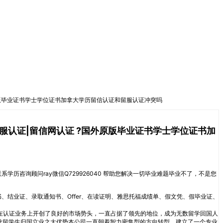
国外原版毕业证书学士学位证书加拿大学历留信认证和留服认证冲突吗
国留服认证|留信网认证 ?国外原版毕业证书学士学位证书加
系学历咨询顾问ray微信Q729926040 帮助您解决一切毕业难题毕业不了，不是您
书、结业证、录取通知书、Offer、在读证明、雅思托福成绩单、假文凭、假毕业证、
在认证业务上开创了良好的市场势头，一直占据了领先的地位，成为无数留学回国人
批留学生归国立业之大优势本公司一直朝着智力密集型的方向转型，建立了一个专业