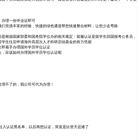
，办理一份毕业证即可
我们凭借丰富的经验，快捷的绿色通道帮您快速整合材料，让您少走弯路
但是根据国家部委和国务院学位办的相关规定：留服认证是留学生回国报考公务员，
留学生往后申请海外高层次人才科研启动基金的有力凭据
立即着手办理国外学历学位认证
失，应该如何办理国外学历学位认证呢
处理不了的，我公司可代为办理！
拉入认证黑名单，以后再想认证，简直是比登天还难了