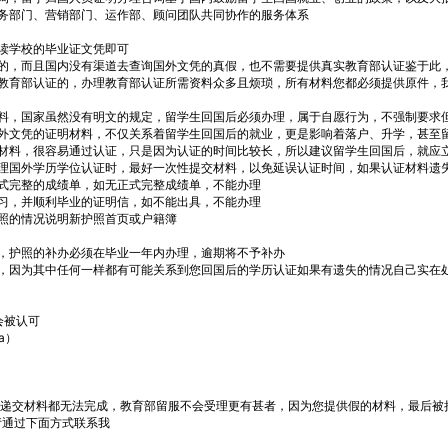
务部门、营销部门、运作部、顾问团队共同协作的服务体系
读学校的毕业证文凭即可
的，而且国内没有渠道去查询国外文凭的真假，也不需要提供真实教育部认证鉴于此
教育部认证的，办理教育部认证所需资料众多且烦琐，所有材料您都必须提供原件，
料，国家虽然没有明文的规定，留学生回国后必须办理，属于自愿行为，不强制要求
外文凭的证明材料，不仅关系着留学生回国后的就业，更是影响着落户、升学，甚至
料，很容易通过认证，只是因为认证的时间比较长，所以建议留学生回国后，就应
国外学历学位认证时，最好一次性提交材料，以免延误认证时间，如果认证材料遗
完整的成绩单，如无正式完整成绩单，不能办理
，并顺利毕业的证明信，如不能出具，不能办理
照的情况说明新护照首页或户籍簿
护照的补办必须在毕业一年内办理，逾期将不予补办
因为其中任何一样都有可能关系到您回国后的学历认证如果有遗失的情况自己实在
会被认可
a）
连递交材料都无法完成，教育部留服不会受理更有甚者，因为您提供假的材料，最后被
请通过下面方式联系我