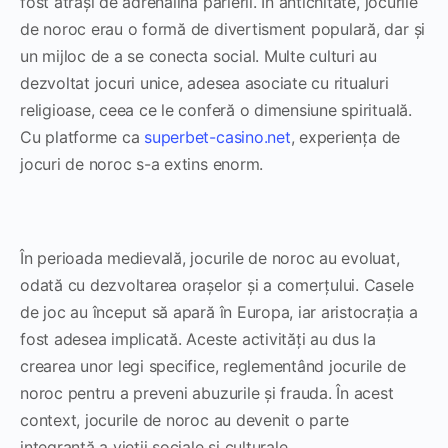
fost atrași de adrenalina parierii. În antichitate, jocurile
de noroc erau o formă de divertisment populară, dar și
un mijloc de a se conecta social. Multe culturi au
dezvoltat jocuri unice, adesea asociate cu ritualuri
religioase, ceea ce le conferă o dimensiune spirituală.
Cu platforme ca
superbet-casino.net
, experiența de
jocuri de noroc s-a extins enorm.
În perioada medievală, jocurile de noroc au evoluat,
odată cu dezvoltarea orașelor și a comerțului. Casele
de joc au început să apară în Europa, iar aristocrația a
fost adesea implicată. Aceste activități au dus la
crearea unor legi specifice, reglementând jocurile de
noroc pentru a preveni abuzurile și frauda. În acest
context, jocurile de noroc au devenit o parte
integrantă a vieții sociale și culturale.