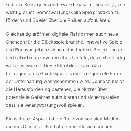
sich der Konsequenzen bewusst zu sein. Dies zeigt, wie
wichtig es ist, verantwortungsvolle Spielpraktiken zu
fördern und Spieler über die Risiken aufzuklären.
Gleichzeitig eröffnen digitale Plattformen auch neue
Chancen für die Glücksspielbranche. Innovative Spiele
und Bonusangebote ziehen eine breitere Zielgruppe an
und schaffen ein dynamisches Umfeld, das sich ständig
weiterentwickelt. Diese Flexibilität kann dazu
beitragen, dass Glücksspiel als eine zeitgemäße Form
der Unterhaltung wahrgenommen wird. Dennoch bleibt
die Herausforderung bestehen, die Nutzer über
potenzielle Gefahren aufzuklären und sicherzustellen,
dass sie verantwortungsvoll spielen.
Ein weiterer Aspekt ist die Rolle von sozialen Medien,
die das Glücksspielverhalten beeinflussen können.