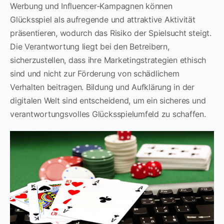
Werbung und Influencer-Kampagnen können
Glücksspiel als aufregende und attraktive Aktivität
präsentieren, wodurch das Risiko der Spielsucht steigt.
Die Verantwortung liegt bei den Betreibern,
sicherzustellen, dass ihre Marketingstrategien ethisch
sind und nicht zur Förderung von schädlichem
Verhalten beitragen. Bildung und Aufklärung in der
digitalen Welt sind entscheidend, um ein sicheres und
verantwortungsvolles Glücksspielumfeld zu schaffen.