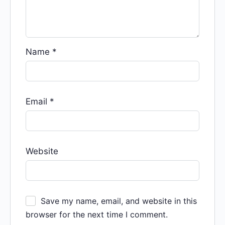
Name
*
Email
*
Website
Save my name, email, and website in this
browser for the next time I comment.