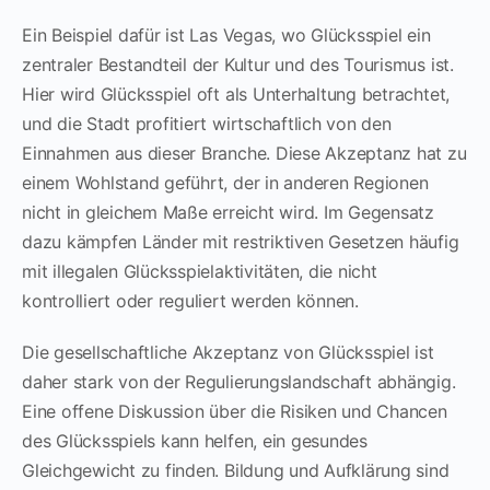
Ein Beispiel dafür ist Las Vegas, wo Glücksspiel ein
zentraler Bestandteil der Kultur und des Tourismus ist.
Hier wird Glücksspiel oft als Unterhaltung betrachtet,
und die Stadt profitiert wirtschaftlich von den
Einnahmen aus dieser Branche. Diese Akzeptanz hat zu
einem Wohlstand geführt, der in anderen Regionen
nicht in gleichem Maße erreicht wird. Im Gegensatz
dazu kämpfen Länder mit restriktiven Gesetzen häufig
mit illegalen Glücksspielaktivitäten, die nicht
kontrolliert oder reguliert werden können.
Die gesellschaftliche Akzeptanz von Glücksspiel ist
daher stark von der Regulierungslandschaft abhängig.
Eine offene Diskussion über die Risiken und Chancen
des Glücksspiels kann helfen, ein gesundes
Gleichgewicht zu finden. Bildung und Aufklärung sind