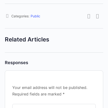
Categories:
Public
Related Articles
Responses
Your email address will not be published.
Required fields are marked
*