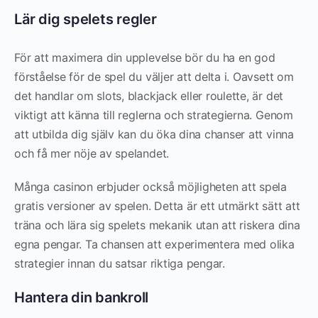
Lär dig spelets regler
För att maximera din upplevelse bör du ha en god
förståelse för de spel du väljer att delta i. Oavsett om
det handlar om slots, blackjack eller roulette, är det
viktigt att känna till reglerna och strategierna. Genom
att utbilda dig själv kan du öka dina chanser att vinna
och få mer nöje av spelandet.
Många casinon erbjuder också möjligheten att spela
gratis versioner av spelen. Detta är ett utmärkt sätt att
träna och lära sig spelets mekanik utan att riskera dina
egna pengar. Ta chansen att experimentera med olika
strategier innan du satsar riktiga pengar.
Hantera din bankroll