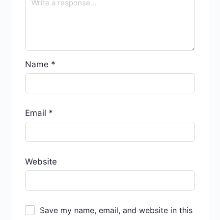
Name
*
Email
*
Website
Save my name, email, and website in this