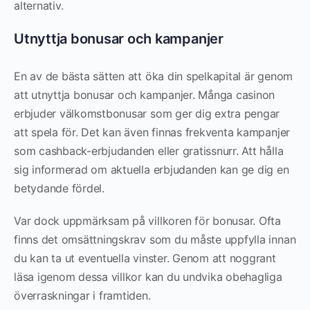
alternativ.
Utnyttja bonusar och kampanjer
En av de bästa sätten att öka din spelkapital är genom
att utnyttja bonusar och kampanjer. Många casinon
erbjuder välkomstbonusar som ger dig extra pengar
att spela för. Det kan även finnas frekventa kampanjer
som cashback-erbjudanden eller gratissnurr. Att hålla
sig informerad om aktuella erbjudanden kan ge dig en
betydande fördel.
Var dock uppmärksam på villkoren för bonusar. Ofta
finns det omsättningskrav som du måste uppfylla innan
du kan ta ut eventuella vinster. Genom att noggrant
läsa igenom dessa villkor kan du undvika obehagliga
överraskningar i framtiden.