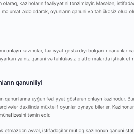
 olaraq, kazinoların fəaliyyətini tənzimləyir. Məsələn, istifadə
flı məlumat əldə edərək, oyunların qanuni və təhlükəsiz olub o
i onlayn kazinolar, fəaliyyət göstərdiyi bölgənin qanunlarına 
ayarkən yalnız qanuni və təhlükəsiz platformalarda iştirak etm
arın qanuniliyi
 qanunlarına uyğun fəaliyyət göstərən onlayn kazinodur. Bura
rçivələr daxilində müxtəlif oyunlar oynaya bilərlər. Kazinonun
ühafizəsini təmin edir.
ak etməzdən əvvəl, istifadəçilər mütləq kazinonun qanuni stat