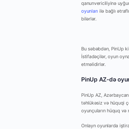
qanunvericiliyinə uyğun
oyunları
ilə bağlı ətra
bilərlər.
Bu səbəbdən, PinUp kim
İstifadəçilər, oyun oyn
etməlidirlər.
PinUp AZ-də oyunl
PinUp AZ, Azərbaycanın
təhlükəsiz və hüquqi çə
oyunçuların hüquq və m
Onlayn oyunlarda iştir