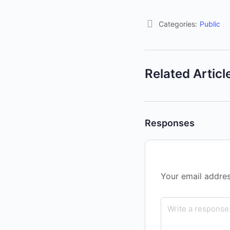
Categories:
Public
Related Articl
Responses
Your email addres