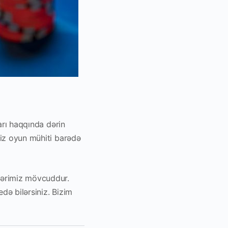
ları haqqında dərin
siz oyun mühiti barədə
slərimiz mövcuddur.
də bilərsiniz. Bizim