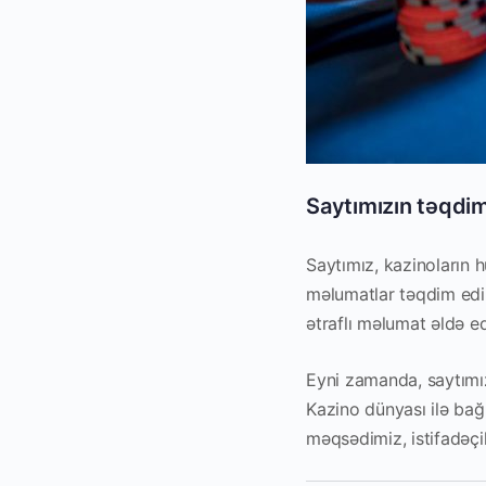
Saytımızın təqdim
Saytımız, kazinoların h
məlumatlar təqdim edir
ətraflı məlumat əldə ed
Eyni zamanda, saytımız
Kazino dünyası ilə bağ
məqsədimiz, istifadəçi