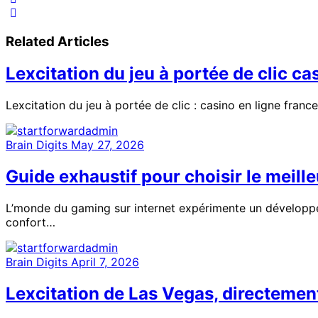
Related Articles
Lexcitation du jeu à portée de clic ca
Lexcitation du jeu à portée de clic : casino en ligne fran
Brain Digits
May 27, 2026
Guide exhaustif pour choisir le meill
L’monde du gaming sur internet expérimente un développe
confort…
Brain Digits
April 7, 2026
Lexcitation de Las Vegas, directemen