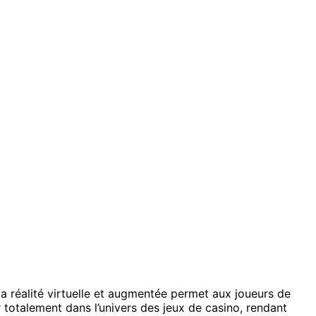
la réalité virtuelle et augmentée permet aux joueurs de
totalement dans l’univers des jeux de casino, rendant