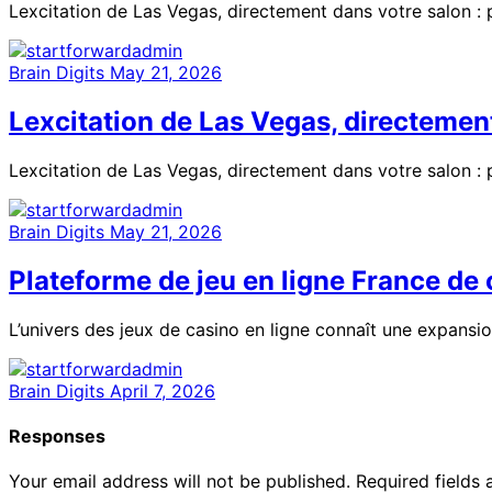
Lexcitation de Las Vegas, directement dans votre salon : 
Brain Digits
May 21, 2026
Lexcitation de Las Vegas, directemen
Lexcitation de Las Vegas, directement dans votre salon : 
Brain Digits
May 21, 2026
Plateforme de jeu en ligne France de 
L’univers des jeux de casino en ligne connaît une expansi
Brain Digits
April 7, 2026
Responses
Your email address will not be published.
Required fields