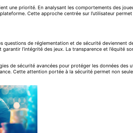
devient une priorité. En analysant les comportements des jo
 la plateforme. Cette approche centrée sur l’utilisateur per
es questions de réglementation et de sécurité deviennent de 
arantir l’intégrité des jeux. La transparence et l’équité son
ies de sécurité avancées pour protéger les données des util
iance. Cette attention portée à la sécurité permet non seul
.