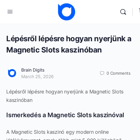
Lépésről lépésre hogyan nyerjünk a
Magnetic Slots kaszinóban
Brain Digits
0
Comments
March 25, 2026
Lépésről lépésre hogyan nyerjünk a Magnetic Slots
kaszinóban
Ismerkedés a Magnetic Slots kaszinóval
A Magnetic Slots kaszinó egy modern online