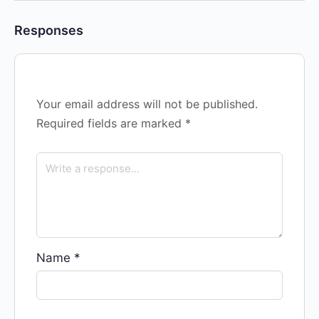
Responses
Your email address will not be published.
Required fields are marked
*
Name
*