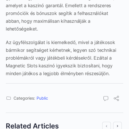
amelyet a kaszinó garantál. Emellett a rendszeres
promóciók és bónuszok segítik a felhasználókat
abban, hogy maximálisan kihasználják a
lehetőségeiket.
Az ügyfélszolgálat is kiemelkedő, mivel a játékosok
bármikor segítséget kérhetnek, legyen szó technikai
problémákról vagy játékbeli kérdésekről. Ezáltal a
Magnetic Slots kaszinó igyekszik biztosítani, hogy
minden játékos a legjobb élményben részesüljön.
Categories:
Public
Related Articles