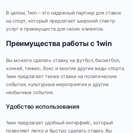
В целом, 1win – это надежный партнер для ставок
на спорт, который предлагает широкий спектр
услуг и преимуществ для своих клиентов.
Преимущества работы с 1win
Вы можете сделать ставку на футбол, баскетбол,
хоккей, теннис, бокс и многие другие виды спорта.
1вин предлагает также ставки на политические
события, культурные мероприятия и другие
необычные события.
Удобство использования
1вин предлагает удобный интерфейс, который
позволяет легко и быстро сделать ставку. Вы