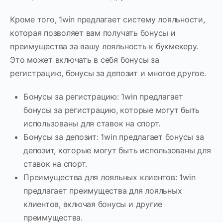
Кроме того, 1win предлагает систему лояльности,
которая позволяет вам получать бонусы и
преимущества за вашу лояльность к букмекеру.
Это может включать в себя бонусы за
регистрацию, бонусы за депозит и многое другое.
Бонусы за регистрацию: 1win предлагает
бонусы за регистрацию, которые могут быть
использованы для ставок на спорт.
Бонусы за депозит: 1win предлагает бонусы за
депозит, которые могут быть использованы для
ставок на спорт.
Преимущества для лояльных клиентов: 1win
предлагает преимущества для лояльных
клиентов, включая бонусы и другие
преимущества.