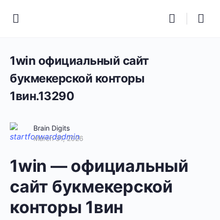
1win официальный сайт
букмекерской конторы
1вин.13290
Brain Digits
March 31, 2026
1win — официальный
сайт букмекерской
конторы 1вин