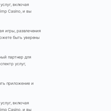
услуг, включая
imp Casino, и вы
ая игры, развлечения
 можете быть уверены
ный партнер для
спектр услуг,
чать приложение и
услуг, включая
imp Casino, и вы