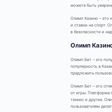
можете быть уверены
Олимп Казино – это 
и ставки на спорт. 
в безопасности и на
Олимп Казино 
Олимп Бет – это поп
популярность в Каза
предложить пользова
Олимп Бет – это отл
от игры. Платформа 
теннис и другие. Ол
пользователям делат