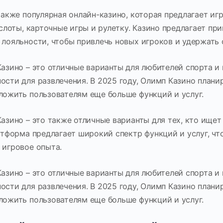
также популярная онлайн-казино, которая предлагает и
 слоты, карточные игры и рулетку. Казино предлагает пр
 лояльности, чтобы привлечь новых игроков и удержать
азино – это отличные варианты для любителей спорта и 
сти для развлечения. В 2025 году, Олимп Казино плани
ожить пользователям еще больше функций и услуг.
азино – это также отличные варианты для тех, кто ище
атформа предлагает широкий спектр функций и услуг, чт
 игровое опыта.
азино – это отличные варианты для любителей спорта и 
сти для развлечения. В 2025 году, Олимп Казино плани
ожить пользователям еще больше функций и услуг.