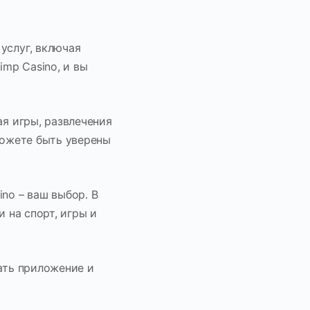
услуг, включая
imp Casino, и вы
ая игры, развлечения
 можете быть уверены
no – ваш выбор. В
и на спорт, игры и
чать приложение и