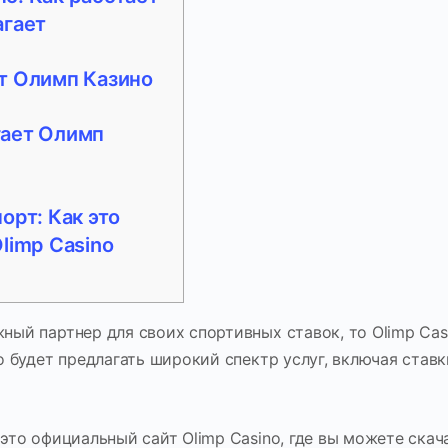
агает
т Олимп Казино
гает Олимп
орт: Как это
Olimp Casino
ный партнер для своих спортивных ставок, то Olimp Casi
о будет предлагать широкий спектр услуг, включая ставк
 это официальный сайт Olimp Casino, где вы можете ска