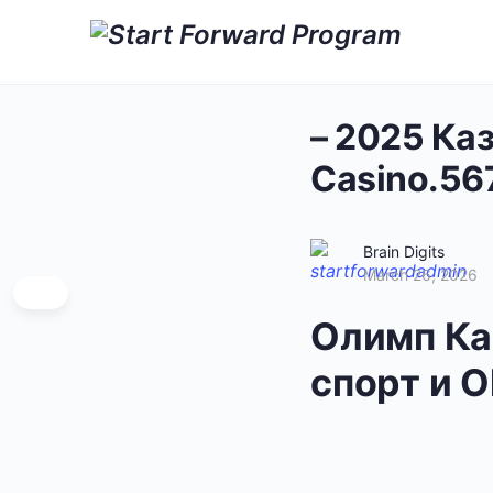
– 2025 Каз
Casino.56
Brain Digits
March 26, 2026
Олимп Ка
спорт и O