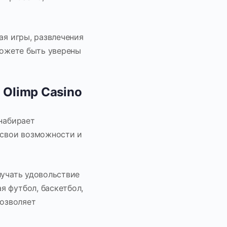
ая игры, развлечения
 можете быть уверены
 Olimp Casino
 набирает
ь свои возможности и
лучать удовольствие
я футбол, баскетбол,
позволяет