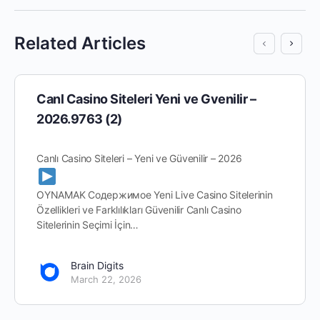
Related Articles
Canl Casino Siteleri Yeni ve Gvenilir –
2026.9763 (2)
Canlı Casino Siteleri – Yeni ve Güvenilir – 2026
OYNAMAK Содержимое Yeni Live Casino Sitelerinin
Özellikleri ve Farklılıkları Güvenilir Canlı Casino
Sitelerinin Seçimi İçin…
Brain Digits
March 22, 2026