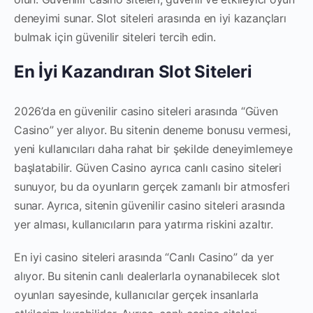
deneyimi sunar. Slot siteleri arasında en iyi kazançları
bulmak için güvenilir siteleri tercih edin.
En İyi Kazandıran Slot Siteleri
2026’da en güvenilir casino siteleri arasında “Güven
Casino” yer alıyor. Bu sitenin deneme bonusu vermesi,
yeni kullanıcıları daha rahat bir şekilde deneyimlemeye
başlatabilir. Güven Casino ayrıca canlı casino siteleri
sunuyor, bu da oyunların gerçek zamanlı bir atmosferi
sunar. Ayrıca, sitenin güvenilir casino siteleri arasında
yer alması, kullanıcıların para yatırma riskini azaltır.
En iyi casino siteleri arasında “Canlı Casino” da yer
alıyor. Bu sitenin canlı dealerlarla oynanabilecek slot
oyunları sayesinde, kullanıcılar gerçek insanlarla