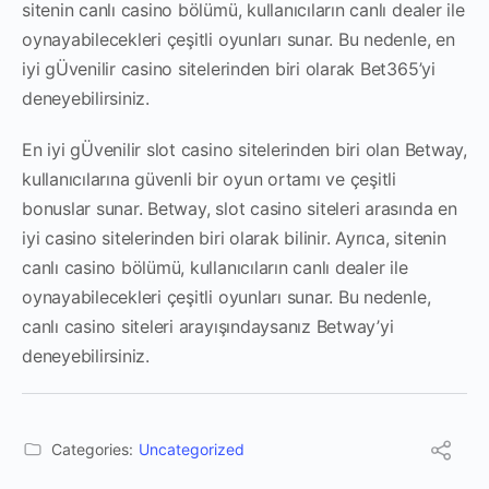
sitenin canlı casino bölümü, kullanıcıların canlı dealer ile
oynayabilecekleri çeşitli oyunları sunar. Bu nedenle, en
iyi gÜvenilir casino sitelerinden biri olarak Bet365’yi
deneyebilirsiniz.
En iyi gÜvenilir slot casino sitelerinden biri olan Betway,
kullanıcılarına güvenli bir oyun ortamı ve çeşitli
bonuslar sunar. Betway, slot casino siteleri arasında en
iyi casino sitelerinden biri olarak bilinir. Ayrıca, sitenin
canlı casino bölümü, kullanıcıların canlı dealer ile
oynayabilecekleri çeşitli oyunları sunar. Bu nedenle,
canlı casino siteleri arayışındaysanız Betway’yi
deneyebilirsiniz.
Categories:
Uncategorized