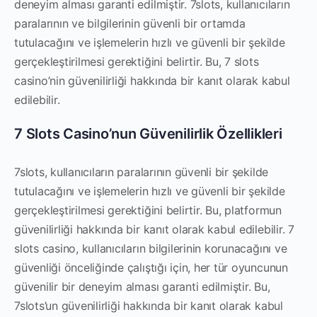
deneyim alması garanti edilmiştir. 7slots, kullanıcıların
paralarının ve bilgilerinin güvenli bir ortamda
tutulacağını ve işlemelerin hızlı ve güvenli bir şekilde
gerçekleştirilmesi gerektiğini belirtir. Bu, 7 slots
casino’nin güvenilirliği hakkında bir kanıt olarak kabul
edilebilir.
7 Slots Casino’nun Güvenilirlik Özellikleri
7slots, kullanıcıların paralarının güvenli bir şekilde
tutulacağını ve işlemelerin hızlı ve güvenli bir şekilde
gerçekleştirilmesi gerektiğini belirtir. Bu, platformun
güvenilirliği hakkında bir kanıt olarak kabul edilebilir. 7
slots casino, kullanıcıların bilgilerinin korunacağını ve
güvenliği önceliğinde çalıştığı için, her tür oyuncunun
güvenilir bir deneyim alması garanti edilmiştir. Bu,
7slots’un güvenilirliği hakkında bir kanıt olarak kabul