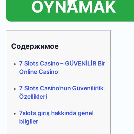
OYNAMAK
Содержимое
7 Slots Casino – GÜVENİLİR Bir
Online Casino
7 Slots Casino’nun Güvenilirlik
Özellikleri
7slots giriş hakkında genel
bilgiler