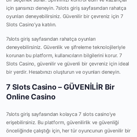
için şansınızı deneyin. 7slots giriş sayfasından rahatça
oyunları deneyebilirsiniz. Güvenilir bir çevreniz için 7
Slots Casino’ya katılın.
7slots giriş sayfasından rahatça oyunları
deneyebilirsiniz. Güvenlik ve şifreleme teknolojileriyle
korunan bu platform, kullanıcıların bilgilerini korur. 7
Slots Casino, güvenilir ve güvenli bir çevreniz için ideal
bir yerdir. Hesabınızı oluşturun ve oyunları deneyin.
7 Slots Casino – GÜVENİLİR Bir
Online Casino
7slots giriş sayfasından kolayca 7 slots casino’ye
erişebilirsiniz. Bu platform, güvenilirlik ve güvenliği
önceliğinde çalıştığı için, her tür oyuncunun güvenilir bir