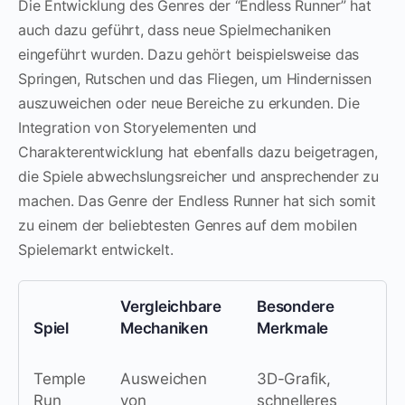
Die Entwicklung des Genres der “Endless Runner” hat
auch dazu geführt, dass neue Spielmechaniken
eingeführt wurden. Dazu gehört beispielsweise das
Springen, Rutschen und das Fliegen, um Hindernissen
auszuweichen oder neue Bereiche zu erkunden. Die
Integration von Storyelementen und
Charakterentwicklung hat ebenfalls dazu beigetragen,
die Spiele abwechslungsreicher und ansprechender zu
machen. Das Genre der Endless Runner hat sich somit
zu einem der beliebtesten Genres auf dem mobilen
Spielemarkt entwickelt.
Vergleichbare
Besondere
Spiel
Mechaniken
Merkmale
Temple
Ausweichen
3D-Grafik,
Run
von
schnelleres