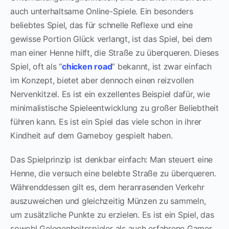
auch unterhaltsame Online-Spiele. Ein besonders
beliebtes Spiel, das für schnelle Reflexe und eine
gewisse Portion Glück verlangt, ist das Spiel, bei dem
man einer Henne hilft, die Straße zu überqueren. Dieses
Spiel, oft als “
chicken road
” bekannt, ist zwar einfach
im Konzept, bietet aber dennoch einen reizvollen
Nervenkitzel. Es ist ein exzellentes Beispiel dafür, wie
minimalistische Spieleentwicklung zu großer Beliebtheit
führen kann. Es ist ein Spiel das viele schon in ihrer
Kindheit auf dem Gameboy gespielt haben.
Das Spielprinzip ist denkbar einfach: Man steuert eine
Henne, die versuch eine belebte Straße zu überqueren.
Währenddessen gilt es, dem heranrasenden Verkehr
auszuweichen und gleichzeitig Münzen zu sammeln,
um zusätzliche Punkte zu erzielen. Es ist ein Spiel, das
sowohl Gelegenheitsspieler als auch erfahrene Gamer