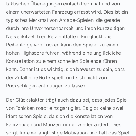
taktischen Überlegungen einfach Pech hat und von
einem unerwarteten Fahrzeug erfasst wird. Dies ist ein
typisches Merkmal von Arcade-Spielen, die gerade
durch ihre Unvorhersehbarkeit und ihren kurzzeitigen
Nervenkitzel ihren Reiz entfalten. Ein glücklicher
Reihenfolge von Lücken kann den Spieler zu einem
hohen Highscore führen, während eine unglückliche
Konstellation zu einem schnellen Spielende führen
kann. Daher ist es wichtig, sich bewusst zu sein, dass
der Zufall eine Rolle spielt, und sich nicht von
Rückschlägen entmutigen zu lassen.
Der Glücksfaktor trägt auch dazu bei, dass jedes Spiel
von “chicken road” einzigartig ist. Es gibt keine zwei
identischen Spiele, da sich die Konstellation von
Fahrzeugen und Münzen immer wieder ändert. Dies
sorgt für eine langfristige Motivation und hält das Spiel