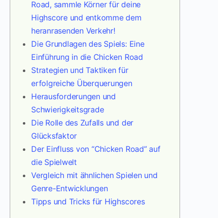
Road, sammle Körner für deine
Highscore und entkomme dem
heranrasenden Verkehr!
Die Grundlagen des Spiels: Eine
Einführung in die Chicken Road
Strategien und Taktiken für
erfolgreiche Überquerungen
Herausforderungen und
Schwierigkeitsgrade
Die Rolle des Zufalls und der
Glücksfaktor
Der Einfluss von “Chicken Road” auf
die Spielwelt
Vergleich mit ähnlichen Spielen und
Genre-Entwicklungen
Tipps und Tricks für Highscores