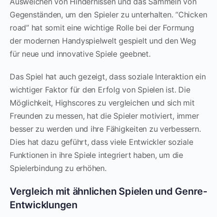
Ausweichen von Hindernissen und das Sammeln von
Gegenständen, um den Spieler zu unterhalten. “Chicken
road” hat somit eine wichtige Rolle bei der Formung
der modernen Handyspielwelt gespielt und den Weg
für neue und innovative Spiele geebnet.
Das Spiel hat auch gezeigt, dass soziale Interaktion ein
wichtiger Faktor für den Erfolg von Spielen ist. Die
Möglichkeit, Highscores zu vergleichen und sich mit
Freunden zu messen, hat die Spieler motiviert, immer
besser zu werden und ihre Fähigkeiten zu verbessern.
Dies hat dazu geführt, dass viele Entwickler soziale
Funktionen in ihre Spiele integriert haben, um die
Spielerbindung zu erhöhen.
Vergleich mit ähnlichen Spielen und Genre-
Entwicklungen