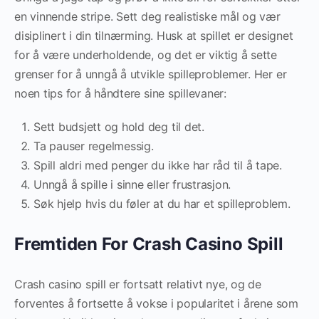
en vinnende stripe. Sett deg realistiske mål og vær
disiplinert i din tilnærming. Husk at spillet er designet
for å være underholdende, og det er viktig å sette
grenser for å unngå å utvikle spilleproblemer. Her er
noen tips for å håndtere sine spillevaner:
Sett budsjett og hold deg til det.
Ta pauser regelmessig.
Spill aldri med penger du ikke har råd til å tape.
Unngå å spille i sinne eller frustrasjon.
Søk hjelp hvis du føler at du har et spilleproblem.
Fremtiden For Crash Casino Spill
Crash casino spill er fortsatt relativt nye, og de
forventes å fortsette å vokse i popularitet i årene som