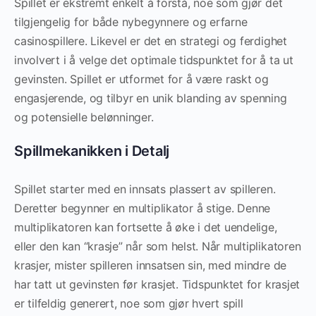
Spillet er ekstremt enkelt å forstå, noe som gjør det
tilgjengelig for både nybegynnere og erfarne
casinospillere. Likevel er det en strategi og ferdighet
involvert i å velge det optimale tidspunktet for å ta ut
gevinsten. Spillet er utformet for å være raskt og
engasjerende, og tilbyr en unik blanding av spenning
og potensielle belønninger.
Spillmekanikken i Detalj
Spillet starter med en innsats plassert av spilleren.
Deretter begynner en multiplikator å stige. Denne
multiplikatoren kan fortsette å øke i det uendelige,
eller den kan “krasje” når som helst. Når multiplikatoren
krasjer, mister spilleren innsatsen sin, med mindre de
har tatt ut gevinsten før krasjet. Tidspunktet for krasjet
er tilfeldig generert, noe som gjør hvert spill