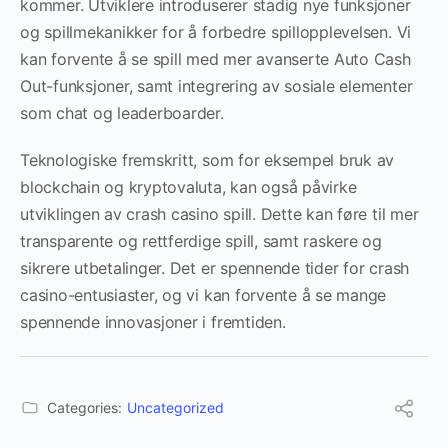
kommer. Utviklere introduserer stadig nye funksjoner
og spillmekanikker for å forbedre spillopplevelsen. Vi
kan forvente å se spill med mer avanserte Auto Cash
Out-funksjoner, samt integrering av sosiale elementer
som chat og leaderboarder.
Teknologiske fremskritt, som for eksempel bruk av
blockchain og kryptovaluta, kan også påvirke
utviklingen av crash casino spill. Dette kan føre til mer
transparente og rettferdige spill, samt raskere og
sikrere utbetalinger. Det er spennende tider for crash
casino-entusiaster, og vi kan forvente å se mange
spennende innovasjoner i fremtiden.
Categories:
Uncategorized