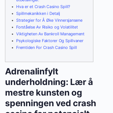
Hva er et Crash Casino Spill?
Spillmekanikken i Detalj
Strategier for Å Øke Vinnersjansene
Forståelse Av Risiko og Volatilitet
Viktigheten Av Bankroll Management
Psykologiske Faktorer Og Spillvaner
Fremtiden For Crash Casino Spill
Adrenalinfylt
underholdning: Lær å
mestre kunsten og
spenningen ved crash