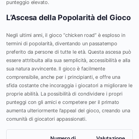
punteggio elevato.
L’Ascesa della Popolarità del Gioco
Negli ultimi anni, il gioco “chicken road” è esploso in
termini di popolarità, diventando un passatempo
preferito da persone di tutte le età. Questa ascesa può
essere attribuita alla sua semplicità, accessibilità e alla
sua natura avvincente. Il gioco è facilmente
comprensibile, anche per i principianti, e offre una
sfida costante che incoraggia i giocatori a migliorare le
proprie abilità. La possibilità di condividere i propri
punteggi con gli amici e competere per il primato
aumenta ulteriormente l’appeal del gioco, creando una
comunità di giocatori appassionati.
Numero di
Valutazione