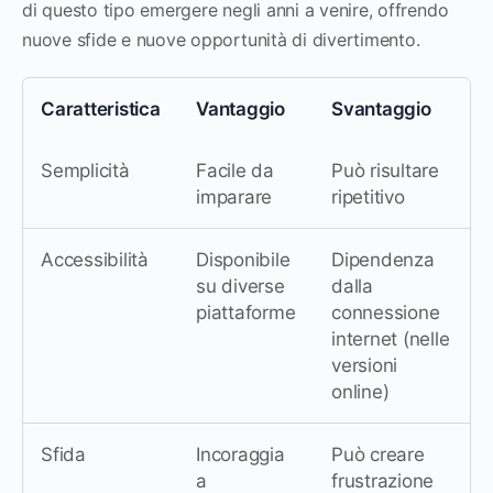
di questo tipo emergere negli anni a venire, offrendo
nuove sfide e nuove opportunità di divertimento.
Caratteristica
Vantaggio
Svantaggio
Semplicità
Facile da
Può risultare
imparare
ripetitivo
Accessibilità
Disponibile
Dipendenza
su diverse
dalla
piattaforme
connessione
internet (nelle
versioni
online)
Sfida
Incoraggia
Può creare
a
frustrazione