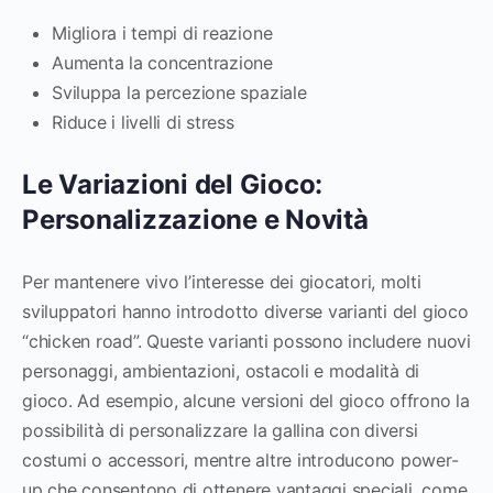
Migliora i tempi di reazione
Aumenta la concentrazione
Sviluppa la percezione spaziale
Riduce i livelli di stress
Le Variazioni del Gioco:
Personalizzazione e Novità
Per mantenere vivo l’interesse dei giocatori, molti
sviluppatori hanno introdotto diverse varianti del gioco
“chicken road”. Queste varianti possono includere nuovi
personaggi, ambientazioni, ostacoli e modalità di
gioco. Ad esempio, alcune versioni del gioco offrono la
possibilità di personalizzare la gallina con diversi
costumi o accessori, mentre altre introducono power-
up che consentono di ottenere vantaggi speciali, come