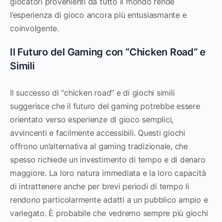
giocatori provenienti da tutto il mondo rende
l’esperienza di gioco ancora più entusiasmante e
coinvolgente.
Il Futuro del Gaming con “Chicken Road” e
Simili
Il successo di “chicken road” e di giochi simili
suggerisce che il futuro del gaming potrebbe essere
orientato verso esperienze di gioco semplici,
avvincenti e facilmente accessibili. Questi giochi
offrono un’alternativa al gaming tradizionale, che
spesso richiede un investimento di tempo e di denaro
maggiore. La loro natura immediata e la loro capacità
di intrattenere anche per brevi periodi di tempo li
rendono particolarmente adatti a un pubblico ampio e
variegato. È probabile che vedremo sempre più giochi