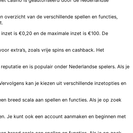
overzicht van de verschillende spellen en functies,
t.
 inzet is €0,20 en de maximale inzet is €100. De
or extra’s, zoals vrije spins en cashback. Het
eputatie en is populair onder Nederlandse spelers. Als je
 Vervolgens kan je kiezen uit verschillende inzetopties en
en breed scala aan spellen en functies. Als je op zoek
ijken. Je kunt ook een account aanmaken en beginnen met
en breed scala aan spellen en functies. Als je op zoek