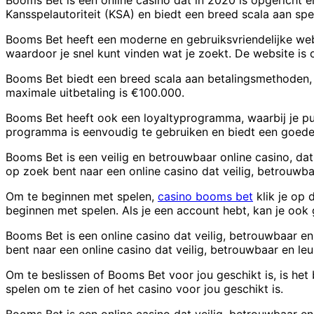
Kansspelautoriteit (KSA) en biedt een breed scala aan spe
Booms Bet heeft een moderne en gebruiksvriendelijke webs
waardoor je snel kunt vinden wat je zoekt. De website is o
Booms Bet biedt een breed scala aan betalingsmethoden, wa
maximale uitbetaling is €100.000.
Booms Bet heeft ook een loyaltyprogramma, waarbij je punt
programma is eenvoudig te gebruiken en biedt een goede 
Booms Bet is een veilig en betrouwbaar online casino, dat
op zoek bent naar een online casino dat veilig, betrouwb
Om te beginnen met spelen,
casino booms bet
klik je op 
beginnen met spelen. Als je een account hebt, kan je oo
Booms Bet is een online casino dat veilig, betrouwbaar en 
bent naar een online casino dat veilig, betrouwbaar en le
Om te beslissen of Booms Bet voor jou geschikt is, is het
spelen om te zien of het casino voor jou geschikt is.
Booms Bet is een online casino dat veilig, betrouwbaar en 