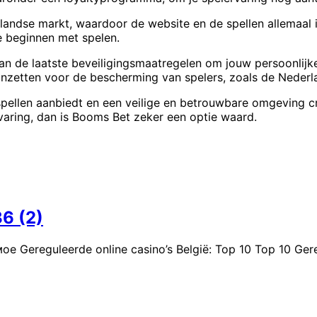
rlandse markt, waardoor de website en de spellen allemaal i
e beginnen met spelen.
an de laatste beveiligingsmaatregelen om jouw persoonlijke
h inzetten voor de bescherming van spelers, zoals de Nederl
pellen aanbiedt en een veilige en betrouwbare omgeving cre
rvaring, dan is Booms Bet zeker een optie waard.
36 (2)
Gereguleerde online casino’s België: Top 10 Top 10 Geregul