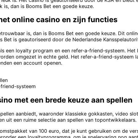
uk is, dan is Booms Bet een goede keuze.
et online casino en zijn functies
betrouwbaar is, dan is Booms Bet een goede keuze. Dit onli
 Bet is geautoriseerd door de Nederlandse Kansspelautorite
ls een loyalty program en een refer-a-friend-systeem. Het 
orden omgezet in echte geld. Het refer-a-friend-systeem l
ienden een account openen.
llen
-friend-systeem
sino met een brede keuze aan spellen
pellen aanbiedt, waaronder klassieke gokkasten, video slot
en uit een ruime selectie aan spellen van topontwikkelaars.
komstpakket van 100 euro, dat je kunt gebruiken om de vers
aronder een loyaltyprogramma, om je spelervaring nog aant