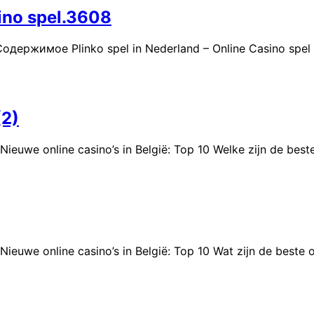
sino spel.3608
 Содержимое Plinko spel in Nederland – Online Casino spe
(2)
euwe online casino’s in België: Top 10 Welke zijn de beste
euwe online casino’s in België: Top 10 Wat zijn de beste o