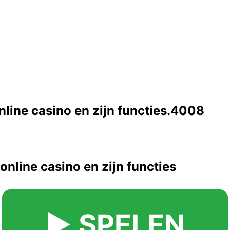
nline casino en zijn functies.4008
online casino en zijn functies
▶️ SPELEN