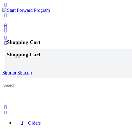
Toggle
Side
Panel
More
options
Shopping Cart
Shopping Cart
Sign in
Sign up
Search
for:
Orders