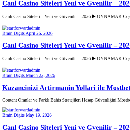
Canl Casino Siteleri Yeni ve Gvenilir – 20
Canlı Casino Siteleri – Yeni ve Güvenilir – 2026 ▶️ OYNAMAK Содержи
Brain Digits
April 26, 2026
Canl Casino Siteleri Yeni ve Gvenilir – 202
Canlı Casino Siteleri – Yeni ve Güvenilir – 2026 ▶️ OYNAMAK Содерж
Brain Digits
March 22, 2026
Kazancinizi Artirmanin Yollari ile Mostbe
Content Oranlar ve Farklı Bahis Stratejileri Hesap Güvenliğini Most
Brain Digits
May 19, 2026
Canl Casino Siteleri Yeni ve Gvenilir – 20