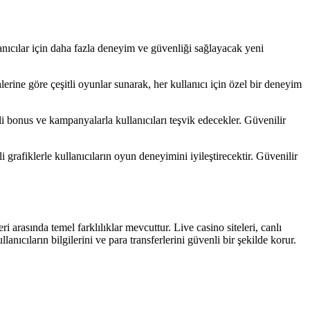
ullanıcılar için daha fazla deneyim ve güvenliği sağlayacak yeni
cihlerine göre çeşitli oyunlar sunarak, her kullanıcı için özel bir deneyim
şitli bonus ve kampanyalarla kullanıcıları teşvik edecekler. Güvenilir
li grafiklerle kullanıcıların oyun deneyimini iyileştirecektir. Güvenilir
leri arasında temel farklılıklar mevcuttur. Live casino siteleri, canlı
nıcıların bilgilerini ve para transferlerini güvenli bir şekilde korur.