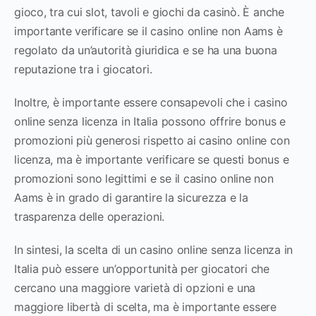
gioco, tra cui slot, tavoli e giochi da casinò. È anche
importante verificare se il casino online non Aams è
regolato da un’autorità giuridica e se ha una buona
reputazione tra i giocatori.
Inoltre, è importante essere consapevoli che i casino
online senza licenza in Italia possono offrire bonus e
promozioni più generosi rispetto ai casino online con
licenza, ma è importante verificare se questi bonus e
promozioni sono legittimi e se il casino online non
Aams è in grado di garantire la sicurezza e la
trasparenza delle operazioni.
In sintesi, la scelta di un casino online senza licenza in
Italia può essere un’opportunità per giocatori che
cercano una maggiore varietà di opzioni e una
maggiore libertà di scelta, ma è importante essere