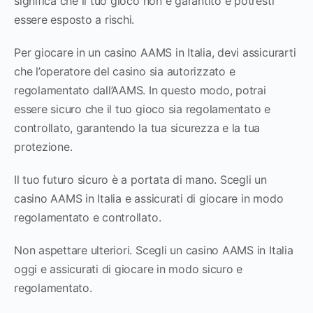
significa che il tuo gioco non è garantito e potresti
essere esposto a rischi.
Per giocare in un casino AAMS in Italia, devi assicurarti
che l’operatore del casino sia autorizzato e
regolamentato dall’AAMS. In questo modo, potrai
essere sicuro che il tuo gioco sia regolamentato e
controllato, garantendo la tua sicurezza e la tua
protezione.
Il tuo futuro sicuro è a portata di mano. Scegli un
casino AAMS in Italia e assicurati di giocare in modo
regolamentato e controllato.
Non aspettare ulteriori. Scegli un casino AAMS in Italia
oggi e assicurati di giocare in modo sicuro e
regolamentato.