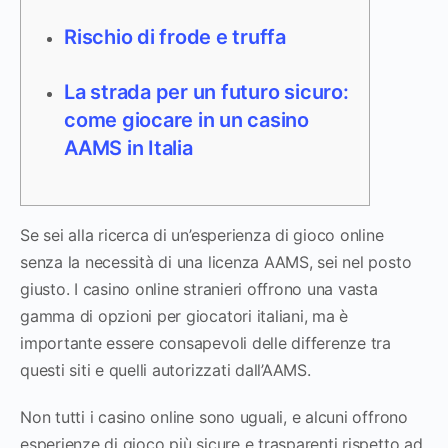
Rischio di frode e truffa
La strada per un futuro sicuro:
come giocare in un casino
AAMS in Italia
Se sei alla ricerca di un’esperienza di gioco online
senza la necessità di una licenza AAMS, sei nel posto
giusto. I casino online stranieri offrono una vasta
gamma di opzioni per giocatori italiani, ma è
importante essere consapevoli delle differenze tra
questi siti e quelli autorizzati dall’AAMS.
Non tutti i casino online sono uguali, e alcuni offrono
esperienze di gioco più sicure e trasparenti rispetto ad