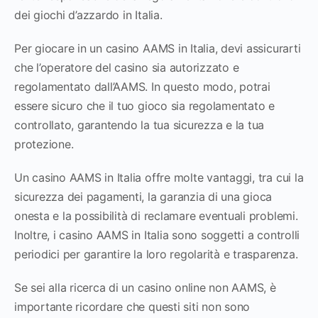
dei giochi d’azzardo in Italia.
Per giocare in un casino AAMS in Italia, devi assicurarti
che l’operatore del casino sia autorizzato e
regolamentato dall’AAMS. In questo modo, potrai
essere sicuro che il tuo gioco sia regolamentato e
controllato, garantendo la tua sicurezza e la tua
protezione.
Un casino AAMS in Italia offre molte vantaggi, tra cui la
sicurezza dei pagamenti, la garanzia di una gioca
onesta e la possibilità di reclamare eventuali problemi.
Inoltre, i casino AAMS in Italia sono soggetti a controlli
periodici per garantire la loro regolarità e trasparenza.
Se sei alla ricerca di un casino online non AAMS, è
importante ricordare che questi siti non sono