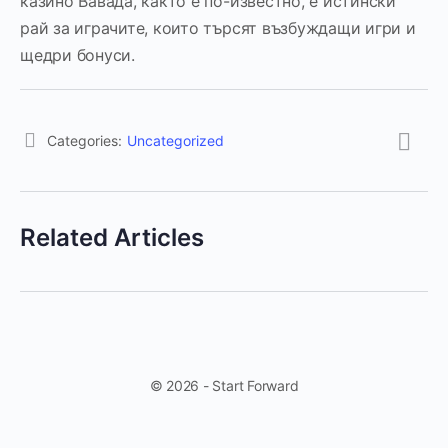
казино Вавада, както е по-известно, е истински
рай за играчите, които търсят възбуждащи игри и
щедри бонуси.
Categories:
Uncategorized
Related Articles
© 2026 - Start Forward