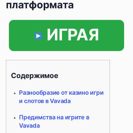
платформата
ИГРАЯ
Содержимое
Разнообразие от казино игри
и слотов в Vavada
Предимства на игрите в
Vavada