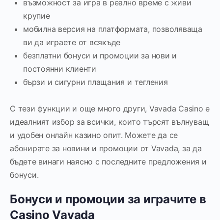
възможност за игра в реално време с живи
крупие
мобилна версия на платформата, позволяваща
ви да играете от всякъде
безплатни бонуси и промоции за нови и
постоянни клиенти
бързи и сигурни плащания и тегления
С тези функции и още много други, Vavada Casino е
идеалният избор за всички, които търсят вълнуващ
и удобен онлайн казино опит. Можете да се
абонирате за новини и промоции от Vavada, за да
бъдете винаги наясно с последните предложения и
бонуси.
Бонуси и промоции за играчите в
Casino Vavada