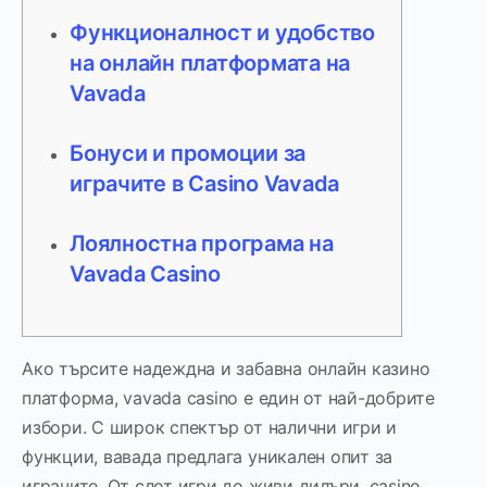
Функционалност и удобство
на онлайн платформата на
Vavada
Бонуси и промоции за
играчите в Casino Vavada
Лоялностна програма на
Vavada Casino
Ако търсите надеждна и забавна онлайн казино
платформа, vavada casino е един от най-добрите
избори. С широк спектър от налични игри и
функции, вавада предлага уникален опит за
играчите. От слот игри до живи дилъри, casino