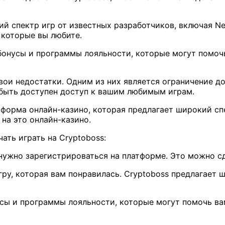
 спектр игр от известных разработчиков, включая NetE
 которые вы любите.
бонусы и программы лояльности, которые могут помоч
свои недостатки. Одним из них является ограничение д
 быть доступен доступ к вашим любимым играм.
атформа онлайн-казино, которая предлагает широкий сп
на это онлайн-казино.
ать играть на Cryptoboss:
м нужно зарегистрироваться на платформе. Это можно с
ру, которая вам понравилась. Cryptoboss предлагает ш
усы и программы лояльности, которые могут помочь ва