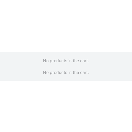
No products in the cart.
No products in the cart.