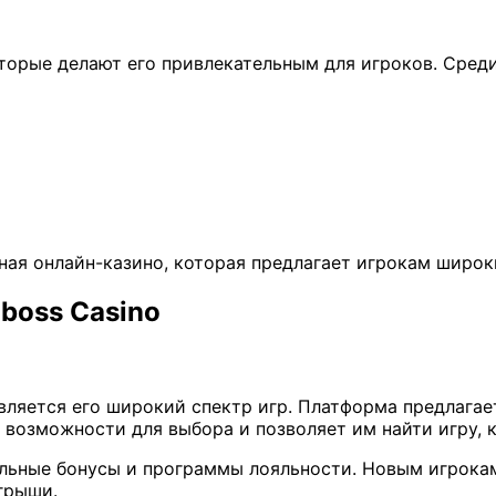
торые делают его привлекательным для игроков. Среди
сная онлайн-казино, которая предлагает игрокам широк
boss Casino
ляется его широкий спектр игр. Платформа предлагает 
 возможности для выбора и позволяет им найти игру, 
тельные бонусы и программы лояльности. Новым игрока
грыши.