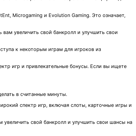
nt, Microgaming и Evolution Gaming. Это означает,
ь вам увеличить свой банкролл и улучшить свои
оступа к некоторым играм для игроков из
ектр игр и привлекательные бонусы. Если вы ищете
делать в считанные минуты.
ирокий спектр игр, включая слоты, карточные игры и
м увеличить свой банкролл и улучшить свои шансы на