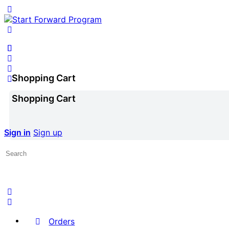
Toggle
Side
Panel
More
options
Shopping Cart
Shopping Cart
Sign in
Sign up
Search
for:
Orders