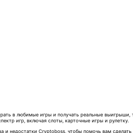
рать в любимые игры и получать реальные выигрыши, т
пектр игр, включая слоты, карточные игры и рулетку.
 и недостатки Cryptoboss, чтобы помочь вам сделать