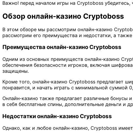
Важно! перед началом игры на Cryptoboss убедитесь,
Обзор онлайн-казино Cryptoboss
В этом обзоре мы рассмотрим онлайн-казино Cryptob
рассмотрим его преимущества и недостатки, а также 
Преимущества онлайн-казино Cryptoboss
Одним из основных преимуществ онлайн-казино Crypt
обеспечения безопасности игроков, включая шифрова
защищены.
Кроме того, онлайн-казино Cryptoboss предлагает ши
понравится, и начать играть с минимальной суммой 0,
Онлайн-казино также предлагает различные бонусы и
в себя бесплатные спины, дополнительные деньги и др
Недостатки онлайн-казино Cryptoboss
Однако, как и любое онлайн-казино, Cryptoboss имеет