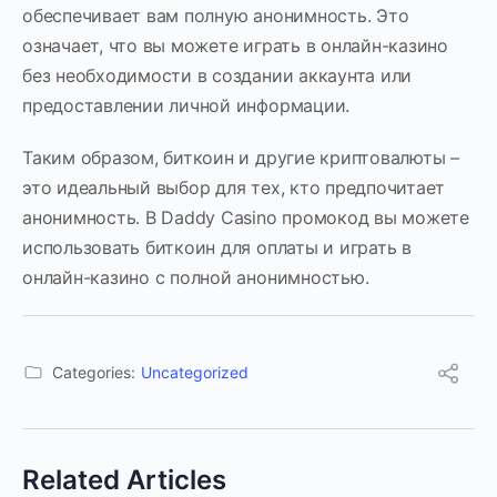
обеспечивает вам полную анонимность. Это
означает, что вы можете играть в онлайн-казино
без необходимости в создании аккаунта или
предоставлении личной информации.
Таким образом, биткоин и другие криптовалюты –
это идеальный выбор для тех, кто предпочитает
анонимность. В Daddy Casino промокод вы можете
использовать биткоин для оплаты и играть в
онлайн-казино с полной анонимностью.
Categories:
Uncategorized
Related Articles