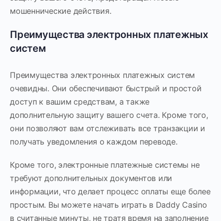
мошеннические действия.
Преимущества электронных платежных
систем
Преимущества электронных платежных систем
очевидны. Они обеспечивают быстрый и простой
доступ к вашим средствам, а также
дополнительную защиту вашего счета. Кроме того,
они позволяют вам отслеживать все транзакции и
получать уведомления о каждом переводе.
Кроме того, электронные платежные системы не
требуют дополнительных документов или
информации, что делает процесс оплаты еще более
простым. Вы можете начать играть в Daddy Casino
в считанные минуты, не тратя время на заполнение