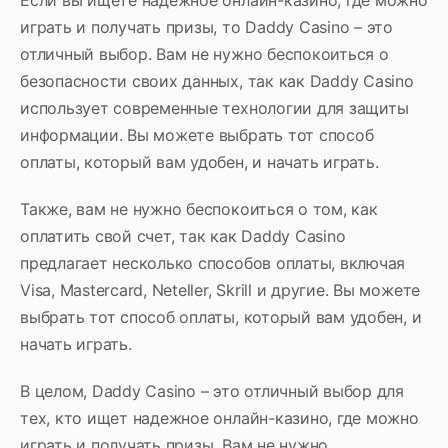
Если вы ищете надежное онлайн-казино, где можно
играть и получать призы, то Daddy Casino – это
отличный выбор. Вам не нужно беспокоиться о
безопасности своих данных, так как Daddy Casino
использует современные технологии для защиты
информации. Вы можете выбрать тот способ
оплаты, который вам удобен, и начать играть.
Также, вам не нужно беспокоиться о том, как
оплатить свой счет, так как Daddy Casino
предлагает несколько способов оплаты, включая
Visa, Mastercard, Neteller, Skrill и другие. Вы можете
выбрать тот способ оплаты, который вам удобен, и
начать играть.
В целом, Daddy Casino – это отличный выбор для
тех, кто ищет надежное онлайн-казино, где можно
играть и получать призы. Вам не нужно