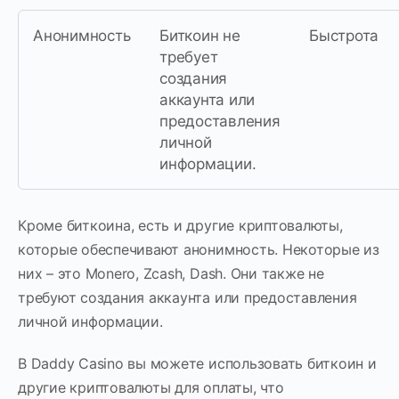
Анонимность
Биткоин не
Быстрота
требует
создания
аккаунта или
предоставления
личной
информации.
Кроме биткоина, есть и другие криптовалюты,
которые обеспечивают анонимность. Некоторые из
них – это Monero, Zcash, Dash. Они также не
требуют создания аккаунта или предоставления
личной информации.
В Daddy Casino вы можете использовать биткоин и
другие криптовалюты для оплаты, что