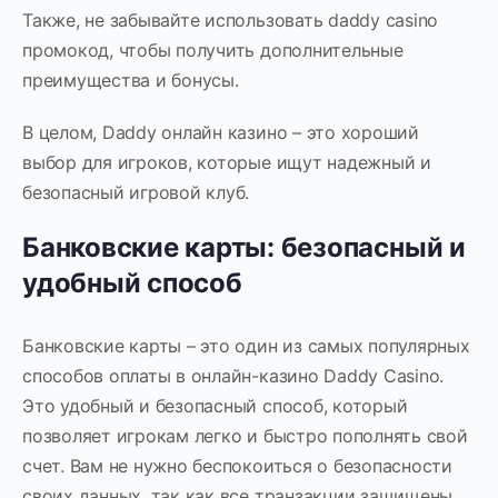
Также, не забывайте использовать daddy casino
промокод, чтобы получить дополнительные
преимущества и бонусы.
В целом, Daddy онлайн казино – это хороший
выбор для игроков, которые ищут надежный и
безопасный игровой клуб.
Банковские карты: безопасный и
удобный способ
Банковские карты – это один из самых популярных
способов оплаты в онлайн-казино Daddy Casino.
Это удобный и безопасный способ, который
позволяет игрокам легко и быстро пополнять свой
счет. Вам не нужно беспокоиться о безопасности
своих данных, так как все транзакции защищены