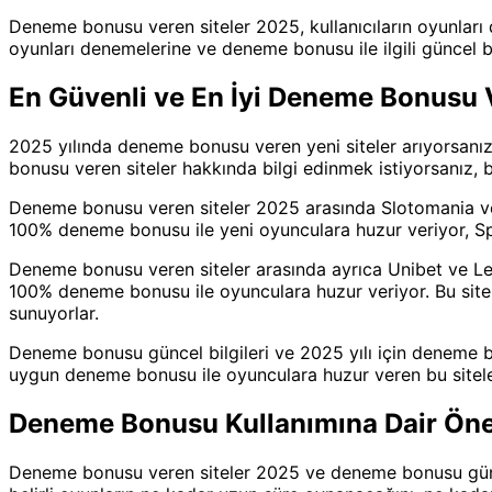
Deneme bonusu veren siteler 2025, kullanıcıların oyunları d
oyunları denemelerine ve deneme bonusu ile ilgili güncel b
En Güvenli ve En İyi Deneme Bonusu V
2025 yılında deneme bonusu veren yeni siteler arıyorsanız,
bonusu veren siteler hakkında bilgi edinmek istiyorsanız, 
Deneme bonusu veren siteler 2025 arasında Slotomania ve S
100% deneme bonusu ile yeni oyunculara huzur veriyor, Spi
Deneme bonusu veren siteler arasında ayrıca Unibet ve Leo
100% deneme bonusu ile oyunculara huzur veriyor. Bu sitel
sunuyorlar.
Deneme bonusu güncel bilgileri ve 2025 yılı için deneme bon
uygun deneme bonusu ile oyunculara huzur veren bu siteler,
Deneme Bonusu Kullanımına Dair Öner
Deneme bonusu veren siteler 2025 ve deneme bonusu güncel 