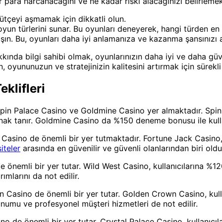
 para harcanacağını ve ne kadar riski alacağınızı belirlemek 
bütçeyi aşmamak için dikkatli olun.
un türlerini sunar. Bu oyunları deneyerek, hangi türden en ç
ışın. Bu, oyunları daha iyi anlamanıza ve kazanma şansınızı 
 bilgi sahibi olmak, oyunlarınızın daha iyi ve daha güvenli
ırken, oyununuzun ve stratejinizin kalitesini artırmak için s
klifleri
 Spin Palace Casino ve Goldmine Casino yer almaktadır. Spi
 tanır. Goldmine Casino da %150 deneme bonusu ile kullanıcı
asino de önemli bir yer tutmaktadır. Fortune Jack Casino, 
iteler
arasında en güvenilir ve güvenli olanlarından biri ol
 önemli bir yer tutar. Wild West Casino, kullanıcılarına %
rımlarını da not edilir.
asino de önemli bir yer tutar. Golden Crown Casino, kulla
unumu ve profesyonel müşteri hizmetleri de not edilir.
o de önemli bir yer tutar. Crystal Palace Casino, kullanıcı