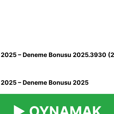
r 2025 – Deneme Bonusu 2025.3930 (2
r 2025 – Deneme Bonusu 2025
▶️ OYNAMAK