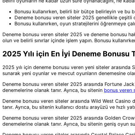
belirli oyunların ne kadar uzun süre oynanacağını, ne kadar
Bonusu kullanırken, belirli bir bütçe belirleyin ve bu 
Deneme bonusu veren siteler 2025 genellikle çeşitli oy
Bonusu kullanırken, oyun stratejilerini öğrenmeye çal
Deneme bonusu veren siteler 2025 ve deneme bonusu hakkında
olun ve belirli sınırlar içinde işlem yapın. Bonusu kullan
2025 Yılı için En İyi Deneme Bonusu Te
2025 yılı için deneme bonusu veren yeni siteler arasında
sunarak yeni oyunlar ve mevcut oyunların denemesine olanak
Deneme bonusu veren siteler 2025 arasında Fortune Jack C
denemelerine olanak tanır. Ayrıca, bu sitenin
bonus veren s
Deneme bonusu veren siteler arasında Wild West Casino de
tanır. Ayrıca, bu sitenin kullanıcı dostu arayüzü ve hızlı yatı
Deneme bonusu veren siteler 2025 arasında Golden Crown C
denemelerine olanak tanır. Ayrıca, bu sitenin geniş oyun s
Deneme bonusu veren siteler arasında Crystal Palace Casin