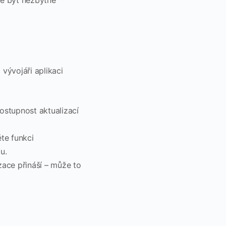
e být nezbytné
 vývojáři aplikaci
ostupnost aktualizací
te funkci
u.
zace přináší – může to