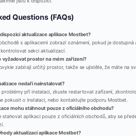
akmile jsou k dispozici.
ked Questions (FAQs)
k dispozici aktualizace aplikace Mostbet?
obchodě s aplikacemi zobrazí oznámení, pokud je dostupná 
kontrolovat sekci aktualizací.
 vyžadovat prostor na mém zařízení?
vykle zabírají určitý prostor, takže se ujistěte, že máte na 
alizace nedaří nainstalovat?
problémy při instalaci, zkuste restartovat zařízení, zkontrolo
se pokusit o instalaci, nebo kontaktujte podporu Mostbet.
likace mohu stáhnout pouze z oficiálního obchodu?
 stahovat aplikaci pouze z oficiálních obchodů, aby se přede
í.
ýhody aktualizací aplikace Mostbet?