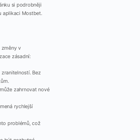
ánku si podrobněji
u aplikaci Mostbet.
a změny v
izace zásadní:
zranitelností. Bez
kům.
ž může zahrnovat nové
mená rychlejší
hto problémů, což