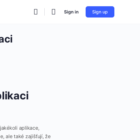
Sign in
Sign up
aci
likaci
jakékoli aplikace,
 ale také zajišťují, že