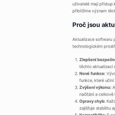
uživatelé mají přístu
přiblížíme význam těch
Proč jsou aktu
Aktualizace softwaru 
technologickém prostře
Zlepšení bezpečno
těchto aktualizac
Nové funkce:
Vývo
funkce, které učiní 
Zvýšení výkonu:
A
načítání a celkově 
Opravy chyb:
Každ
zajišťuje stabilitu 