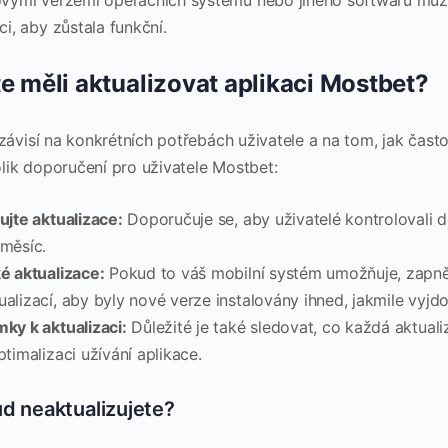
vými verzemi operačních systémů nebo jiného softwaru můž
ci, aby zůstala funkční.
e měli aktualizovat aplikaci Mostbet?
závisí na konkrétních potřebách uživatele a na tom, jak často
kolik doporučení pro uživatele Mostbet:
ujte aktualizace:
Doporučuje se, aby uživatelé kontrolovali d
měsíc.
é aktualizace:
Pokud to váš mobilní systém umožňuje, zapně
alizací, aby byly nové verze instalovány ihned, jakmile vyjdo
ky k aktualizaci:
Důležité je také sledovat, co každá aktuali
timalizaci užívání aplikace.
d neaktualizujete?