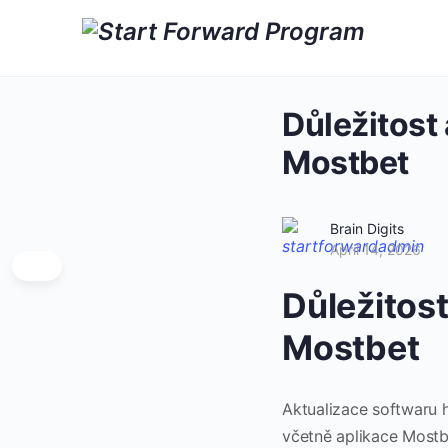
Důležitost 
Mostbet
Brain Digits
April 14, 2026
Důležitost
Mostbet
Aktualizace softwaru h
včetně aplikace Mostbet