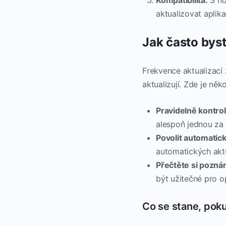
Kompatibilita:
S no
aktualizovat aplika
Jak často byst
Frekvence aktualizací 
aktualizují. Zde je ně
Pravidelně kontrol
alespoň jednou za 
Povolit automatick
automatických aktu
Přečtěte si poznám
být užitečné pro op
Co se stane, poku