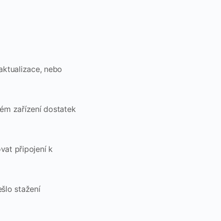
aktualizace, nebo
svém zařízení dostatek
vat připojení k
šlo stažení