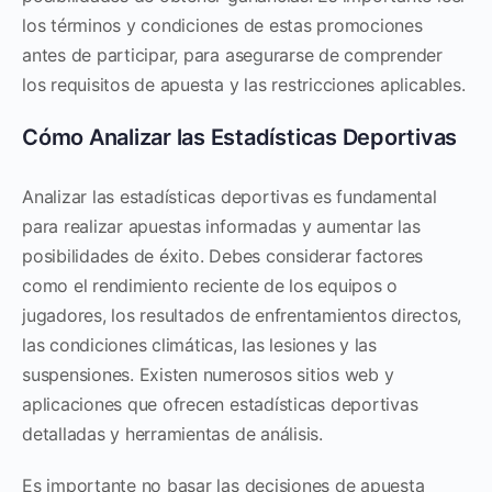
los términos y condiciones de estas promociones
antes de participar, para asegurarse de comprender
los requisitos de apuesta y las restricciones aplicables.
Cómo Analizar las Estadísticas Deportivas
Analizar las estadísticas deportivas es fundamental
para realizar apuestas informadas y aumentar las
posibilidades de éxito. Debes considerar factores
como el rendimiento reciente de los equipos o
jugadores, los resultados de enfrentamientos directos,
las condiciones climáticas, las lesiones y las
suspensiones. Existen numerosos sitios web y
aplicaciones que ofrecen estadísticas deportivas
detalladas y herramientas de análisis.
Es importante no basar las decisiones de apuesta