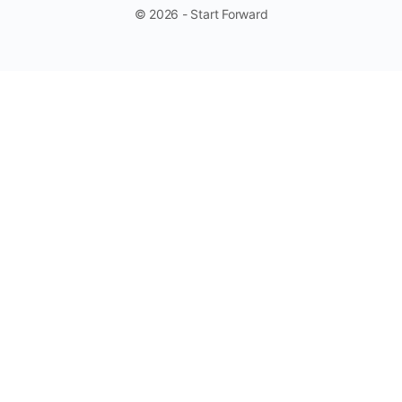
© 2026 - Start Forward