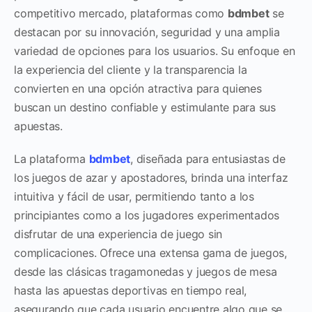
competitivo mercado, plataformas como
bdmbet
se
destacan por su innovación, seguridad y una amplia
variedad de opciones para los usuarios. Su enfoque en
la experiencia del cliente y la transparencia la
convierten en una opción atractiva para quienes
buscan un destino confiable y estimulante para sus
apuestas.
La plataforma
bdmbet
, diseñada para entusiastas de
los juegos de azar y apostadores, brinda una interfaz
intuitiva y fácil de usar, permitiendo tanto a los
principiantes como a los jugadores experimentados
disfrutar de una experiencia de juego sin
complicaciones. Ofrece una extensa gama de juegos,
desde las clásicas tragamonedas y juegos de mesa
hasta las apuestas deportivas en tiempo real,
asegurando que cada usuario encuentre algo que se