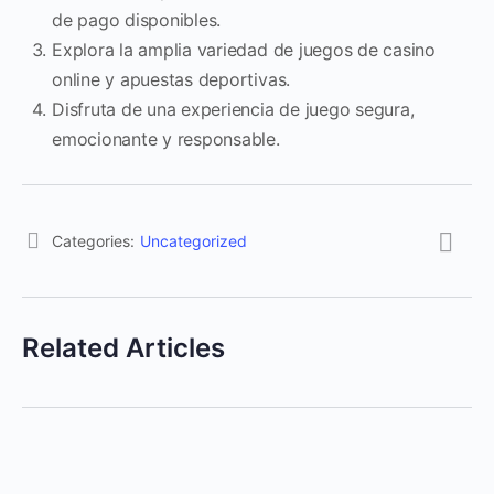
de pago disponibles.
Explora la amplia variedad de juegos de casino
online y apuestas deportivas.
Disfruta de una experiencia de juego segura,
emocionante y responsable.
Categories:
Uncategorized
Related Articles