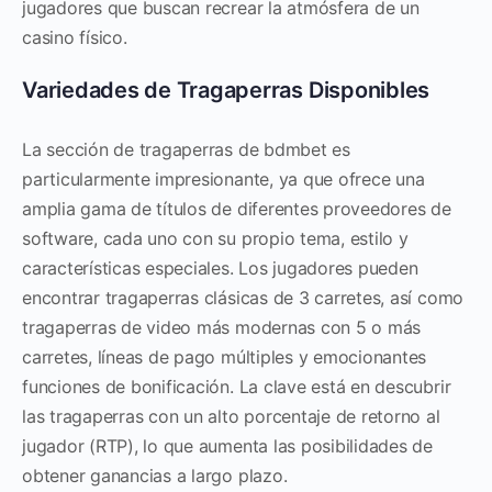
jugadores que buscan recrear la atmósfera de un
casino físico.
Variedades de Tragaperras Disponibles
La sección de tragaperras de bdmbet es
particularmente impresionante, ya que ofrece una
amplia gama de títulos de diferentes proveedores de
software, cada uno con su propio tema, estilo y
características especiales. Los jugadores pueden
encontrar tragaperras clásicas de 3 carretes, así como
tragaperras de video más modernas con 5 o más
carretes, líneas de pago múltiples y emocionantes
funciones de bonificación. La clave está en descubrir
las tragaperras con un alto porcentaje de retorno al
jugador (RTP), lo que aumenta las posibilidades de
obtener ganancias a largo plazo.