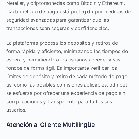
Neteller, y criptomonedas como Bitcoin y Ethereum.
Cada método de pago está protegido por medidas de
seguridad avanzadas para garantizar que las
transacciones sean seguras y confidenciales.
La plataforma procesa los depósitos y retiros de
forma rápida y eficiente, minimizando los tiempos de
espera y permitiendo a los usuarios acceder a sus
fondos de forma ágil. Es importante verificar los
límites de depósito y retiro de cada método de pago,
así como las posibles comisiones aplicables. bdmbet
se esfuerza por ofrecer una experiencia de pago sin
complicaciones y transparente para todos sus
usuarios.
Atención al Cliente Multilingüe