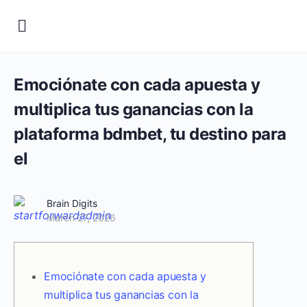
Emociónate con cada apuesta y
multiplica tus ganancias con la
plataforma bdmbet, tu destino para
el
Brain Digits
March 27, 2026
Emociónate con cada apuesta y
multiplica tus ganancias con la