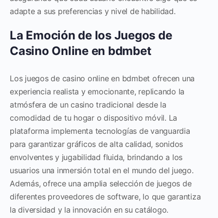
adapte a sus preferencias y nivel de habilidad.
La Emoción de los Juegos de
Casino Online en bdmbet
Los juegos de casino online en bdmbet ofrecen una
experiencia realista y emocionante, replicando la
atmósfera de un casino tradicional desde la
comodidad de tu hogar o dispositivo móvil. La
plataforma implementa tecnologías de vanguardia
para garantizar gráficos de alta calidad, sonidos
envolventes y jugabilidad fluida, brindando a los
usuarios una inmersión total en el mundo del juego.
Además, ofrece una amplia selección de juegos de
diferentes proveedores de software, lo que garantiza
la diversidad y la innovación en su catálogo.