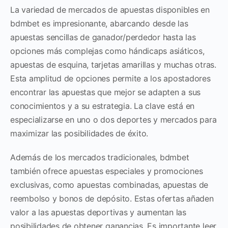
La variedad de mercados de apuestas disponibles en
bdmbet es impresionante, abarcando desde las
apuestas sencillas de ganador/perdedor hasta las
opciones más complejas como hándicaps asiáticos,
apuestas de esquina, tarjetas amarillas y muchas otras.
Esta amplitud de opciones permite a los apostadores
encontrar las apuestas que mejor se adapten a sus
conocimientos y a su estrategia. La clave está en
especializarse en uno o dos deportes y mercados para
maximizar las posibilidades de éxito.
Además de los mercados tradicionales, bdmbet
también ofrece apuestas especiales y promociones
exclusivas, como apuestas combinadas, apuestas de
reembolso y bonos de depósito. Estas ofertas añaden
valor a las apuestas deportivas y aumentan las
posibilidades de obtener ganancias. Es importante leer