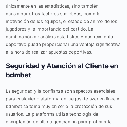
únicamente en las estadísticas, sino también
considerar otros factores subjetivos, como la
motivación de los equipos, el estado de ánimo de los
jugadores y la importancia del partido. La
combinación de análisis estadístico y conocimiento
deportivo puede proporcionar una ventaja significativa
a la hora de realizar apuestas deportivas.
Seguridad y Atención al Cliente en
bdmbet
La seguridad y la confianza son aspectos esenciales
para cualquier plataforma de juegos de azar en línea y
bdmbet se toma muy en serio la protección de sus
usuarios. La plataforma utiliza tecnología de
encriptación de última generación para proteger la